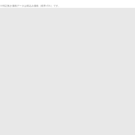
※特記無き価格データは税込み価格（税率=5％）です。