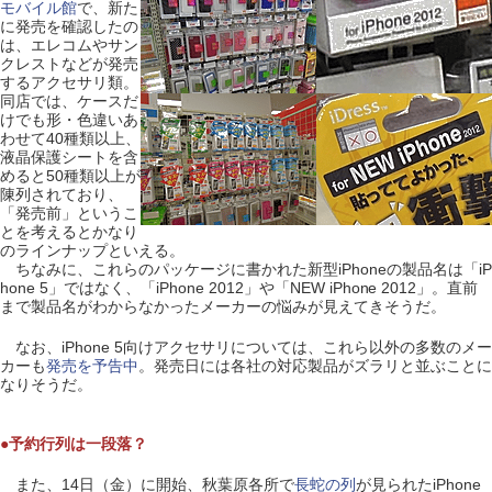
モバイル館
で、新た
に発売を確認したの
は、エレコムやサン
クレストなどが発売
するアクセサリ類。
同店では、ケースだ
けでも形・色違いあ
わせて40種類以上、
液晶保護シートを含
めると50種類以上が
陳列されており、
「発売前」というこ
とを考えるとかなり
のラインナップといえる。
ちなみに、これらのパッケージに書かれた新型iPhoneの製品名は「iP
hone 5」ではなく、「iPhone 2012」や「NEW iPhone 2012」。直前
まで製品名がわからなかったメーカーの悩みが見えてきそうだ。
なお、iPhone 5向けアクセサリについては、これら以外の多数のメー
カーも
発売を予告中
。発売日には各社の対応製品がズラリと並ぶことに
なりそうだ。
●予約行列は一段落？
また、14日（金）に開始、秋葉原各所で
長蛇の列
が見られたiPhone