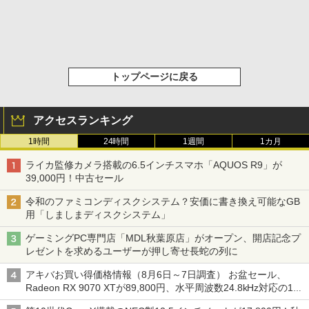
トップページに戻る
アクセスランキング
1時間
24時間
1週間
1カ月
ライカ監修カメラ搭載の6.5インチスマホ「AQUOS R9」が
39,000円！中古セール
令和のファミコンディスクシステム？安価に書き換え可能なGB
用「しましまディスクシステム」
ゲーミングPC専門店「MDL秋葉原店」がオープン、開店記念プ
レゼントを求めるユーザーが押し寄せ長蛇の列に
アキバお買い得価格情報（8月6日～7日調査） お盆セール、
Radeon RX 9070 XTが89,800円、水平周波数24.8kHz対応の17
型モニターが9,801円、暑さ指数連動セール ほか