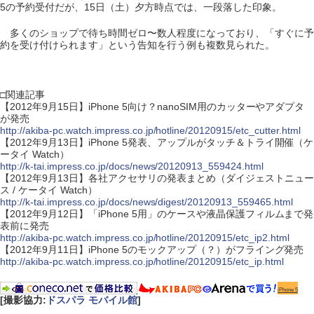
5の予約受付だが、15日（土）夕方時点では、一段落した印象。
多くのショップで待ち時間ゼロ〜数人程度になっており、「すぐに予
約を受け付けられます」という告知を行う例も複数見られた。
□関連記事
【2012年9月15日】iPhone 5向け？nanoSIM用のカッターやアダプタ
が発売
http://akiba-pc.watch.impress.co.jp/hotline/20120915/etc_cutter.html
【2012年9月13日】iPhone 5発表、アップルがタッチ＆トライ開催（ケ
ータイ Watch）
http://k-tai.impress.co.jp/docs/news/20120913_559424.html
【2012年9月13日】各社アクセサリの発表まとめ（ダイジェストニュー
ス / ケータイ Watch）
http://k-tai.impress.co.jp/docs/news/digest/20120913_559465.html
【2012年9月12日】「iPhone 5用」のケースや液晶保護フィルムまで発
表前に発売
http://akiba-pc.watch.impress.co.jp/hotline/20120915/etc_ip2.html
【2012年9月11日】iPhone 5のモックアップ（？）がフライング発売
http://akiba-pc.watch.impress.co.jp/hotline/20120915/etc_ip.html
iPhone 5
[撮影協力:
ドスパラ モバイル館
]