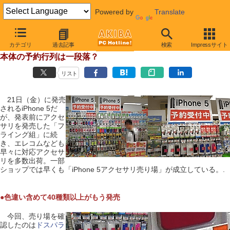
Powered by
Translate
【 2012年9月15日 】
カテゴリ
過去記事
検索
Impressサイト
iPhone 5用アクセサリが続々発売、
本体の予約行列は一段落？
リスト
21日（金）に発売
されるiPhone 5だ
が、発表前にアクセ
サリを発売した「フ
ライング組」に続
き、エレコムなども
早々に対応アクセサ
リを多数出荷。一部
ショップでは早くも「iPhone 5アクセサリ売り場」が成立している。.
●色違い含めて40種類以上がもう発売
今回、売り場を確
認したのは
ドスパラ