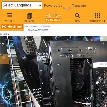
Powered by
Translate
AKIBA PC Hotline!
カテゴリ
過去記事
検索
Impressサイト
[拡大画像]
「ドライブベイ部」に電源がある変わったmicroATXケースが発売 小ささがウリ
今週見つけた新製品：ケース類/関連製品
SilverStone SST-SG09B
前の画像←