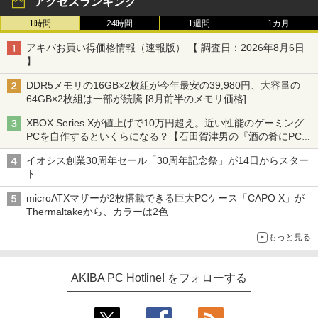
アクセスランキング
1時間
24時間
1週間
1カ月
アキバお買い得価格情報（速報版） 【 調査日：2026年8月6日
】
DDR5メモリの16GB×2枚組が今年最安の39,980円、大容量の
64GB×2枚組は一部が続騰 [8月前半のメモリ価格]
XBOX Series Xが値上げで10万円超え。近い性能のゲーミング
PCを自作するといくらになる？【石田賀津男の『酒の肴にPCゲ
ーム』】
イオシス創業30周年セール「30周年記念祭」が14日からスター
ト
microATXマザーが2枚搭載できる巨大PCケース「CAPO X」が
Thermaltakeから、カラーは2色
もっと見る
AKIBA PC Hotline! をフォローする