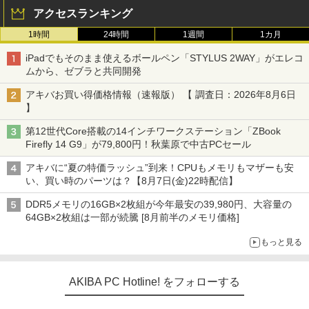
アクセスランキング
1時間
24時間
1週間
1カ月
iPadでもそのまま使えるボールペン「STYLUS 2WAY」がエレコ
ムから、ゼブラと共同開発
アキバお買い得価格情報（速報版） 【 調査日：2026年8月6日
】
第12世代Core搭載の14インチワークステーション「ZBook
Firefly 14 G9」が79,800円！秋葉原で中古PCセール
アキバに“夏の特価ラッシュ”到来！CPUもメモリもマザーも安
い、買い時のパーツは？【8月7日(金)22時配信】
DDR5メモリの16GB×2枚組が今年最安の39,980円、大容量の
64GB×2枚組は一部が続騰 [8月前半のメモリ価格]
もっと見る
AKIBA PC Hotline! をフォローする