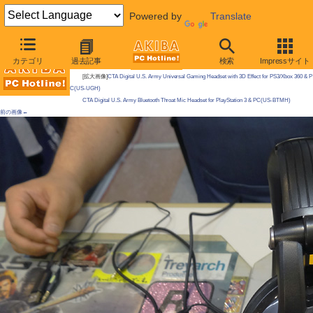
Powered by
Translate
AKIBA PC Hotline!
カテゴリ
過去記事
検索
Impressサイト
今週見つけた新製品：サウンド関連製品
[拡大画像]
CTA Digital U.S. Army Universal Gaming Headset with 3D Effect for PS3/Xbox 360 & P
C(US-UGH)
CTA Digital U.S. Army Bluetooth Throat Mic Headset for PlayStation 3 & PC(US-BTMH)
前の画像←