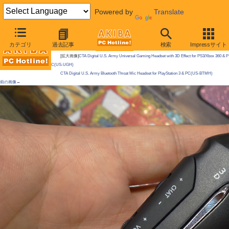
Powered by
Translate
AKIBA PC Hotline!
カテゴリ
過去記事
検索
Impressサイト
今週見つけた新製品：サウンド関連製品
[拡大画像]
CTA Digital U.S. Army Universal Gaming Headset with 3D Effect for PS3/Xbox 360 & P
C(US-UGH)
CTA Digital U.S. Army Bluetooth Throat Mic Headset for PlayStation 3 & PC(US-BTMH)
前の画像←