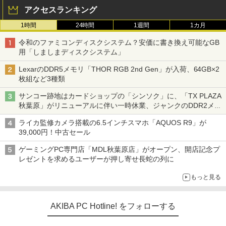
アクセスランキング
1時間
24時間
1週間
1カ月
令和のファミコンディスクシステム？安価に書き換え可能なGB
用「しましまディスクシステム」
LexarのDDR5メモリ「THOR RGB 2nd Gen」が入荷、64GB×2
枚組など3種類
サンコー跡地はカードショップの「シンソク」に、「TX PLAZA
秋葉原」がリニューアルに伴い一時休業、ジャンクのDDR2メモ
リが100円で販売など～ 最近の秋葉原 ～
ライカ監修カメラ搭載の6.5インチスマホ「AQUOS R9」が
39,000円！中古セール
ゲーミングPC専門店「MDL秋葉原店」がオープン、開店記念プ
レゼントを求めるユーザーが押し寄せ長蛇の列に
もっと見る
AKIBA PC Hotline! をフォローする