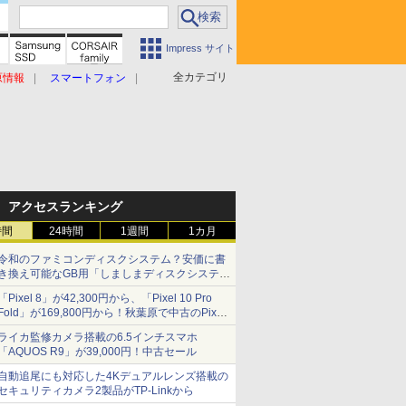
Impress サイト
全カテゴリ
原情報
スマートフォン
アクセスランキング
時間
24時間
1週間
1カ月
令和のファミコンディスクシステム？安価に書
き換え可能なGB用「しましまディスクシステ
ム」
「Pixel 8」が42,300円から、「Pixel 10 Pro
Fold」が169,800円から！秋葉原で中古のPixel
シリーズがお買い得
ライカ監修カメラ搭載の6.5インチスマホ
「AQUOS R9」が39,000円！中古セール
自動追尾にも対応した4Kデュアルレンズ搭載の
セキュリティカメラ2製品がTP-Linkから