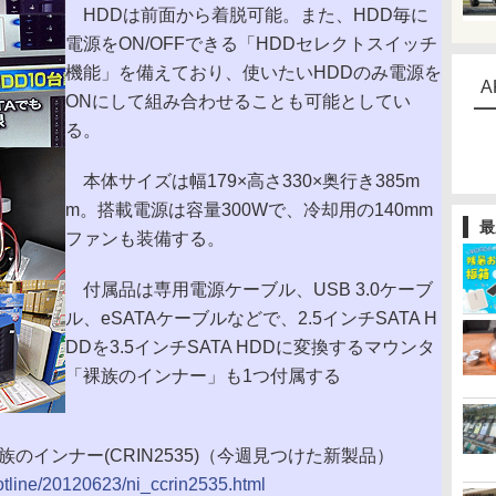
HDDは前面から着脱可能。また、HDD毎に
電源をON/OFFできる「HDDセレクトスイッチ
機能」を備えており、使いたいHDDのみ電源を
A
ONにして組み合わせることも可能としてい
る。
本体サイズは幅179×高さ330×奥行き385m
m。搭載電源は容量300Wで、冷却用の140mm
最
ファンも装備する。
付属品は専用電源ケーブル、USB 3.0ケーブ
ル、eSATAケーブルなどで、2.5インチSATA H
DDを3.5インチSATA HDDに変換するマウンタ
「裸族のインナー」も1つ付属する
裸族のインナー(CRIN2535)（今週見つけた新製品）
hotline/20120623/ni_ccrin2535.html