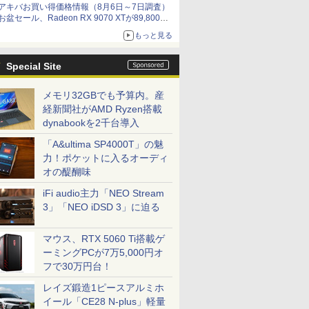
アキバお買い得価格情報（8月6日～7日調査）
お盆セール、Radeon RX 9070 XTが89,800
円、水平周波数24.8kHz対応の17型モニターが
もっと見る
9,801円、暑さ指数連動セール ほか
Special Site
メモリ32GBでも予算内。産
経新聞社がAMD Ryzen搭載
dynabookを2千台導入
「A&ultima SP4000T」の魅
力！ポケットに入るオーディ
オの醍醐味
iFi audio主力「NEO Stream
3」「NEO iDSD 3」に迫る
マウス、RTX 5060 Ti搭載ゲ
ーミングPCが7万5,000円オ
フで30万円台！
レイズ鍛造1ピースアルミホ
イール「CE28 N-plus」軽量