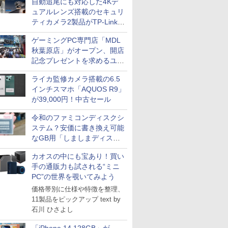
自動追尾にも対応した4Kデ
ュアルレンズ搭載のセキュリ
ティカメラ2製品がTP-Linkか
ら
ゲーミングPC専門店「MDL
秋葉原店」がオープン、開店
記念プレゼントを求めるユー
ザーが押し寄せ長蛇の列に
ライカ監修カメラ搭載の6.5
インチスマホ「AQUOS R9」
ICE
が39,000円！中古セール
天海社
令和のファミコンディスクシ
ス
Comic curea
ステム？安価に書き換え可能
なGB用「しましまディスク
impress QuickBooks
システム」
カオスの中にも宝あり！買い
PUBFUN
手の通販力も試される“ミニ
パブファンセルフ
PC”の世界を覗いてみよう
IPGネットワーク
価格帯別に仕様や特徴を整理、
TシャツPOD pTa.shop
11製品をピックアップ text by
石川 ひさよし
カスタム写真集POD fabli
ve