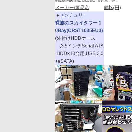
※特記無き価格情報は税込み価格（税率=5％）です。
メーカー/製品名
価格(円)
|
●
センチュリー
裸族のスカイタワー 1
0Bay(CRST1035EU3)
(外付けHDDケース
,3.5インチSerial ATA
-HDD×10台用,USB 3.0
+eSATA)