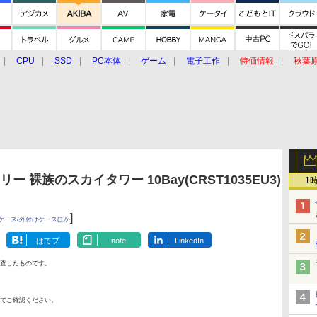
CPU
SSD
PC本体
ゲーム
電子工作
特価情報
秋葉
グルメ
イベント
価格動向
ー 裸族のスカイタワー 10Bay(CRST1035EU3)
1
]
ケース/外付けケースほか
はてブ
note
LinkedIn
査したものです。
てご確認ください。