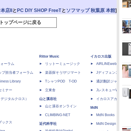
本店II
と
PC DIY SHOP FreeT
と
ソフマップ 秋葉原 本館
]
トップページに戻る
Rittor Music
イカロス出版
dフォーラム
リットーミュージック
AIRLINEweb
ップ担当者フォーラム
楽器探そう!デジマート
Jディフェンスニュー
iness Library
TシャツPOD T-OD
通訳翻訳ジャーナル
セミナー
立東舎
JレスキューWeb
 X（デジタルクロス）
山と溪谷社
イカロスアカデミー
山と溪谷オンライン
MdN
CLIMBING-NET
MdN Books
ブックス
近代科学社
MdN Design Interacti