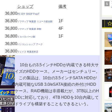
ショップ
備考
36,800
PC DIY SHOP FreeT
36,800
1F
ソフマップ 秋葉原 リユース総合館
36,800
4F
ソフマップ 秋葉原 本館
36,800
1F
ドスパラパーツ館
36,800
パソコンショップ アーク
36,800
フェイス 秋葉原本店
10台もの3.5インチHDDが内蔵できる特大サ
イズのHDDケース。メーカーはセンチュリー。
この製品は、10台の3.5インチSATA HDDが
内蔵可能なUSB 3.0/eSATA接続の外付けHDD
ケース。RAID機能は非搭載だが、3TB以上のH
DDに対応しており、4TB HDDを10台内蔵して
ドライブを構築することもできるという。