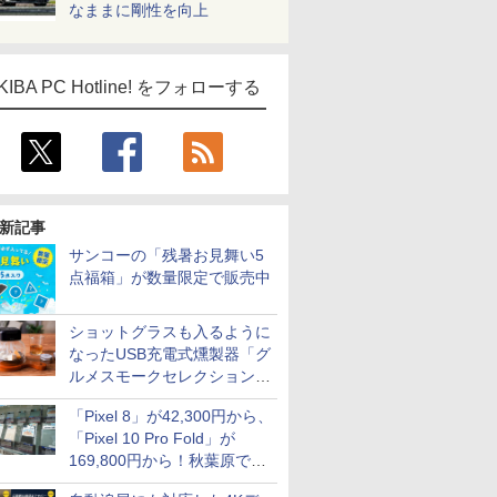
なままに剛性を向上
KIBA PC Hotline! をフォローする
新記事
サンコーの「残暑お見舞い5
点福箱」が数量限定で販売中
ショットグラスも入るように
なったUSB充電式燻製器「グ
ルメスモークセレクション
2」がサンコーから
「Pixel 8」が42,300円から、
「Pixel 10 Pro Fold」が
169,800円から！秋葉原で中
古のPixelシリーズがお買い得