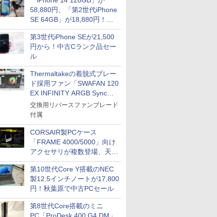
「iPhone 14 128GB」が
Impress Group Publication Informa
tion
58,880円、「第2世代iPhone
SE 64GB」が18,880円！中
古Bランク品セール
第3世代iPhone SEが21,500
円から！中古Cランク品セー
ル
Thermaltakeの着脱式ブレー
ド採用ファン「SWAFAN 120
EX INFINITY ARGB Sync」
に単品パッケージ
交換用リバースファンブレード
付属
CORSAIR製PCケース
「FRAME 4000/5000」向け
アクセサリが複数登場、天然
木製パネルや背面コネクタ対
第10世代Core Y搭載のNEC
応トレイなど
製12.5インチノートが17,800
円！秋葉原で中古PCセール
第8世代Core搭載のミニ
PC「ProDesk 400 G4 DM」