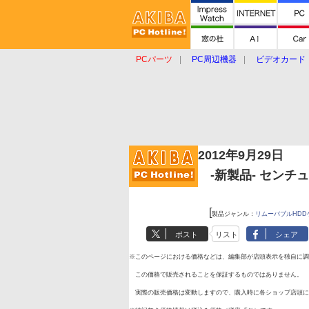
PCパーツ
PC周辺機器
ビデオカード
タブレット
おもしろグッズ
ショップ
2012年9月29日
-新製品- センチュリ
[
製品ジャンル：
リムーバブルHDD
ポスト
リスト
シェア
※このページにおける価格などは、編集部が店頭表示を独自に調
この価格で販売されることを保証するものではありません。
実際の販売価格は変動しますので、購入時に各ショップ店頭に