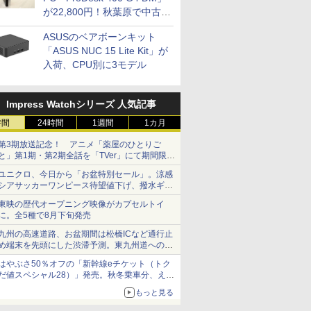
が22,800円！秋葉原で中古
PCセール
ASUSのベアボーンキット
「ASUS NUC 15 Lite Kit」が
入荷、CPU別に3モデル
Impress Watchシリーズ 人気記事
時間
24時間
1週間
1カ月
第3期放送記念！ アニメ「薬屋のひとりご
と」第1期・第2期全話を「TVer」にて期間限定
で順次無料配信開始
ユニクロ、今日から「お盆特別セール」。涼感
シアサッカーワンピース待望値下げ、撥水ギア
ショーツは1990円に
東映の歴代オープニング映像がカプセルトイ
に。全5種で8月下旬発売
九州の高速道路、お盆期間は松橋ICなど通行止
め端末を先頭にした渋滞予測。東九州道への迂
回は料金調整を実施
はやぶさ50％オフの「新幹線eチケット（トク
だ値スペシャル28）」発売。秋冬乗車分、えき
ねっと限定
もっと見る