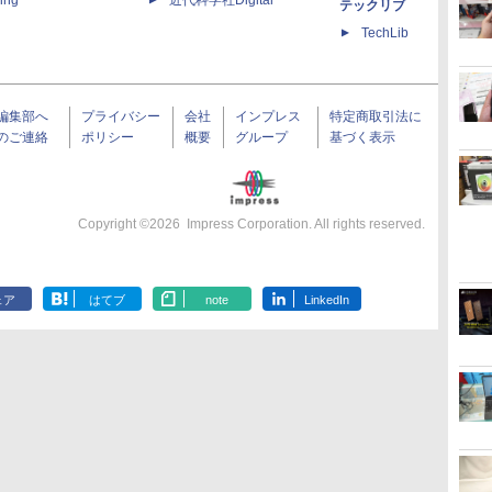
ing
近代科学社Digital
テックリブ
TechLib
編集部へ
プライバシー
会社
インプレス
特定商取引法に
のご連絡
ポリシー
概要
グループ
基づく表示
Copyright ©
2026
Impress Corporation. All rights reserved.
ェア
はてブ
note
LinkedIn