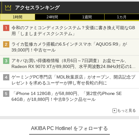
アクセスランキング
1時間
24時間
1週間
1カ月
令和のファミコンディスクシステム？安価に書き換え可能なGB
用「しましまディスクシステム」
ライカ監修カメラ搭載の6.5インチスマホ「AQUOS R9」が
39,000円！中古セール
アキバお買い得価格情報（8月6日～7日調査） お盆セール、
Radeon RX 9070 XTが89,800円、水平周波数24.8kHz対応の17
型モニターが9,801円、暑さ指数連動セール ほか
ゲーミングPC専門店「MDL秋葉原店」がオープン、開店記念プ
レゼントを求めるユーザーが押し寄せ長蛇の列に
「iPhone 14 128GB」が58,880円、「第2世代iPhone SE
64GB」が18,880円！中古Bランク品セール
もっと見る
AKIBA PC Hotline! をフォローする