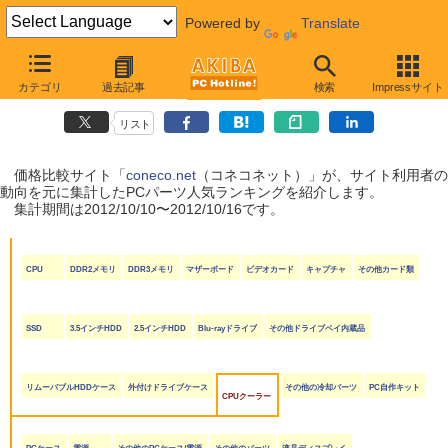
Powered by
Translate
coneco.net人気ランキング（PCパーツ編）
カテゴリ
過去記事
検索
Impressサイト
（2012/10/10〜2012/10/16）
リスト
価格比較サイト「
coneco.net
（コネコネット）」が、サイト利用者の
動向を元に集計したPCパーツ人気ランキングを紹介します。
集計期間は2012/10/10〜2012/10/16です。
CPU
DDR2メモリ
DDR3メモリ
マザーボード
ビデオカード
キャプチャ
その他カード類
SSD
3.5インチHDD
2.5インチHDD
Blu-rayドライブ
その他ドライブベイ内蔵品
リムーバブルHDDケース
外付けドライブケース
その他の冷却パーツ
PC自作キット
CPUクーラー