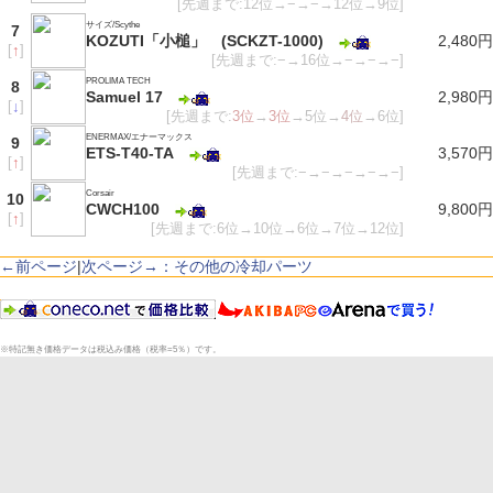
[先週まで:12位→−→−→12位→9位]
サイズ/Scythe
7
KOZUTI「小槌」 (SCKZT-1000)
2,480円
[
↑
]
[先週まで:−→16位→−→−→−]
PROLIMA TECH
8
Samuel 17
2,980円
[
↓
]
[先週まで:
3位
→
3位
→5位→
4位
→6位]
ENERMAX/エナーマックス
9
ETS-T40-TA
3,570円
[
↑
]
[先週まで:−→−→−→−→−]
Corsair
10
CWCH100
9,800円
[
↑
]
[先週まで:6位→10位→6位→7位→12位]
←前ページ
|
次ページ→：その他の冷却パーツ
※特記無き価格データは税込み価格（税率=5％）です。