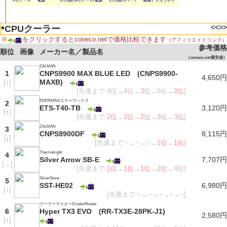
PCケース
電源
その他のPCケース/電源
その他のパーツ
液晶ディスプレイ
●
<<
>>
CPUクーラー
※
をクリックするとconeco.netで価格比較できます
（アフィリエイトリンク）
参考価格
順位
画像
メーカー名／製品名
（coneco.net最安値）
ZALMAN
1
CNPS9900 MAX BLUE LED (CNPS9900-
4,650円
MAXB)
[
↑
]
[先週まで:
4位
→
4位
→
3位
→6位→
2位
]
ENERMAX/エナーマックス
2
ETS-T40-TB
3,120円
[
↑
]
[先週まで:
2位
→
2位
→
2位
→
3位
→
3位
]
ZALMAN
3
CNPS9900DF
8,115円
[
↓
]
[先週まで:−→−→−→
1位
→
1位
]
Thermalright
4
Silver Arrow SB-E
7,707円
[
→
]
[先週まで:
1位
→
1位
→
1位
→
2位
→
4位
]
SilverStone
5
SST-HE02
6,980円
[
↑
]
[先週まで:−→−→−→−→−]
クーラーマスター/CoolerMaster
6
Hyper TX3 EVO (RR-TX3E-28PK-J1)
2,580円
[
↑
]