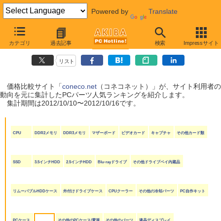
Powered by
Translate
coneco.net人気ランキング（PCパーツ編）
カテゴリ
過去記事
検索
Impressサイト
（2012/10/10〜2012/10/16）
リスト
価格比較サイト「
coneco.net
（コネコネット）」が、サイト利用者の
動向を元に集計したPCパーツ人気ランキングを紹介します。
集計期間は2012/10/10〜2012/10/16です。
CPU
DDR2メモリ
DDR3メモリ
マザーボード
ビデオカード
キャプチャ
その他カード類
SSD
3.5インチHDD
2.5インチHDD
Blu-rayドライブ
その他ドライブベイ内蔵品
リムーバブルHDDケース
外付けドライブケース
CPUクーラー
その他の冷却パーツ
PC自作キット
PCケース
その他のPCケース/電源
その他のパーツ
液晶ディスプレイ