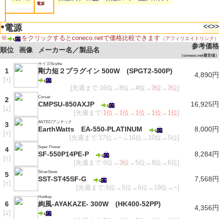
電源
●
<<
>>
電源
※
をクリックするとconeco.netで価格比較できます
（アフィリエイトリンク）
参考価格
順位
画像
メーカー名／製品名
（coneco.net最安値）
サイズ/Scythe
1
剛力短２プラグイン 500W (SPGT2-500P)
4,890円
[
↑
]
[先週まで:16位→8位→
4位
→
3位
→
3位
]
Corsair
2
CMPSU-850AXJP
16,925円
[
↓
]
[先週まで:
1位
→
1位
→
1位
→
1位
→
1位
]
ANTEC/アンテック
3
EarthWatts EA-550-PLATINUM
8,000円
[
↑
]
[先週まで:17位→−→16位→10位→5位]
Super Flower
4
SF-550P14PE-P
8,284円
[
↑
]
[先週まで:6位→
3位
→5位→8位→6位]
SilverStone
5
SST-ST45SF-G
7,568円
[
↑
]
[先週まで:5位→5位→6位→19位→−]
Huntkey
6
絢風-AYAKAZE- 300W (HK400-52PP)
4,356円
[
↓
]