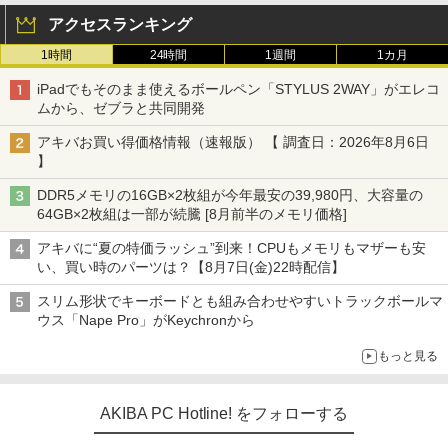
アクセスランキング
1時間
24時間
1週間
1カ月
iPadでもそのまま使えるボールペン「STYLUS 2WAY」がエレコ
ムから、ゼブラと共同開発
アキバお買い得価格情報（速報版） 【 調査日：2026年8月6日
】
DDR5メモリの16GB×2枚組が今年最安の39,980円、大容量の
64GB×2枚組は一部が続騰 [8月前半のメモリ価格]
アキバに“夏の特価ラッシュ”到来！CPUもメモリもマザーも安
い、買い時のパーツは？【8月7日(金)22時配信】
スリム形状でキーボードとも組み合わせやすいトラックボールマ
ウス「Nape Pro」がKeychronから
もっと見る
AKIBA PC Hotline! をフォローする