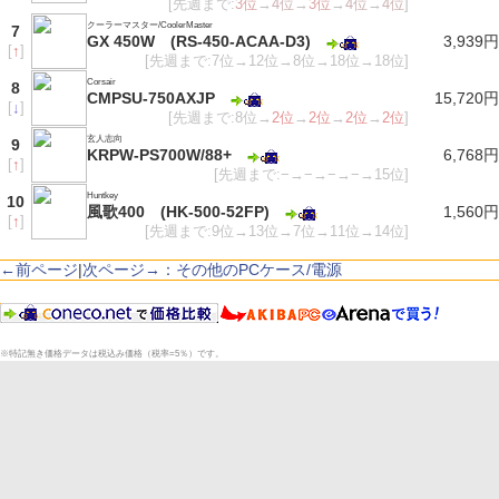
[先週まで:
3位
→
4位
→
3位
→
4位
→
4位
]
クーラーマスター/CoolerMaster
7
GX 450W (RS-450-ACAA-D3)
3,939円
[
↑
]
[先週まで:7位→12位→8位→18位→18位]
Corsair
8
CMPSU-750AXJP
15,720円
[
↓
]
[先週まで:8位→
2位
→
2位
→
2位
→
2位
]
玄人志向
9
KRPW-PS700W/88+
6,768円
[
↑
]
[先週まで:−→−→−→−→15位]
Huntkey
10
風歌400 (HK-500-52FP)
1,560円
[
↑
]
[先週まで:9位→13位→7位→11位→14位]
←前ページ
|
次ページ→：その他のPCケース/電源
※特記無き価格データは税込み価格（税率=5％）です。