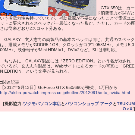
GTX 650は、カー
ド消費電力が64Wと
いう省電力性も持っていたが、補助電源が不要になったことで電源ユニ
ットに要求されるスペックが一層低くなった形だ。ただし、カードの厚
さは従来どおり2スロット分ある。
GALAXY、玄人志向の両製品の基本スペックは同じ。共通のスペック
は、搭載メモリがGDDR5 1GB、クロックがコア1,058MHz、メモリ5,0
00MHz、映像端子がMini HDMI×1、DVI×2など。SLIは非対応。
ちなみに、GALAXY製品には「ZERO EDITION」という名が冠され
ているが、玄人志向製品は、Webサイトにあるカードの写真に「GREE
N EDITION」という文字が見られる。
□関連記事
【2012年9月13日】GeForce GTX 650/660が発売、1万円から
http://akiba-pc.watch.impress.co.jp/hotline/20120915/etc_nvidia.html
[撮影協力:
ツクモパソコン本店
と
パソコンショップ アーク
と
TSUKUM
O eX.
]