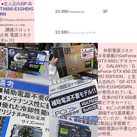
|
●
玄人志向
GF-G
TX650-E1GHD/G
10,980
3F
TSUKUMO eX.
RN
(
PCI Express x16,GeForce GTX
650,GDDR5メモリ1GB
,隣接スロット
10,980
パソコンショップ アーク
占有,電源コネク
タレス)
外部電源コネク
タ非搭載のGeForce
GTX 650ビデオカー
ド。GALAXYの「G
eForce GTX 650 ZE
RO EDITION」と玄
人志向の「GF-GTX
650-E1GHD/GRN」
が発売されている。
従来のGTX 650搭
載ビデオカードに
は、6ピンの外部電
源端子が1基搭載さ
れていたが、今回の
2製品は非搭載で、
補助電源が不要なの
が特長。