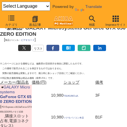
Powered by
Translate
2012年10月27日
カテゴリ
過去記事
検索
Impressサイト
-新製品- GALAXY Microsystems GeForce GTX 650
ZERO EDITION
[
]
製品ジャンル：
ビデオカード
リスト
※このページにおける価格などは、編集部が店頭表示を独自に調査したものです。
この価格で販売されることを保証するものではありません。
実際の販売価格は変動しますので、購入時に各ショップ店頭にてご確認ください。
※特記無き価格情報は税込み価格（税率=5％）です。
メーカー/製品名
価格(円)
ショップ
備考
|
●
GALAXY Micro
systems
10,980
3F
GeForce GTX 65
TSUKUMO eX.
0 ZERO EDITION
(
PCI Express x16,GeForce GTX
650,GDDR5メモリ1GB
,隣接スロット
10,980
B1F
ツクモパソコン本店
占有,電源コネク
タレス)