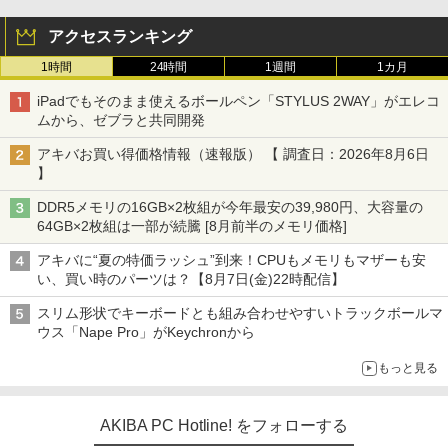
アクセスランキング
1時間
24時間
1週間
1カ月
iPadでもそのまま使えるボールペン「STYLUS 2WAY」がエレコ
ムから、ゼブラと共同開発
アキバお買い得価格情報（速報版） 【 調査日：2026年8月6日
】
DDR5メモリの16GB×2枚組が今年最安の39,980円、大容量の
64GB×2枚組は一部が続騰 [8月前半のメモリ価格]
アキバに“夏の特価ラッシュ”到来！CPUもメモリもマザーも安
い、買い時のパーツは？【8月7日(金)22時配信】
スリム形状でキーボードとも組み合わせやすいトラックボールマ
ウス「Nape Pro」がKeychronから
もっと見る
AKIBA PC Hotline! をフォローする