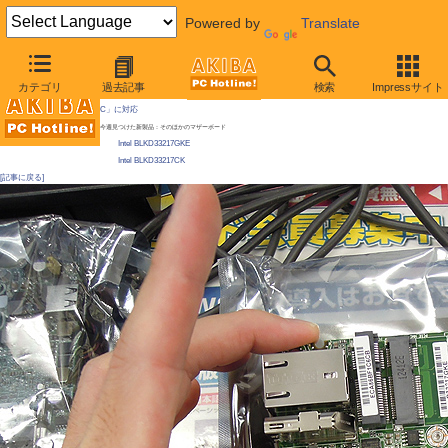
Powered by
Translate
AKIBA PC Hotline!
カテゴリ
過去記事
検索
Impressサイト
[拡大画像]
手の平サイズでCore i3搭載の超小型マザーがIntelから登場、同社提唱の新規格「NU
C」に対応
今週見つけた新製品：そのほかのマザーボード
Intel BLKD33217GKE
Intel BLKD33217CK
[記事に戻る]