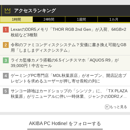
アクセスランキング
1時間
24時間
1週間
1カ月
LexarのDDR5メモリ「THOR RGB 2nd Gen」が入荷、64GB×2
枚組など3種類
令和のファミコンディスクシステム？安価に書き換え可能なGB
用「しましまディスクシステム」
ライカ監修カメラ搭載の6.5インチスマホ「AQUOS R9」が
39,000円！中古セール
ゲーミングPC専門店「MDL秋葉原店」がオープン、開店記念プ
レゼントを求めるユーザーが押し寄せ長蛇の列に
サンコー跡地はカードショップの「シンソク」に、「TX PLAZA
秋葉原」がリニューアルに伴い一時休業、ジャンクのDDR2メモ
リが100円で販売など～ 最近の秋葉原 ～
もっと見る
AKIBA PC Hotline! をフォローする