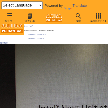
Powered by
Translate
AKIBA PC Hotline!
カテゴリ
過去記事
検索
Impressサイト
[拡大画像]
手の平サイズでCore i3搭載の超小型マザーがIntelから登場、同社提唱の新規格「NU
C」に対応
今週見つけた新製品：そのほかのマザーボード
Intel BLKD33217GKE
Intel BLKD33217CK
前の画像←