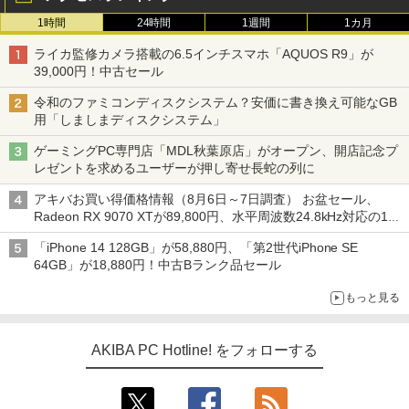
1時間
24時間
1週間
1カ月
ライカ監修カメラ搭載の6.5インチスマホ「AQUOS R9」が
39,000円！中古セール
令和のファミコンディスクシステム？安価に書き換え可能なGB
用「しましまディスクシステム」
ゲーミングPC専門店「MDL秋葉原店」がオープン、開店記念プ
レゼントを求めるユーザーが押し寄せ長蛇の列に
アキバお買い得価格情報（8月6日～7日調査） お盆セール、
Radeon RX 9070 XTが89,800円、水平周波数24.8kHz対応の17
型モニターが9,801円、暑さ指数連動セール ほか
「iPhone 14 128GB」が58,880円、「第2世代iPhone SE
64GB」が18,880円！中古Bランク品セール
もっと見る
AKIBA PC Hotline! をフォローする