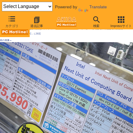
Powered by
Translate
AKIBA PC Hotline!
カテゴリ
過去記事
検索
Impressサイト
[拡大画像]
手の平サイズでCore i3搭載の超小型マザーがIntelから登場、同社提唱の新規格「NU
C」に対応
前の画像←