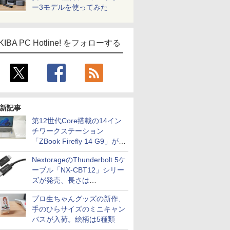
ー3モデルを使ってみた
KIBA PC Hotline! をフォローする
新記事
第12世代Core搭載の14イン
チワークステーション
「ZBook Firefly 14 G9」が
79,800円！秋葉原で中古PC
NextorageのThunderbolt 5ケ
セール
ーブル「NX-CBT12」シリー
ズが発売、長さは
30cm/50cm/1mの3種類
プロ生ちゃんグッズの新作、
手のひらサイズのミニキャン
バスが入荷。絵柄は5種類