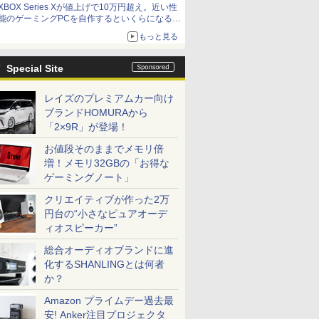
XBOX Series Xが値上げで10万円超え。近い性
能のゲーミングPCを自作するといくらになる？
【石田賀津男の『酒の肴にPCゲーム』】
もっと見る
Special Site
レイズのプレミアムカー向け
ブランドHOMURAから
「2×9R」が登場！
お値段そのままでメモリ倍
増！メモリ32GBの「お得な
ゲーミングノート」
クリエイティブが作った2万
円台の“小さなピュアオーデ
ィオスピーカー”
総合オーディオブランドに進
化するSHANLINGとは何者
か？
Amazon プライムデー過去最
安! Anker注目プロジェクタ