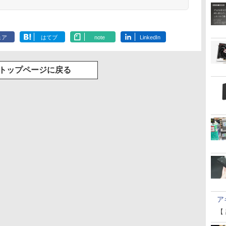
ェア
はてブ
note
LinkedIn
トップページに戻る
ア
【