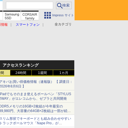
Impress サイト
全カテゴリ
原情報
スマートフォン
アクセスランキング
時間
24時間
1週間
1カ月
アキバお買い得価格情報（速報版） 【 調査日：
2026年8月6日 】
iPadでもそのまま使えるボールペン「STYLUS
2WAY」がエレコムから、ゼブラと共同開発
DDR5メモリの16GB×2枚組が今年最安の
39,980円、大容量の64GB×2枚組は一部が続騰
[8月前半のメモリ価格]
スリム形状でキーボードとも組み合わせやすい
トラックボールマウス「Nape Pro」が
Keychronから