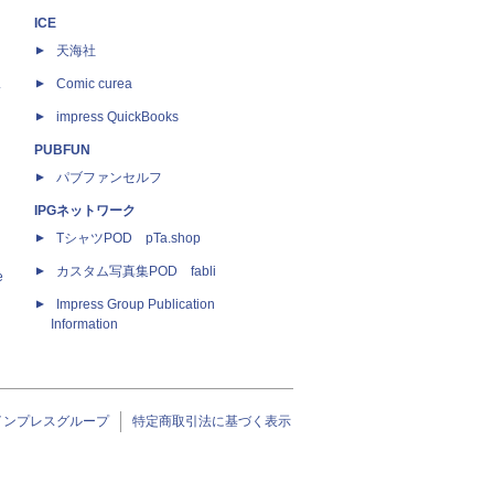
ICE
天海社
ス
Comic curea
impress QuickBooks
PUBFUN
パブファンセルフ
IPGネットワーク
TシャツPOD pTa.shop
カスタム写真集POD fabli
e
Impress Group Publication
Information
インプレスグループ
特定商取引法に基づく表示