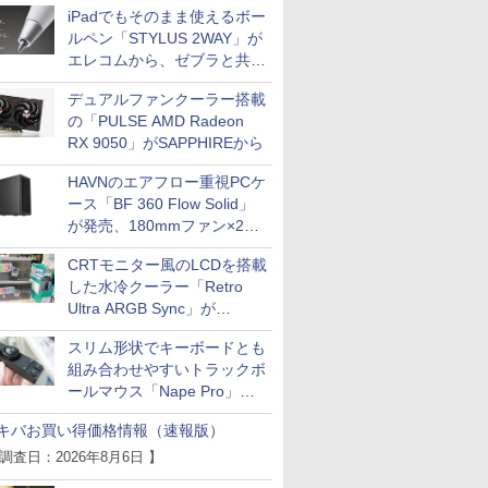
iPadでもそのまま使えるボー
ルペン「STYLUS 2WAY」が
エレコムから、ゼブラと共同
開発
デュアルファンクーラー搭載
の「PULSE AMD Radeon
RX 9050」がSAPPHIREから
HAVNのエアフロー重視PCケ
ース「BF 360 Flow Solid」
が発売、180mmファン×2搭
載
CRTモニター風のLCDを搭載
した水冷クーラー「Retro
Ultra ARGB Sync」が
Thermaltakeから
スリム形状でキーボードとも
組み合わせやすいトラックボ
ールマウス「Nape Pro」が
Keychronから
キバお買い得価格情報（速報版）
 調査日：2026年8月6日 】