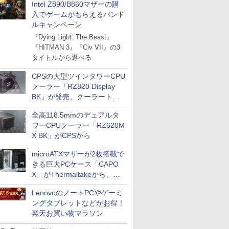
Intel Z890/B860マザーの購
入でゲームがもらえるバンド
ルキャンペーン
『Dying Light: The Beast』
『HITMAN 3』『Civ VII』の3
タイトルから選べる
CPSの大型ツインタワーCPU
クーラー「RZ820 Display
BK」が発売、クーラートッ
プに5インチ液晶搭載
全高118.5mmのデュアルタ
ワーCPUクーラー「RZ620M
X BK」がCPSから
microATXマザーが2枚搭載で
きる巨大PCケース「CAPO
X」がThermaltakeから、カ
ラーは2色
LenovoのノートPCやゲーミ
ングタブレットなどがお得！
楽天お買い物マラソン