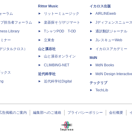
Rittor Music
イカロス出版
dフォーラム
リットーミュージック
AIRLINEweb
ップ担当者フォーラム
楽器探そう!デジマート
Jディフェンスニュー
ness Library
TシャツPOD T-OD
通訳翻訳ジャーナル
セミナー
立東舎
JレスキューWeb
 X（デジタルクロス）
山と溪谷社
イカロスアカデミー
山と溪谷オンライン
MdN
CLIMBING-NET
MdN Books
ブックス
近代科学社
MdN Design Interactiv
ing
近代科学社Digital
テックリブ
TechLib
広告掲載のご案内
編集部へのご連絡
プライバシーポリシー
会社概要