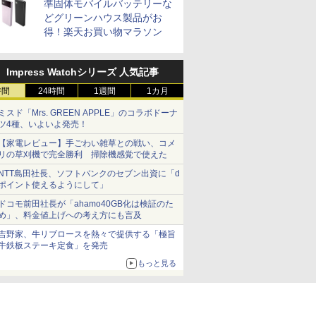
準固体モバイルバッテリーな
どグリーンハウス製品がお
得！楽天お買い物マラソン
Impress Watchシリーズ 人気記事
時間
24時間
1週間
1カ月
ミスド「Mrs. GREEN APPLE」のコラボドーナ
ツ4種、いよいよ発売！
【家電レビュー】手ごわい雑草との戦い、コメ
リの草刈機で完全勝利 掃除機感覚で使えた
NTT島田社長、ソフトバンクのセブン出資に「d
ポイント使えるようにして」
ドコモ前田社長が「ahamo40GB化は検証のた
め」、料金値上げへの考え方にも言及
吉野家、牛リブロースを熱々で提供する「極旨
牛鉄板ステーキ定食」を発売
もっと見る