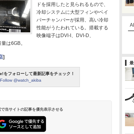
ドを採用したと見られるもので、
冷却システムに大型フィンやベイ
パーチャンバーが採用、高い冷却
A
性能がうたわれている。搭載する
映像端子はDVI-I、DVI-D、
リ容量は6GB。
店
]
最
otline!をフォローして最新記事をチェック！
Follow @watch_akiba
 検索で当サイトの記事を優先表示させる