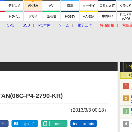
CPU
SSD
PC本体
ゲーム
電子工作
特価情報
秋葉
グルメ
イベント
価格動向
1
TAN(06G-P4-2790-KR)
（2013/3/3 00:18）
ェア
はてブ
note
LinkedIn