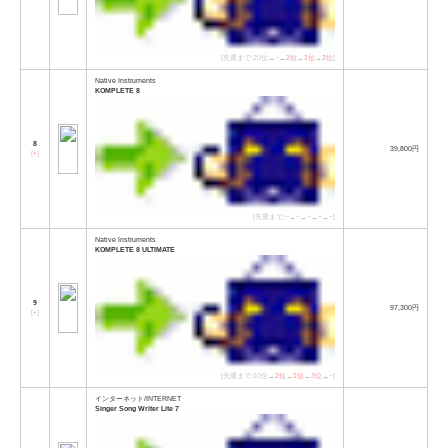
[先週まで:20位→−→
2位
→
1位
→
2位
]
Native Instruments
KOMPLETE 8
8
39,800円
[
↑
]
[先週まで:−→−→−→−→−]
Native Instruments
KOMPLETE 8 ULTIMATE
9
97,300円
[
↑
]
[先週まで:10位→
2位
→
1位
→
3位
→−]
インターネット/INTERNET
Singer Song Writer Lite 7