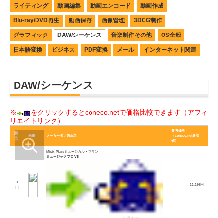
ライティング
動画編集
動画エンコード
動画作成
Blu-ray/DVD再生
動画保存
画像管理
3DCG制作
グラフィック
DAW/シーケンス
音楽制作その他
OS全般
日本語変換
ビジネス
PDF変換
メール
インターネット関連
DAW/シーケンス
※
をクリックするとconeco.netで価格比較できます（アフィ
リエイトリンク）
参考価格
順
画像
メーカー名／製品名
（coneco.net最安
位
値）
Misic Plan/ミュージカル・プラン
ミュージックプロ V5
1
11,199円
[
↑
]
[先週まで:−→−→−→−→−]