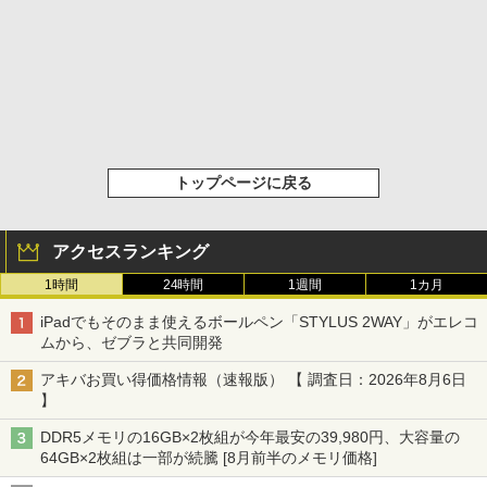
トップページに戻る
アクセスランキング
1時間
24時間
1週間
1カ月
iPadでもそのまま使えるボールペン「STYLUS 2WAY」がエレコ
ムから、ゼブラと共同開発
アキバお買い得価格情報（速報版） 【 調査日：2026年8月6日
】
DDR5メモリの16GB×2枚組が今年最安の39,980円、大容量の
64GB×2枚組は一部が続騰 [8月前半のメモリ価格]