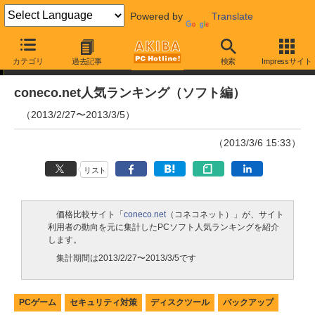
Powered by
Translate
ランキング
カテゴリ
過去記事
検索
Impressサイト
coneco.net人気ランキング（ソフト編）
（2013/2/27〜2013/3/5）
（2013/3/6 15:33）
リスト
価格比較サイト「
coneco.net
（コネコネット）」が、サイト
利用者の動向を元に集計したPCソフト人気ランキングを紹介
します。
集計期間は2013/2/27〜2013/3/5です
PCゲーム
セキュリティ対策
ディスクツール
バックアップ