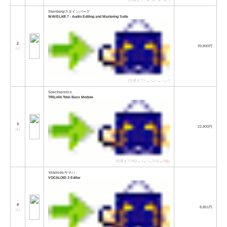
Steinberg/スタインバーグ
WAVELAB 7 - Audio Editing and Mastering Suite
2
39,800円
[
↑
]
[先週まで:−→−→−→−→−]
Spectrasonics
TRILIAN Total Bass Module
3
22,800円
[
↓
]
[先週まで:
4位
→−→−→11位→
1位
]
YAMAHA/ヤマハ
VOCALOID 3 Editor
4
8,851円
[
↓
]