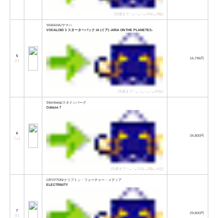
[先週まで:−→−→−→14位→
3位
]
YAMAHA/ヤマハ
VOCALOID 3 スターターパック IA (イア) -ARIA ON THE PLANETES-
5
16,796円
[
↑
]
[先週まで:−→−→−→−→20位]
Steinberg/スタインバーグ
Cubase 7
6
34,800円
[
→
]
[先週まで:−→−→12位→
2位
→6位]
CRYPTON/クリプトン・フューチャー・メディア
ELECTRI6ITY
7
29,800円
[
↓
]