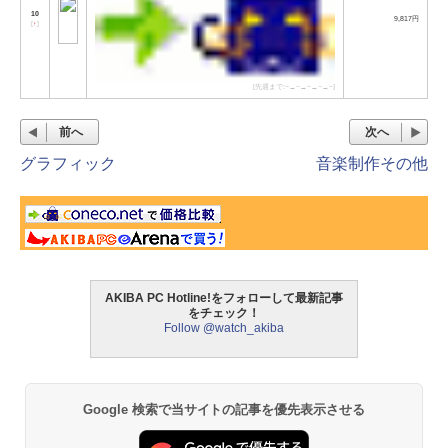
10
9,817円
[
↑
]
[先週まで:−→−→−→−→−]
前へ
次へ
グラフィック
音楽制作その他
AKIBA PC Hotline!をフォローして最新記事
をチェック！
Follow @watch_akiba
Google 検索で当サイトの記事を優先表示させる