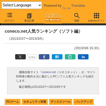
Powered by
Translate
ランキング
カテゴリ
過去記事
検索
Impressサイト
coneco.net人気ランキング（ソフト編）
（2013/2/27〜2013/3/5）
（2013/3/6 15:33）
リスト
価格比較サイト「
coneco.net
（コネコネット）」が、サイト
利用者の動向を元に集計したPCソフト人気ランキングを紹介
します。
集計期間は2013/2/27〜2013/3/5です
PCゲーム
セキュリティ対策
ディスクツール
バックアップ