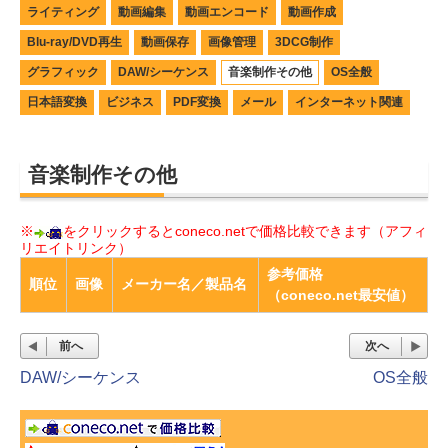
ライティング
動画編集
動画エンコード
動画作成
Blu-ray/DVD再生
動画保存
画像管理
3DCG制作
グラフィック
DAW/シーケンス
音楽制作その他
OS全般
日本語変換
ビジネス
PDF変換
メール
インターネット関連
音楽制作その他
※
をクリックするとconeco.netで価格比較できます（アフィ
リエイトリンク）
参考価格
順位
画像
メーカー名／製品名
（coneco.net最安値）
前へ
次へ
DAW/シーケンス
OS全般