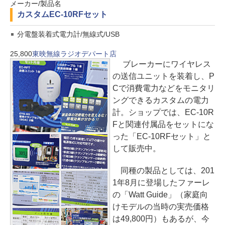
メーカー/製品名
カスタム
EC-10RFセット
分電盤装着式電力計/無線式/USB
25,800
東映無線ラジオデパート店
ブレーカーにワイヤレス
の送信ユニットを装着し、P
Cで消費電力などをモニタリ
ングできるカスタムの電力
計。ショップでは、EC-10R
Fと関連付属品をセットにな
った「EC-10RFセット」と
して販売中。
同種の製品としては、201
1年8月に登場したファーレ
の「Watt Guide」（家庭向
けモデルの当時の実売価格
は49,800円）もあるが、今