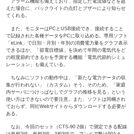
アラーム機能も備えており、指定した電流値などを超
えた場合に、バックライトの点灯とブザーにより知らせ
てくれる。
また、モニターはPCとUSB接続でき、接続すること
で記録された各種データをPCに取り込める。専用ソフト
「eLink」で日別・月別・年別の消費電力量をグラフ表示
できるほか、「節電目標値」を決めて年間の電気代をど
の程度節約できるかを予測する機能「電気代節約シミュ
レーション」も備えている。
ちなみにソフトの動作中は、「新たな電力データの収
集が行われない」（カスタム）そう。そのため、「家庭
内サーバにつけっぱなしでグラフの推移を見る」という
使い方はできないので要注意。また、ソフトは同梱され
ておらず、同社Webサイトからダウンロードする必要が
ある。
なお、今回のセット（CTS-90 2個）で測定できる配線
は単相2線、単相3線、3相3線で、アンペア数は90Aま