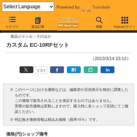
Powered by
Translate
今週見つけた新製品
カテゴリ
過去記事
検索
Impressサイト
製品ジャンル：
そのほか
カスタム EC-10RFセット
（2013/3/14 23:12）
リスト
※
このページにおける価格などは、編集部が店頭表示を独自に調査した
ものです。
この価格で販売されることを保証するものではありません。
実際の販売価格は変動しますので、購入時に各ショップ店頭にてご確
認ください。
※
特記無き価格情報は税込み価格（税率=5％）です。
価格(円)
ショップ
備考