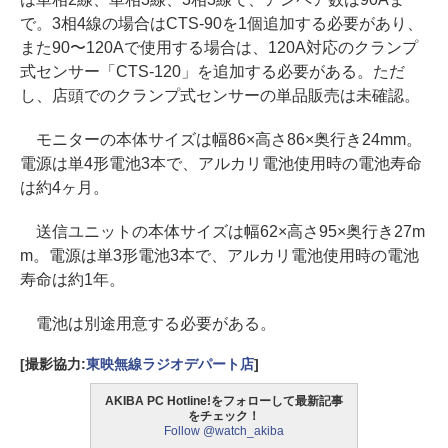
で。3相4線の場合はCTS-90を1個追加する必要があり、
また90〜120Aで使用する場合は、120A対応のクランプ
式センサー「CTS-120」を追加する必要がある。ただ
し、店頭でのクランプ式センサーの単品販売は未確認。
モニターの本体サイズは幅86×高さ86×奥行き24mm。
電源は単4形電池3本で、アルカリ電池使用時の電池寿命
は約4ヶ月。
送信ユニットの本体サイズは幅62×高さ95×奥行き27m
m。電源は単3形電池3本で、アルカリ電池使用時の電池
寿命は約1年。
電池は別途用意する必要がある。
[撮影協力:
東映無線ラジオデパート店
]
AKIBA PC Hotline!をフォローして最新記事
をチェック！
Follow @watch_akiba