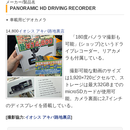
メーカー/製品名
PANORAMIC HD DRIVING RECORDER
車載用ビデオカメラ
14,800
イオシス アキバ路地裏店
「180度パノラマ撮影も
可能」(ショップ)というドラ
イブレコーダー。リアカメ
ラも付属している。
撮影可能な動画のサイズ
は1,920×720ピクセルで、ス
トレージは最大32GBまでの
microSDカードが使用可
能。カメラ裏面に2,7インチ
のディスプレイを搭載している。
[撮影協力:
イオシス アキバ路地裏店
]