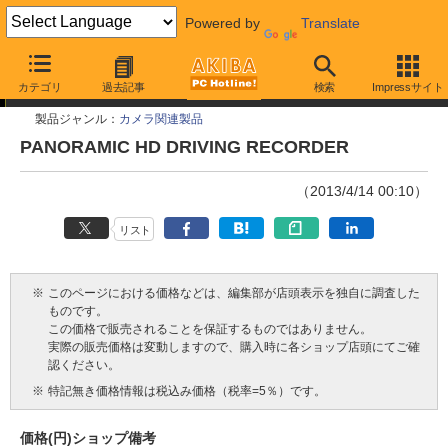
Powered by
Translate
今週見つけた新製品
カテゴリ
過去記事
検索
Impressサイト
製品ジャンル：
カメラ関連製品
PANORAMIC HD DRIVING RECORDER
（2013/4/14 00:10）
リスト
※
このページにおける価格などは、編集部が店頭表示を独自に調査した
ものです。
この価格で販売されることを保証するものではありません。
実際の販売価格は変動しますので、購入時に各ショップ店頭にてご確
認ください。
※
特記無き価格情報は税込み価格（税率=5％）です。
価格(円)
ショップ
備考