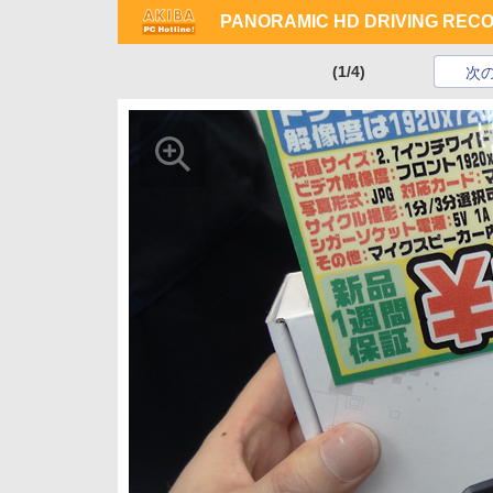
PANORAMIC HD DRIVING REC
(1/4)
次