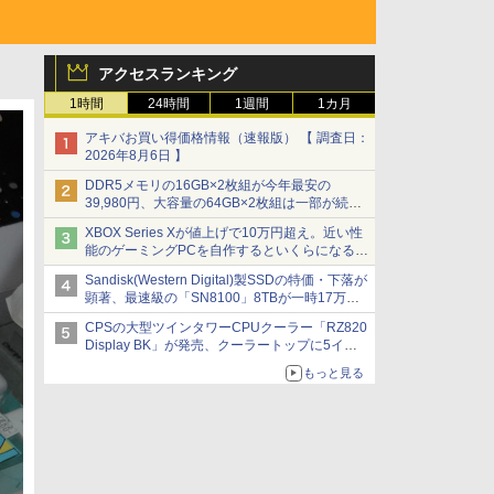
アクセスランキング
1時間
24時間
1週間
1カ月
アキバお買い得価格情報（速報版） 【 調査日：
2026年8月6日 】
DDR5メモリの16GB×2枚組が今年最安の
39,980円、大容量の64GB×2枚組は一部が続騰
[8月前半のメモリ価格]
XBOX Series Xが値上げで10万円超え。近い性
能のゲーミングPCを自作するといくらになる？
【石田賀津男の『酒の肴にPCゲーム』】
Sandisk(Western Digital)製SSDの特価・下落が
顕著、最速級の「SN8100」8TBが一時17万円
割れ [8月前半のSSD価格]
CPSの大型ツインタワーCPUクーラー「RZ820
Display BK」が発売、クーラートップに5イン
チ液晶搭載
もっと見る