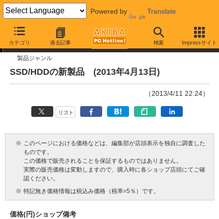
Powered by
Translate
今週見つけた新製品
カテゴリ
過去記事
検索
Impressサイト
製品ジャンル
SSD/HDDの新製品 (2013年4月13日)
（2013/4/11 22:24）
リスト
※
このページにおける価格などは、編集部が店頭表示を独自に調査した
ものです。
この価格で販売されることを保証するものではありません。
実際の販売価格は変動しますので、購入時に各ショップ店頭にてご確
認ください。
※
特記無き価格情報は税込み価格（税率=5％）です。
価格(円)
ショップ
備考