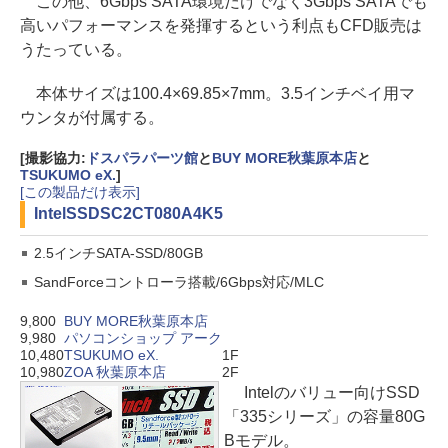
この他、6Gbps SATA環境だけでなく3Gbps SATAでも
高いパフォーマンスを発揮するという利点もCFD販売は
うたっている。
本体サイズは100.4×69.85×7mm。3.5インチベイ用マ
ウンタが付属する。
[撮影協力:
ドスパラパーツ館
と
BUY MORE秋葉原本店
と
TSUKUMO eX.
]
[この製品だけ表示]
Intel
SSDSC2CT080A4K5
2.5インチSATA-SSD/80GB
SandForceコントローラ搭載/6Gbps対応/MLC
9,800
BUY MORE秋葉原本店
9,980
パソコンショップ アーク
10,480
TSUKUMO eX.
1F
10,980
ZOA 秋葉原本店
2F
Intelのバリュー向けSSD
「335シリーズ」の容量80G
Bモデル。