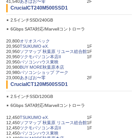
41,540
あきばお〜零
2F
Crucial
CT240M500SSD1
2.5インチSSD/240GB
6Gbps SATA対応/Marvellコントローラ
20,800
オリオスペック
20,950
TSUKUMO eX.
1F
20,950
ソフマップ 秋葉原 リユース総合館
1F
20,950
ツクモパソコン本店II
1F
20,950
パソコンハウス東映
20,980
BUY MORE秋葉原本店
20,980
パソコンショップ アーク
23,000
あきばお〜零
2F
Crucial
CT120M500SSD1
2.5インチSSD/120GB
6Gbps SATA対応/Marvellコントローラ
12,450
TSUKUMO eX.
1F
12,450
ソフマップ 秋葉原 リユース総合館
1F
12,450
ツクモパソコン本店II
1F
12,450
パソコンハウス東映