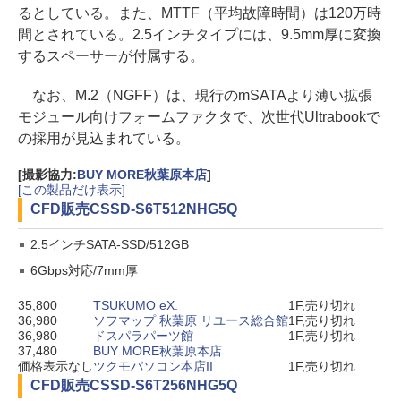
るとしている。また、MTTF（平均故障時間）は120万時
間とされている。2.5インチタイプには、9.5mm厚に変換
するスペーサーが付属する。
なお、M.2（NGFF）は、現行のmSATAより薄い拡張
モジュール向けフォームファクタで、次世代Ultrabookで
の採用が見込まれている。
[撮影協力:
BUY MORE秋葉原本店
]
[この製品だけ表示]
CFD販売
CSSD-S6T512NHG5Q
2.5インチSATA-SSD/512GB
6Gbps対応/7mm厚
35,800
TSUKUMO eX.
1F,売り切れ
36,980
ソフマップ 秋葉原 リユース総合館
1F,売り切れ
36,980
ドスパラパーツ館
1F,売り切れ
37,480
BUY MORE秋葉原本店
価格表示なし
ツクモパソコン本店II
1F,売り切れ
CFD販売
CSSD-S6T256NHG5Q