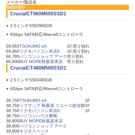
メーカー/製品名
SSD/HDD
Crucial
CT960M500SSD1
2.5インチSSD/960GB
6Gbps SATA対応/Marvellコントローラ
59,950
TSUKUMO eX.
1F,売り切れ
59,950
ツクモパソコン本店II
1F,売り切れ
66,780
パソコンショップ アーク
売り切れ
66,800
BUY MORE秋葉原本店
売り切れ
Crucial
CT480M500SSD1
2.5インチSSD/480GB
6Gbps SATA対応/Marvellコントローラ
38,750
TSUKUMO eX.
1F
38,750
ソフマップ 秋葉原 リユース総合館
1F
38,750
ツクモパソコン本店II
1F
38,750
パソコンハウス東映
38,800
BUY MORE秋葉原本店
38,800
パソコンショップ アーク
39,800
オリオスペック