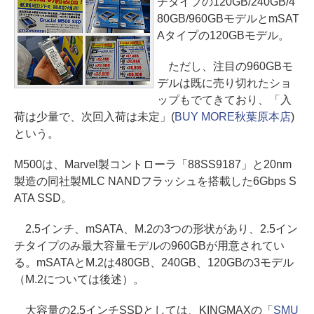
チタイプの120GB/240GB/4
80GB/960GBモデルとmSAT
Aタイプの120GBモデル。
ただし、注目の960GBモ
デルは既に売り切れたショ
ップもでてきており、「入
荷は少量で、次回入荷は未定」(
BUY MORE秋葉原本店
)
という。
M500は、Marvel製コントローラ「88SS9187」と20nm
製造の同社製MLC NANDフラッシュを搭載した6Gbps S
ATA SSD。
2.5インチ、mSATA、M.2の3つの形状があり、2.5イン
チタイプのみ最大容量モデルの960GBが用意されてい
る。mSATAとM.2は480GB、240GB、120GBの3モデル
（M.2については後述）。
大容量の2.5インチSSDとしては、KINGMAXの「
SMU