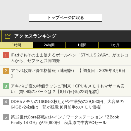
トップページに戻る
アクセスランキング
1時間
24時間
1週間
1カ月
iPadでもそのまま使えるボールペン「STYLUS 2WAY」がエレコ
ムから、ゼブラと共同開発
アキバお買い得価格情報（速報版） 【 調査日：2026年8月6日
】
アキバに“夏の特価ラッシュ”到来！CPUもメモリもマザーも安
い、買い時のパーツは？【8月7日(金)22時配信】
DDR5メモリの16GB×2枚組が今年最安の39,980円、大容量の
64GB×2枚組は一部が続騰 [8月前半のメモリ価格]
第12世代Core搭載の14インチワークステーション「ZBook
Firefly 14 G9」が79,800円！秋葉原で中古PCセール