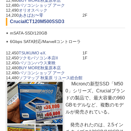
12,480
BUY MORE秋葉原本店
12,480
パソコンショップ アーク
12,490
オリオスペック
14,200
あきばお〜零
2F
Crucial
CT120M500SSD3
mSATA-SSD/120GB
6Gbps SATA対応/Marvellコントローラ
12,450
TSUKUMO eX.
1F
12,450
ツクモパソコン本店II
1F
12,450
パソコンハウス東映
12,480
BUY MORE秋葉原本店
12,480
パソコンショップ アーク
14,480
ソフマップ 秋葉原 リユース総合館
Micronの新型SSD「M50
0」シリーズ。Crucialブラン
ドの製品で、最大容量の960
GBモデルなど、複数のモデ
ルが発売されている。
発売されたのは、2.5イン