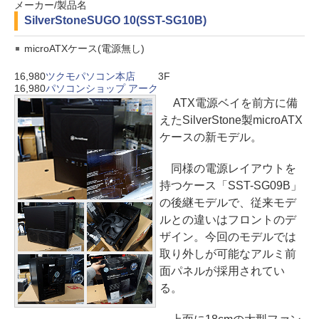
メーカー/製品名
SilverStone
SUGO 10(SST-SG10B)
microATXケース(電源無し)
16,980
ツクモパソコン本店
3F
16,980
パソコンショップ アーク
ATX電源ベイを前方に備
えたSilverStone製microATX
ケースの新モデル。
同様の電源レイアウトを
持つケース「SST-SG09B」
の後継モデルで、従来モデ
ルとの違いはフロントのデ
ザイン。今回のモデルでは
取り外しが可能なアルミ前
面パネルが採用されてい
る。