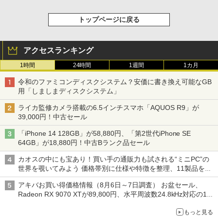
トップページに戻る
アクセスランキング
1時間
24時間
1週間
1カ月
令和のファミコンディスクシステム？安価に書き換え可能なGB
用「しましまディスクシステム」
ライカ監修カメラ搭載の6.5インチスマホ「AQUOS R9」が
39,000円！中古セール
「iPhone 14 128GB」が58,880円、「第2世代iPhone SE
64GB」が18,880円！中古Bランク品セール
カオスの中にも宝あり！買い手の通販力も試される“ミニPC”の
世界を覗いてみよう 価格帯別に仕様や特徴を整理、11製品をピ
ックアップ text by 石川 ひさよし
アキバお買い得価格情報（8月6日～7日調査） お盆セール、
Radeon RX 9070 XTが89,800円、水平周波数24.8kHz対応の17
型モニターが9,801円、暑さ指数連動セール ほか
もっと見る