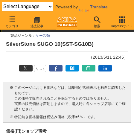
Powered by
Translate
今週見つけた新製品
カテゴリ
過去記事
検索
Impressサイト
製品ジャンル：
ケース類
SilverStone SUGO 10(SST-SG10B)
（2013/5/11 22:45）
リスト
※
このページにおける価格などは、編集部が店頭表示を独自に調査した
ものです。
この価格で販売されることを保証するものではありません。
実際の販売価格は変動しますので、購入時に各ショップ店頭にてご確
認ください。
※
特記無き価格情報は税込み価格（税率=5％）です。
価格(円)
ショップ
備考