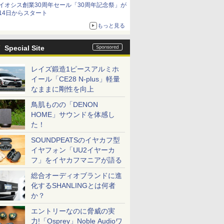
イオシス創業30周年セール「30周年記念祭」が
14日からスタート
もっと見る
Special Site
レイズ鍛造1ピースアルミホ
イール「CE28 N-plus」軽量
なままに剛性を向上
鳥肌ものの「DENON
HOME」サウンドを体感し
た！
SOUNDPEATSのイヤカフ型
イヤフォン「UU2イヤーカ
フ」をイヤカフマニアが語る
総合オーディオブランドに進
化するSHANLINGとは何者
か？
エントリーなのに脅威の実
力!「Osprey」Noble Audioワ