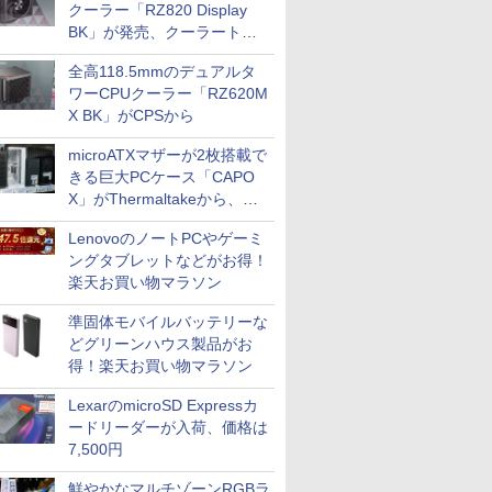
クーラー「RZ820 Display
BK」が発売、クーラートッ
プに5インチ液晶搭載
全高118.5mmのデュアルタ
ワーCPUクーラー「RZ620M
X BK」がCPSから
microATXマザーが2枚搭載で
きる巨大PCケース「CAPO
X」がThermaltakeから、カ
ラーは2色
LenovoのノートPCやゲーミ
ングタブレットなどがお得！
楽天お買い物マラソン
準固体モバイルバッテリーな
どグリーンハウス製品がお
得！楽天お買い物マラソン
LexarのmicroSD Expressカ
ードリーダーが入荷、価格は
7,500円
鮮やかなマルチゾーンRGBラ