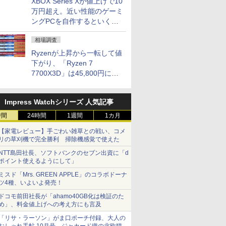
XBOX Series Xが値上げで10
万円超え。近い性能のゲーミ
ングPCを自作するといくら
になる？
相場調査
Ryzenが上昇から一転して値
下がり、「Ryzen 7
7700X3D」は45,800円に急
落し「Ryzen 7 7800X3D」
との価格逆転解消 [8月前半の
Impress Watchシリーズ 人気記事
CPU価格]
時間
24時間
1週間
1カ月
【家電レビュー】手ごわい雑草との戦い、コメ
リの草刈機で完全勝利 掃除機感覚で使えた
NTT島田社長、ソフトバンクのセブン出資に「d
ポイント使えるようにして」
ミスド「Mrs. GREEN APPLE」のコラボドーナ
ツ4種、いよいよ発売！
ドコモ前田社長が「ahamo40GB化は検証のた
め」、料金値上げへの考え方にも言及
「リサ・ラーソン」がま口ポーチ付録、大人の