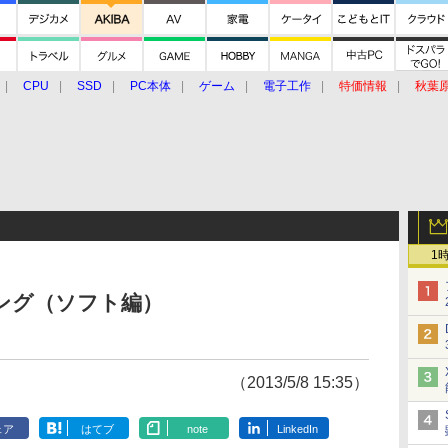
CPU
SSD
PC本体
ゲーム
電子工作
特価情報
秋葉
グルメ
イベント
価格動向
1
ンキング（ソフト編）
（2013/5/8 15:35）
ェア
はてブ
note
LinkedIn