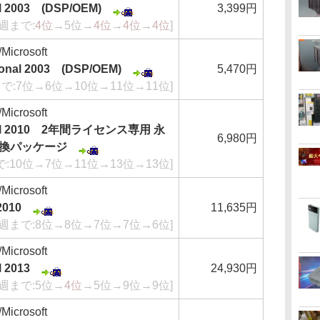
al 2003 (DSP/OEM)
3,399円
先週まで:
4位
→5位→
4位
→
4位
→
4位
]
crosoft
sional 2003 (DSP/OEM)
5,470円
で:7位→6位→10位→11位→11位]
crosoft
sonal 2010 2年間ライセンス専用 永
6,980円
換パッケージ
で:10位→7位→11位→13位→13位]
crosoft
2010
11,635円
先週まで:8位→8位→7位→7位→6位]
crosoft
l 2013
24,930円
先週まで:5位→
4位
→5位→9位→9位]
crosoft