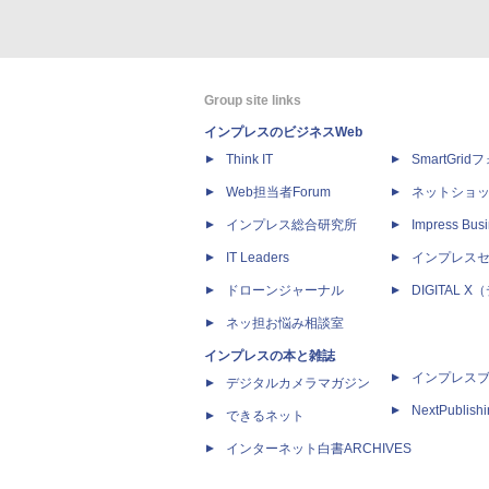
Group site links
インプレスのビジネスWeb
Think IT
SmartGri
Web担当者Forum
ネットショ
インプレス総合研究所
Impress Busi
IT Leaders
インプレス
ドローンジャーナル
DIGITAL
ネッ担お悩み相談室
インプレスの本と雑誌
インプレス
デジタルカメラマガジン
NextPublish
できるネット
インターネット白書ARCHIVES