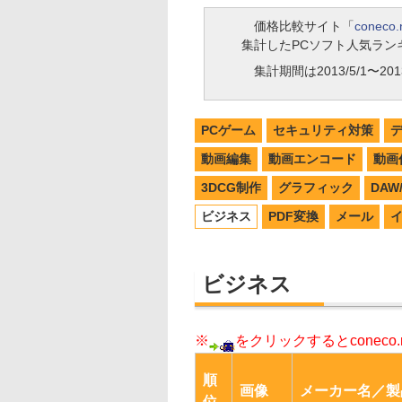
価格比較サイト「
coneco.
集計したPCソフト人気ラン
集計期間は2013/5/1〜2013
PCゲーム
セキュリティ対策
動画編集
動画エンコード
動画
3DCG制作
グラフィック
DA
ビジネス
PDF変換
メール
ビジネス
※
をクリックするとconec
順
画像
メーカー名／製
位