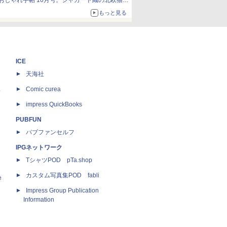
おしゃれ手帖 10月号。ジャカード織の北欧猫デ
ザイン
もっと見る
ICE
天海社
ス
Comic curea
impress QuickBooks
PUBFUN
パブファンセルフ
IPGネットワーク
TシャツPOD pTa.shop
カスタム写真集POD fabli
e
Impress Group Publication
Information