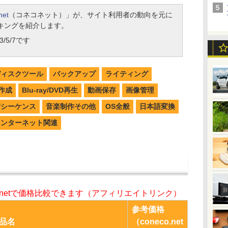
net
（コネコネット）」が、サイト利用者の動向を元に
キングを紹介します。
/5/7です
ディスクツール
バックアップ
ライティング
作成
Blu-ray/DVD再生
動画保存
画像管理
W/シーケンス
音楽制作その他
OS全般
日本語変換
インターネット関連
o.netで価格比較できます（アフィリエイトリンク）
参考価格
品名
（coneco.net