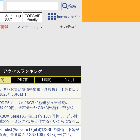
Impress サイト
全カテゴリ
原情報
スマートフォン
アクセスランキング
時間
24時間
1週間
1カ月
アキバお買い得価格情報（速報版） 【 調査日：
2026年8月6日 】
DDR5メモリの16GB×2枚組が今年最安の
39,980円、大容量の64GB×2枚組は一部が続騰
[8月前半のメモリ価格]
XBOX Series Xが値上げで10万円超え。近い性
能のゲーミングPCを自作するといくらになる？
【石田賀津男の『酒の肴にPCゲーム』】
Sandisk(Western Digital)製SSDの特価・下落が
顕著、最速級の「SN8100」8TBが一時17万円
割れ [8月前半のSSD価格]