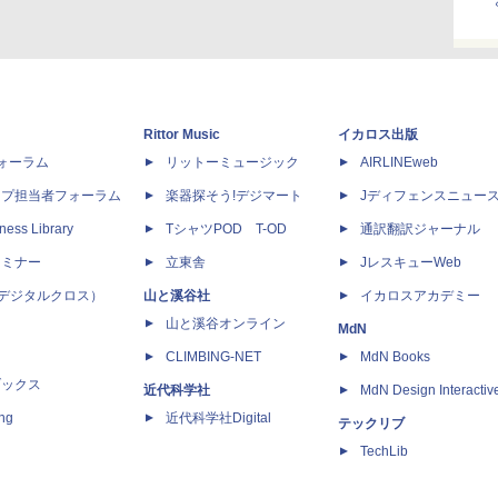
Rittor Music
イカロス出版
dフォーラム
リットーミュージック
AIRLINEweb
ップ担当者フォーラム
楽器探そう!デジマート
Jディフェンスニュー
ness Library
TシャツPOD T-OD
通訳翻訳ジャーナル
セミナー
立東舎
JレスキューWeb
 X（デジタルクロス）
山と溪谷社
イカロスアカデミー
山と溪谷オンライン
MdN
CLIMBING-NET
MdN Books
ブックス
近代科学社
MdN Design Interactiv
ing
近代科学社Digital
テックリブ
TechLib