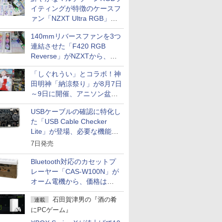
イティングが特徴のケースフ
ァン「NZXT Ultra RGB」が
発売、計8製品
140mmリバースファンを3つ
連結させた「F420 RGB
Reverse」がNZXTから、単
一フレーム採用
「しぐれうい」とコラボ！神
田明神「納涼祭り」が8月7日
～9日に開催、アニソン盆踊
りや屋台グルメなどもあり
USBケーブルの確認に特化し
た「USB Cable Checker
Lite」が登場、必要な機能を
凝縮しコンパクトに
7日発売
Bluetooth対応のカセットプ
レーヤー「CAS-W100N」が
オーム電機から、価格は
5,940円
石田賀津男の『酒の肴
連載
にPCゲーム』