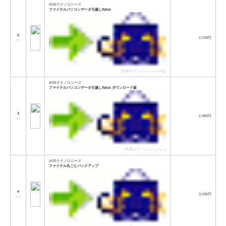
AOSテクノロジーズ
ファイナルパソコンデータ引越し9plus
2
2,709円
[
↑
]
[先週まで:−→−→−→−→6位]
AOSテクノロジーズ
ファイナルパソコンデータ引越し9plus ダウンロード版
3
2,380円
[
↑
]
[先週まで:−→−→−→−→−]
AOSテクノロジーズ
ファイナル丸ごとバックアップ
4
3,345円
[
↑
]