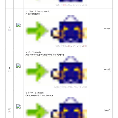
[先週まで:
1位
→5位→5位→12位→7位]
ソースネクスト/source next
おまかせ引越 Pro
8
4,970円
[
↓
]
[先週まで:5位→
3位
→17位→6位→
2位
]
ジャングル/Jungle
完全パソコン引越10+完全ハードディスク抹消
9
4,039円
[
→
]
[先週まで:18位→14位→7位→7位→9位]
ライフボート/lifeboat
LB イメージバックアップ11 Pro
10
7,604円
[
↑
]