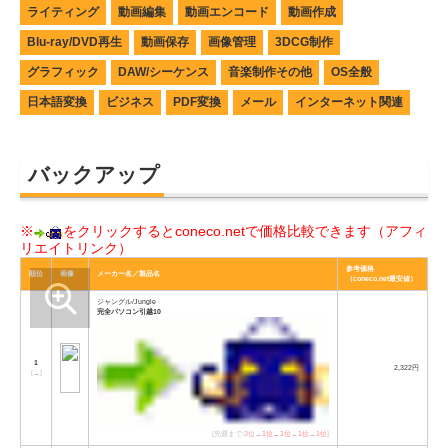
ライティング
動画編集
動画エンコード
動画作成
Blu-ray/DVD再生
動画保存
画像管理
3DCG制作
グラフィック
DAW/シーケンス
音楽制作その他
OS全般
日本語変換
ビジネス
PDF変換
メール
インターネット関連
バックアップ
※
をクリックするとconeco.netで価格比較できます（アフィ
リエイトリンク）
参考価格
順位
画像
メーカー名／製品名
（coneco.net最安値）
ジャングル/Jungle
完全パソコン引越10
1
2,322円
[
→
]
[先週まで:
3位
→
1位
→
1位
→
1位
→
1位
]