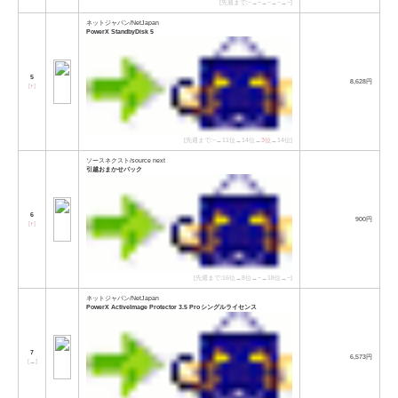
[先週まで:−→−→−→−→−]
ネットジャパン/NetJapan
PowerX StandbyDisk 5
5
8,628円
[
↑
]
[先週まで:−→11位→14位→
3位
→14位]
ソースネクスト/source next
引越おまかせパック
6
900円
[
↑
]
[先週まで:16位→8位→−→18位→−]
ネットジャパン/NetJapan
PowerX ActiveImage Protector 3.5 Pro シングルライセンス
7
6,573円
[
→
]