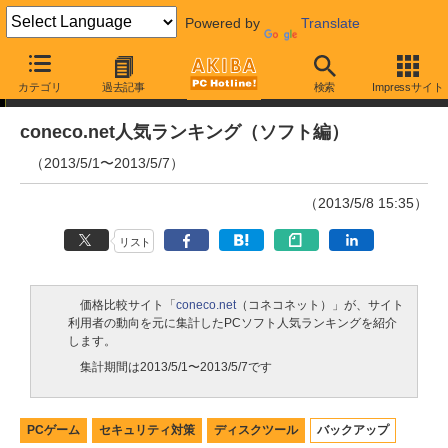
Powered by
Translate
ランキング
カテゴリ
過去記事
検索
Impressサイト
coneco.net人気ランキング（ソフト編）
（2013/5/1〜2013/5/7）
（2013/5/8 15:35）
リスト
価格比較サイト「
coneco.net
（コネコネット）」が、サイト
利用者の動向を元に集計したPCソフト人気ランキングを紹介
します。
集計期間は2013/5/1〜2013/5/7です
PCゲーム
セキュリティ対策
ディスクツール
バックアップ