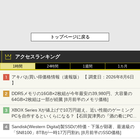
トップページに戻る
アクセスランキング
1時間
24時間
1週間
1カ月
アキバお買い得価格情報（速報版） 【 調査日：2026年8月6日
】
DDR5メモリの16GB×2枚組が今年最安の39,980円、大容量の
64GB×2枚組は一部が続騰 [8月前半のメモリ価格]
XBOX Series Xが値上げで10万円超え。近い性能のゲーミング
PCを自作するといくらになる？【石田賀津男の『酒の肴にPCゲ
ーム』】
Sandisk(Western Digital)製SSDの特価・下落が顕著、最速級の
「SN8100」8TBが一時17万円割れ [8月前半のSSD価格]