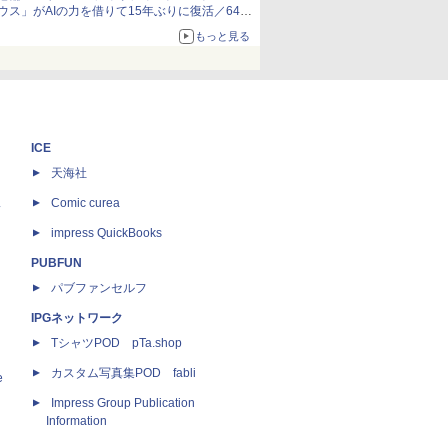
ウス」がAIの力を借りて15年ぶりに復活／64bit
化、Windows 10/11、「Chrome」も走り回
もっと見る
る。復活記念で2026年末まで500円
ICE
天海社
ス
Comic curea
impress QuickBooks
PUBFUN
パブファンセルフ
IPGネットワーク
TシャツPOD pTa.shop
カスタム写真集POD fabli
e
Impress Group Publication
Information