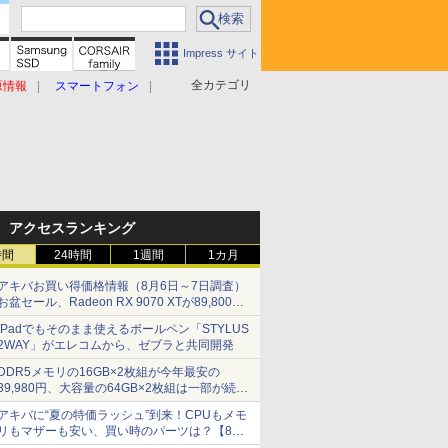
Impress サイト
全カテゴリ
原情報
スマートフォン
アクセスランキング
時間
24時間
1週間
1カ月
アキバお買い得価格情報（8月6日～7日調査）
お盆セール、Radeon RX 9070 XTが89,800
円、水平周波数24.8kHz対応の17型モニターが
iPadでもそのまま使えるボールペン「STYLUS
9,801円、暑さ指数連動セール ほか
2WAY」がエレコムから、ゼブラと共同開発
DDR5メモリの16GB×2枚組が今年最安の
39,980円、大容量の64GB×2枚組は一部が続騰
[8月前半のメモリ価格]
アキバに“夏の特価ラッシュ”到来！CPUもメモ
リもマザーも安い、買い時のパーツは？【8月7
日(金)22時配信】