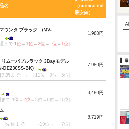
品名
（coneco.net
最安値）
A
ウンタ ブラック (MV-
1,980円
)
先週まで:
1位
→
1位
→
2位
→
1位
→
1位
]
最
ries リムーバブルラック 3Bayモデル
7,980円
DE230SS-BK)
[先週まで:−→−→11位→9位→5位]
3,480円
週まで:
4位
→
2位
→5位→6位→11位]
ム
8,719円
[先週まで:−→−→19位→−→7位]