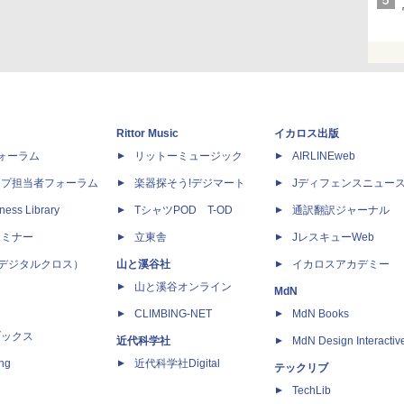
Rittor Music
イカロス出版
dフォーラム
リットーミュージック
AIRLINEweb
ップ担当者フォーラム
楽器探そう!デジマート
Jディフェンスニュー
ness Library
TシャツPOD T-OD
通訳翻訳ジャーナル
セミナー
立東舎
JレスキューWeb
 X（デジタルクロス）
山と溪谷社
イカロスアカデミー
山と溪谷オンライン
MdN
CLIMBING-NET
MdN Books
ブックス
近代科学社
MdN Design Interactiv
ing
近代科学社Digital
テックリブ
TechLib