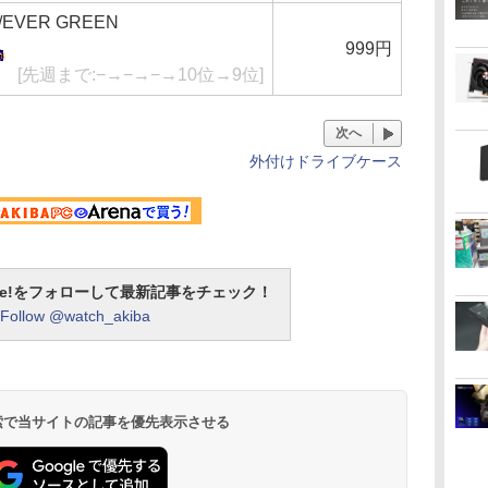
VER GREEN
999円
[先週まで:−→−→−→10位→9位]
次へ
外付けドライブケース
otline!をフォローして最新記事をチェック！
Follow @watch_akiba
 検索で当サイトの記事を優先表示させる