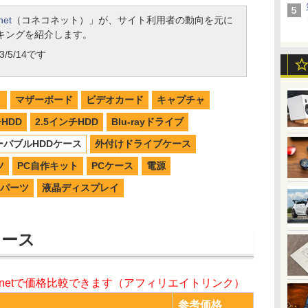
net
（コネコネット）」が、サイト利用者の動向を元に
キングを紹介します。
/5/14です
リ
マザーボード
ビデオカード
キャプチャ
チHDD
2.5インチHDD
Blu-rayドライブ
ーバブルHDDケース
外付けドライブケース
ツ
PC自作キット
PCケース
電源
パーツ
液晶ディスプレイ
ケース
o.netで価格比較できます（アフィリエイトリンク）
参考価格