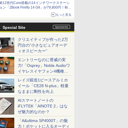
第12世代Core搭載の14インチワークステーシ
ョン「ZBook Firefly 14 G9」が79,800円！秋葉
原で中古PCセール
もっと見る
Special Site
クリエイティブが作った2万
円台の“小さなピュアオーデ
ィオスピーカー”
エントリーなのに脅威の実
力!「Osprey」Noble Audioワ
イヤレスイヤフォン4機種を
一気に聴く
レイズ鍛造1ピースアルミホ
イール「CE28 N-plus」軽量
なままに剛性を向上
AIスマートノートの
iFLYTEK「AINOTE 2」はな
ぜ魅力的なのか？
「A&ultima SP4000T」の魅
力！ポケットに入るオーディ