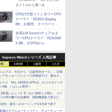
タイトルから選べる
CPSの大型ツインタワーCPU
クーラー「RZ820 Display
BK」が発売、クーラートッ
プに5インチ液晶搭載
全高118.5mmのデュアルタ
ワーCPUクーラー「RZ620M
X BK」がCPSから
Impress Watchシリーズ 人気記事
時間
24時間
1週間
1カ月
ユニクロ、今日から「お盆特別セール」。涼感
シアサッカーワンピース待望値下げ、撥水ギア
ショーツは1990円に
ミスド「Mrs. GREEN APPLE」のコラボドーナ
ツ4種、いよいよ発売！
【家電レビュー】手ごわい雑草との戦い、コメ
リの草刈機で完全勝利 掃除機感覚で使えた
KDDI、楽天へのローミングを9月末で終了
老舗のマウスユーティリティ「チューチューマ