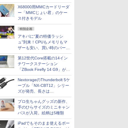
中古PCセール
X68000用MMCカードリーダ
ー「MMCじょい君」のケー
ス付きモデル
特別企画
アキバに“夏の特価ラッシ
ュ”到来！CPUもメモリもマ
ザーも安い、買い時のパーツ
は？【8月7日(金)22時配信】
第12世代Core搭載の14イン
チワークステーション
「ZBook Firefly 14 G9」が
79,800円！秋葉原で中古PC
NextorageのThunderbolt 5ケ
セール
ーブル「NX-CBT12」シリー
ズが発売、長さは
30cm/50cm/1mの3種類
プロ生ちゃんグッズの新作、
手のひらサイズのミニキャン
バスが入荷。絵柄は5種類
iPadでもそのまま使えるボー