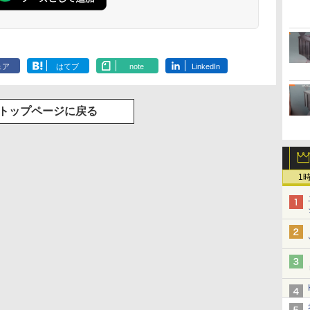
ェア
はてブ
note
LinkedIn
トップページに戻る
1