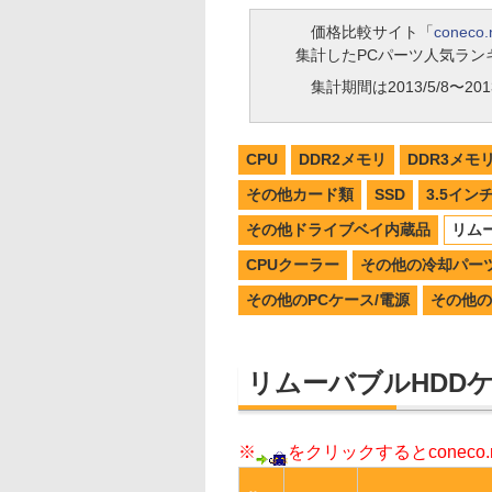
価格比較サイト「
coneco.
集計したPCパーツ人気ラン
集計期間は2013/5/8〜2013
CPU
DDR2メモリ
DDR3メモ
その他カード類
SSD
3.5イン
その他ドライブベイ内蔵品
リム
CPUクーラー
その他の冷却パー
その他のPCケース/電源
その他の
リムーバブルHDD
※
をクリックするとconec