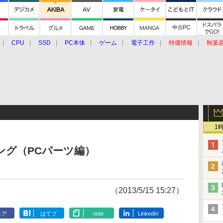
CPU
SSD
PC本体
ゲーム
電子工作
特価情報
秋葉
グルメ
イベント
価格動向
1
ンキング（PCパーツ編）
（2013/5/15 15:27）
ェア
はてブ
note
LinkedIn