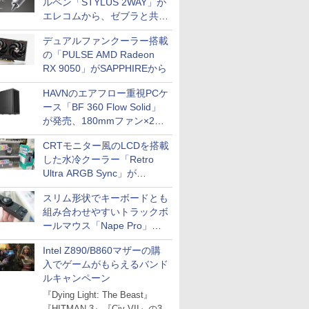
ルペン「STYLUS 2WAY」が
エレコムから、ゼブラと共同
開発
デュアルファンクーラー搭載
の「PULSE AMD Radeon
RX 9050」がSAPPHIREから
HAVNのエアフロー重視PCケ
ース「BF 360 Flow Solid」
が発売、180mmファン×2搭
載
CRTモニター風のLCDを搭載
した水冷クーラー「Retro
Ultra ARGB Sync」が
Thermaltakeから
スリム形状でキーボードとも
組み合わせやすいトラックボ
ールマウス「Nape Pro」が
Keychronから
Intel Z890/B860マザーの購
入でゲームがもらえるバンド
ルキャンペーン
『Dying Light: The Beast』
『HITMAN 3』『Civ VII』の3