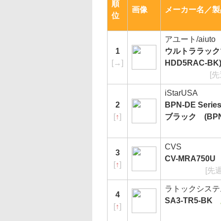
順
画像
メーカー名／製
位
アユート/aiuto
1
ウルトララックマ
[
→
]
HDD5RAC-BK
[
iStarUSA
2
BPN-DE Se
[
↑
]
ブラック (BPN-
CVS
3
CV-MRA750U
[
↑
]
[先
ラトックシステ
4
SA3-TR5-BK
[
↑
]