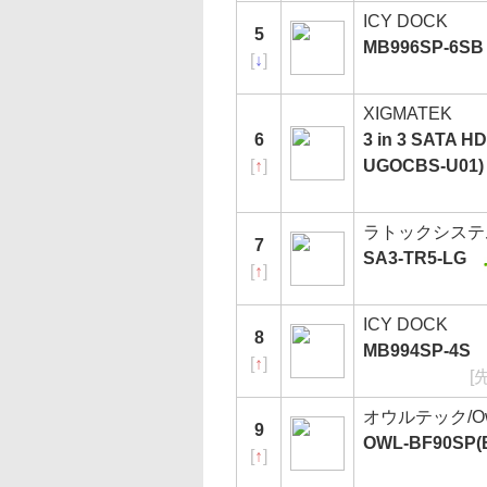
ICY DOCK
5
MB996SP-6SB
[
↓
]
XIGMATEK
6
3 in 3 SATA 
[
↑
]
UGOCBS-U01)
ラトックシステ
7
SA3-TR5-LG
[
↑
]
ICY DOCK
8
MB994SP-4S
[
↑
]
[
オウルテック/Owl
9
OWL-BF90SP(
[
↑
]