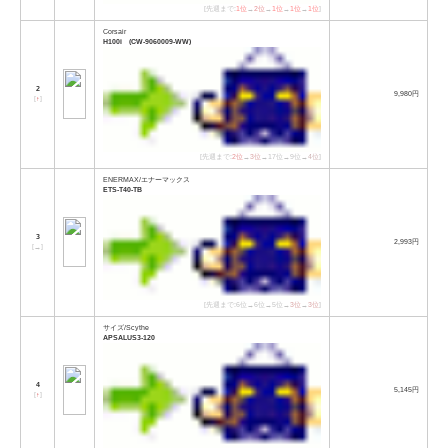
[先週まで:
1位
→
2位
→
1位
→
1位
→
1位
]
Corsair
H100i (CW-9060009-WW)
2
9,980円
[
↑
]
[先週まで:
2位
→
3位
→17位→9位→
4位
]
ENERMAX/エナーマックス
ETS-T40-TB
3
2,993円
[
→
]
[先週まで:6位→6位→5位→
3位
→
3位
]
サイズ/Scythe
APSALUS3-120
4
5,145円
[
↑
]