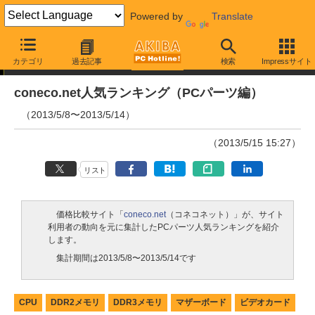
Powered by
Translate
ランキング
カテゴリ
過去記事
検索
Impressサイト
coneco.net人気ランキング（PCパーツ編）
（2013/5/8〜2013/5/14）
（2013/5/15 15:27）
リスト
価格比較サイト「
coneco.net
（コネコネット）」が、サイト
利用者の動向を元に集計したPCパーツ人気ランキングを紹介
します。
集計期間は2013/5/8〜2013/5/14です
CPU
DDR2メモリ
DDR3メモリ
マザーボード
ビデオカード