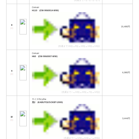
[先週まで:−→−→−→−→−]
Corsair
H110 (CW-9060014-WW)
8
15,480円
[
↑
]
[先週まで:15位→9位→13位→14位→13位]
Corsair
H60 (CW-9060007-WW)
9
6,980円
[
↑
]
[先週まで:−→13位→10位→7位→12位]
サイズ/Scythe
兜2 (KABUTO2/SCKBT-2000)
10
3,444円
[
↑
]
[先週まで:−→12位→11位→−→20位]