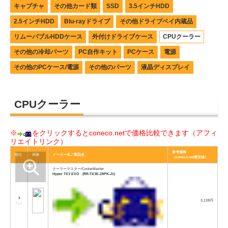
キャプチャ
その他カード類
SSD
3.5インチHDD
2.5インチHDD
Blu-rayドライブ
その他ドライブベイ内蔵品
リムーバブルHDDケース
外付けドライブケース
CPUクーラー
その他の冷却パーツ
PC自作キット
PCケース
電源
その他のPCケース/電源
その他のパーツ
液晶ディスプレイ
CPUクーラー
※
をクリックするとconeco.netで価格比較できます（アフィ
リエイトリンク）
参考価格
順位
画像
メーカー名／製品名
（coneco.net最安値）
クーラーマスター/CoolerMaster
Hyper TX3 EVO (RR-TX3E-28PK-J1)
1
3,128円
[
→
]