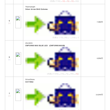
[先週まで:5位→
1位
→
2位
→
2位
→5位]
Thermalright
Silver Arrow SB-E Extreme
5
7,980円
[
↑
]
[先週まで:7位→5位→−→11位→−]
ZALMAN
CNPS9900 MAX BLUE LED (CNPS9900-MAXB)
6
4,856円
[
↓
]
[先週まで:20位→17位→7位→19位→
2位
]
SilverStone
SST-TD02
7
14,844円
[
↑
]