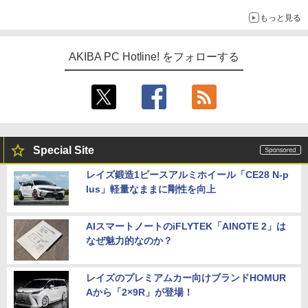
ス、キーボード配布に多数の人が殺到 ほか 秋葉原の気になるニ
もっと見る
ュース（8月3日～9日分）
AKIBA PC Hotline! をフォローする
Special Site
レイズ鍛造1ピースアルミホイール「CE28 N-p
lus」軽量なままに剛性を向上
AIスマートノートのiFLYTEK「AINOTE 2」は
なぜ魅力的なのか？
レイズのプレミアムカー向けブランドHOMUR
Aから「2×9R」が登場！