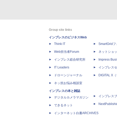
Group site links
インプレスのビジネスWeb
Think IT
SmartGri
Web担当者Forum
ネットショ
インプレス総合研究所
Impress Busi
IT Leaders
インプレス
ドローンジャーナル
DIGITAL
ネッ担お悩み相談室
インプレスの本と雑誌
インプレス
デジタルカメラマガジン
NextPublish
できるネット
インターネット白書ARCHIVES