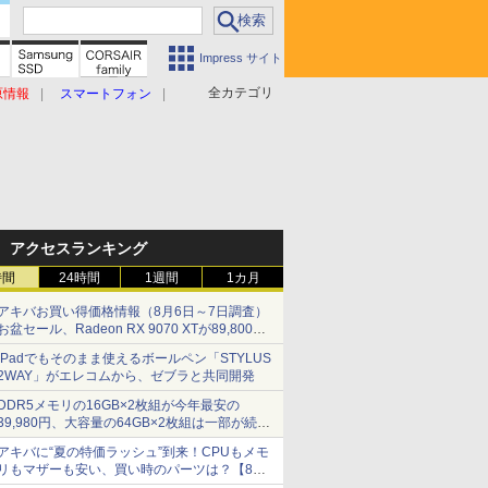
Impress サイト
全カテゴリ
原情報
スマートフォン
アクセスランキング
時間
24時間
1週間
1カ月
アキバお買い得価格情報（8月6日～7日調査）
お盆セール、Radeon RX 9070 XTが89,800
円、水平周波数24.8kHz対応の17型モニターが
iPadでもそのまま使えるボールペン「STYLUS
9,801円、暑さ指数連動セール ほか
2WAY」がエレコムから、ゼブラと共同開発
DDR5メモリの16GB×2枚組が今年最安の
39,980円、大容量の64GB×2枚組は一部が続騰
[8月前半のメモリ価格]
アキバに“夏の特価ラッシュ”到来！CPUもメモ
リもマザーも安い、買い時のパーツは？【8月7
日(金)22時配信】