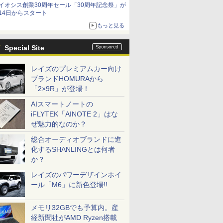
イオシス創業30周年セール「30周年記念祭」が
14日からスタート
もっと見る
Special Site
レイズのプレミアムカー向け
ブランドHOMURAから
「2×9R」が登場！
AIスマートノートの
iFLYTEK「AINOTE 2」はな
ぜ魅力的なのか？
総合オーディオブランドに進
化するSHANLINGとは何者
か？
レイズのパワーデザインホイ
ール「M6」に新色登場!!
メモリ32GBでも予算内。産
経新聞社がAMD Ryzen搭載