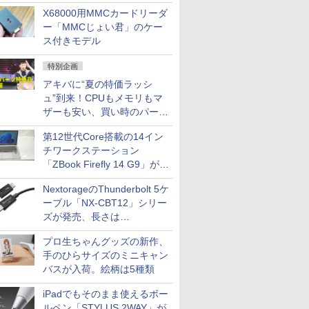
中古PCセール
X68000用MMCカードリーダ
ー「MMCじょい君」のケー
ス付きモデル
特別企画
アキバに“夏の特価ラッシ
ュ”到来！CPUもメモリもマ
ザーも安い、買い時のパーツ
は？【8月7日(金)22時配信】
第12世代Core搭載の14イン
チワークステーション
「ZBook Firefly 14 G9」が
79,800円！秋葉原で中古PC
NextorageのThunderbolt 5ケ
セール
ーブル「NX-CBT12」シリー
ズが発売、長さは
30cm/50cm/1mの3種類
プロ生ちゃんグッズの新作、
手のひらサイズのミニキャン
バスが入荷。絵柄は5種類
iPadでもそのまま使えるボー
ルペン「STYLUS 2WAY」が