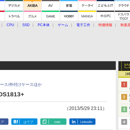
CPU
SSD
PC本体
ゲーム
電子工作
特価情報
秋葉
グルメ
イベント
価格動向
1
ケース/外付けケースほか
 DS1813+
（2013/5/29 23:11）
ェア
はてブ
note
LinkedIn