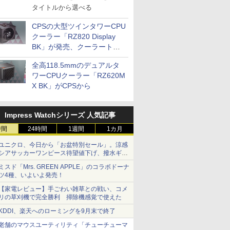
タイトルから選べる
CPSの大型ツインタワーCPU
クーラー「RZ820 Display
BK」が発売、クーラートッ
プに5インチ液晶搭載
全高118.5mmのデュアルタ
ワーCPUクーラー「RZ620M
X BK」がCPSから
Impress Watchシリーズ 人気記事
時間
24時間
1週間
1カ月
ユニクロ、今日から「お盆特別セール」。涼感
シアサッカーワンピース待望値下げ、撥水ギア
ショーツは1990円に
ミスド「Mrs. GREEN APPLE」のコラボドーナ
ツ4種、いよいよ発売！
【家電レビュー】手ごわい雑草との戦い、コメ
リの草刈機で完全勝利 掃除機感覚で使えた
KDDI、楽天へのローミングを9月末で終了
老舗のマウスユーティリティ「チューチューマ