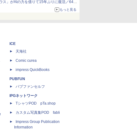
ウス」がAIの力を借りて15年ぶりに復活／64bit
化、Windows 10/11、「Chrome」も走り回
もっと見る
る。復活記念で2026年末まで500円
ICE
天海社
ス
Comic curea
impress QuickBooks
PUBFUN
パブファンセルフ
IPGネットワーク
TシャツPOD pTa.shop
カスタム写真集POD fabli
e
Impress Group Publication
Information