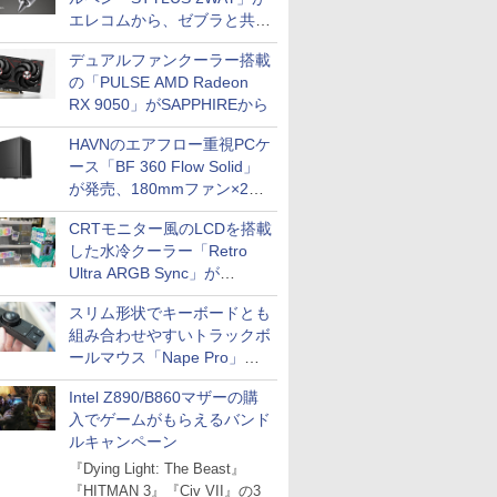
エレコムから、ゼブラと共同
開発
デュアルファンクーラー搭載
の「PULSE AMD Radeon
RX 9050」がSAPPHIREから
HAVNのエアフロー重視PCケ
ース「BF 360 Flow Solid」
が発売、180mmファン×2搭
載
CRTモニター風のLCDを搭載
した水冷クーラー「Retro
Ultra ARGB Sync」が
Thermaltakeから
スリム形状でキーボードとも
組み合わせやすいトラックボ
ールマウス「Nape Pro」が
Keychronから
Intel Z890/B860マザーの購
入でゲームがもらえるバンド
ルキャンペーン
『Dying Light: The Beast』
『HITMAN 3』『Civ VII』の3