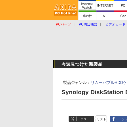
PCパーツ
PC周辺機器
ビデオカード
タブレット
おもしろグッズ
ショップ
今週見つけた新製品
製品ジャンル：
リムーバブルHDD
Synology DiskStation
ポスト
リスト
シ