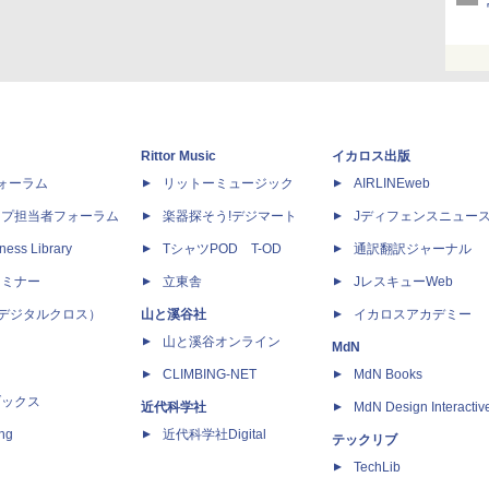
Rittor Music
イカロス出版
dフォーラム
リットーミュージック
AIRLINEweb
ップ担当者フォーラム
楽器探そう!デジマート
Jディフェンスニュー
ness Library
TシャツPOD T-OD
通訳翻訳ジャーナル
セミナー
立東舎
JレスキューWeb
 X（デジタルクロス）
山と溪谷社
イカロスアカデミー
山と溪谷オンライン
MdN
CLIMBING-NET
MdN Books
ブックス
近代科学社
MdN Design Interactiv
ing
近代科学社Digital
テックリブ
TechLib