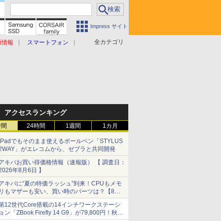
Impress サイト
全カテゴリ
原情報
スマートフォン
アクセスランキング
時間
24時間
1週間
1カ月
iPadでもそのまま使えるボールペン「STYLUS
2WAY」がエレコムから、ゼブラと共同開発
アキバお買い得価格情報（速報版） 【 調査日：
2026年8月6日 】
アキバに“夏の特価ラッシュ”到来！CPUもメモ
リもマザーも安い、買い時のパーツは？【8月7
日(金)22時配信】
第12世代Core搭載の14インチワークステーシ
ョン「ZBook Firefly 14 G9」が79,800円！秋葉
原で中古PCセール