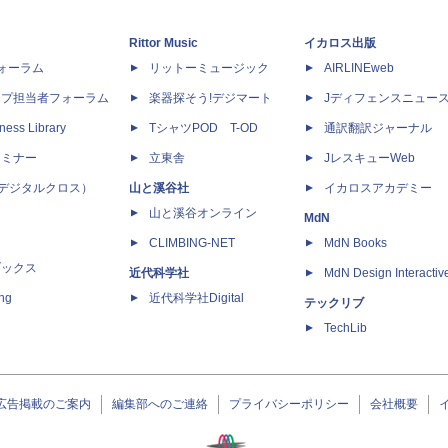
Rittor Music
イカロス出版
dフォーラム
リットーミュージック
AIRLINEweb
ップ担当者フォーラム
楽器探そう!デジマート
Jディフェンスニュー
ness Library
TシャツPOD T-OD
通訳翻訳ジャーナル
セミナー
立東舎
JレスキューWeb
 X（デジタルクロス）
山と溪谷社
イカロスアカデミー
山と溪谷オンライン
MdN
CLIMBING-NET
MdN Books
ブックス
近代科学社
MdN Design Interactiv
ing
近代科学社Digital
テックリブ
TechLib
広告掲載のご案内
編集部へのご連絡
プライバシーポリシー
会社概要