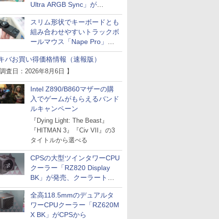
Ultra ARGB Sync」が
Thermaltakeから
スリム形状でキーボードとも
組み合わせやすいトラックボ
ールマウス「Nape Pro」が
Keychronから
キバお買い得価格情報（速報版）
 調査日：2026年8月6日 】
Intel Z890/B860マザーの購
入でゲームがもらえるバンド
ルキャンペーン
『Dying Light: The Beast』
『HITMAN 3』『Civ VII』の3
タイトルから選べる
CPSの大型ツインタワーCPU
クーラー「RZ820 Display
BK」が発売、クーラートッ
プに5インチ液晶搭載
全高118.5mmのデュアルタ
ワーCPUクーラー「RZ620M
X BK」がCPSから