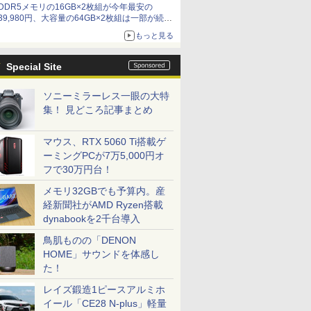
DDR5メモリの16GB×2枚組が今年最安の
39,980円、大容量の64GB×2枚組は一部が続騰
[8月前半のメモリ価格]
もっと見る
Special Site
ソニーミラーレス一眼の大特
集！ 見どころ記事まとめ
マウス、RTX 5060 Ti搭載ゲ
ーミングPCが7万5,000円オ
フで30万円台！
メモリ32GBでも予算内。産
経新聞社がAMD Ryzen搭載
dynabookを2千台導入
鳥肌ものの「DENON
HOME」サウンドを体感し
た！
レイズ鍛造1ピースアルミホ
イール「CE28 N-plus」軽量