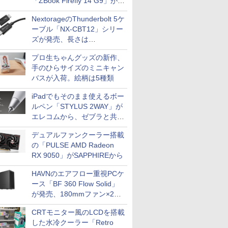
「ZBook Firefly 14 G9」が
79,800円！秋葉原で中古PC
NextorageのThunderbolt 5ケ
セール
ーブル「NX-CBT12」シリー
ズが発売、長さは
30cm/50cm/1mの3種類
プロ生ちゃんグッズの新作、
手のひらサイズのミニキャン
バスが入荷。絵柄は5種類
iPadでもそのまま使えるボー
ルペン「STYLUS 2WAY」が
エレコムから、ゼブラと共同
開発
デュアルファンクーラー搭載
の「PULSE AMD Radeon
RX 9050」がSAPPHIREから
HAVNのエアフロー重視PCケ
ース「BF 360 Flow Solid」
が発売、180mmファン×2搭
載
CRTモニター風のLCDを搭載
した水冷クーラー「Retro