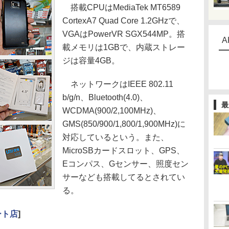
搭載CPUはMediaTek MT6589
CortexA7 Quad Core 1.2GHzで、
VGAはPowerVR SGX544MP。搭
A
載メモリは1GBで、内蔵ストレー
ジは容量4GB。
ネットワークはIEEE 802.11
b/g/n、Bluetooth(4.0)、
最
WCDMA(900/2,100MHz)、
GMS(850/900/1,800/1,900MHz)に
対応しているという。また、
MicroSBカードスロット、GPS、
Eコンパス、Gセンサー、照度セン
サーなども搭載してるとされてい
る。
ート店
]