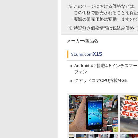
※
このページにおける価格などは
この価格で販売されることを保
実際の販売価格は変動しますの
※
特記無き価格情報は税込み価格（
メーカー/製品名
X1S
91umi.com
Android 4.2搭載4.5インチスマ
フォン
クアッドコアCPU搭載/4GB