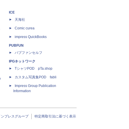
ICE
天海社
ス
Comic curea
impress QuickBooks
PUBFUN
パブファンセルフ
IPGネットワーク
TシャツPOD pTa.shop
カスタム写真集POD fabli
e
Impress Group Publication
Information
インプレスグループ
特定商取引法に基づく表示