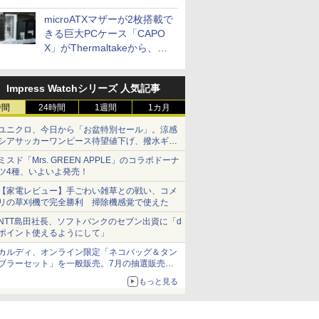
microATXマザーが2枚搭載で
きる巨大PCケース「CAPO
X」がThermaltakeから、カ
ラーは2色
Impress Watchシリーズ 人気記事
時間
24時間
1週間
1カ月
ユニクロ、今日から「お盆特別セール」。涼感
シアサッカーワンピース待望値下げ、撥水ギア
ショーツは1990円に
ミスド「Mrs. GREEN APPLE」のコラボドーナ
ツ4種、いよいよ発売！
【家電レビュー】手ごわい雑草との戦い、コメ
リの草刈機で完全勝利 掃除機感覚で使えた
NTT島田社長、ソフトバンクのセブン出資に「d
ポイント使えるようにして」
カルディ、オンライン限定「ネコバッグ＆タン
ブラーセット」を一般販売。7月の抽選販売の
当選無効分
もっと見る