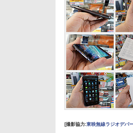
[撮影協力:
東映無線ラジオデパ