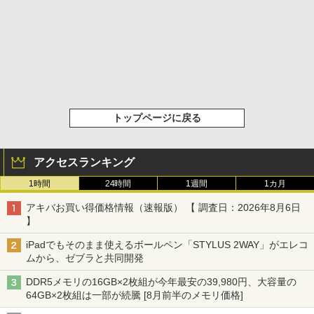
トップページに戻る
アクセスランキング
1時間
24時間
1週間
1カ月
アキバお買い得価格情報（速報版） 【 調査日：2026年8月6日
】
iPadでもそのまま使えるボールペン「STYLUS 2WAY」がエレコ
ムから、ゼブラと共同開発
DDR5メモリの16GB×2枚組が今年最安の39,980円、大容量の
64GB×2枚組は一部が続騰 [8月前半のメモリ価格]