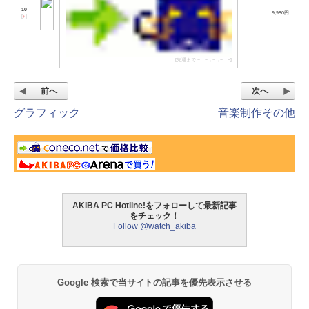
10
9,980円
[
↑
]
[先週まで:−→−→−→−→−]
前へ
次へ
グラフィック
音楽制作その他
AKIBA PC Hotline!をフォローして最新記事
をチェック！
Follow @watch_akiba
Google 検索で当サイトの記事を優先表示させる