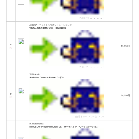
[先週まで:−→−→−→−→−]
AHS/アーティストハウスソリューションズ
VOCALOID2 猫村いろは 初回限定版
8
11,096円
[
↑
]
[先週まで:−→−→−→−→−]
XLN Audio
Addictive Drums + Retro バンドル
9
24,799円
[
↑
]
[先週まで:−→−→14位→−→−]
IK Multimedia
MIROSLAV PHILHARMONIK CE オーケストラ・ワークステーション