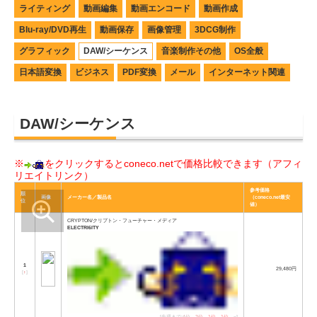
ライティング
動画編集
動画エンコード
動画作成
Blu-ray/DVD再生
動画保存
画像管理
3DCG制作
グラフィック
DAW/シーケンス
音楽制作その他
OS全般
日本語変換
ビジネス
PDF変換
メール
インターネット関連
DAW/シーケンス
※
をクリックするとconeco.netで価格比較できます（アフィ
リエイトリンク）
参考価格
順
画像
メーカー名／製品名
（coneco.net最安
位
値）
CRYPTON/クリプトン・フューチャー・メディア
ELECTRI6ITY
1
29,480円
[
↑
]
[先週まで:
4位
→
2位
→
1位
→
1位
→−]