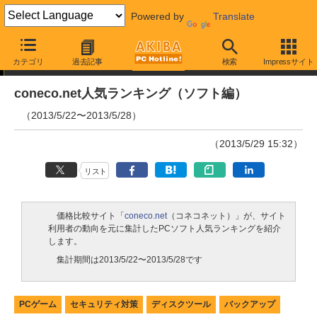
Powered by
Translate
ランキング
カテゴリ
過去記事
検索
Impressサイト
coneco.net人気ランキング（ソフト編）
（2013/5/22〜2013/5/28）
（2013/5/29 15:32）
リスト
価格比較サイト「
coneco.net
（コネコネット）」が、サイト
利用者の動向を元に集計したPCソフト人気ランキングを紹介
します。
集計期間は2013/5/22〜2013/5/28です
PCゲーム
セキュリティ対策
ディスクツール
バックアップ