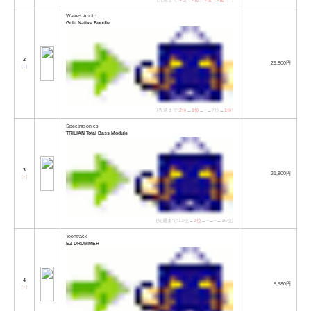
Waves Audio
Gold Native Bundle
2
29,800円
[
↓
]
[先週まで:
2位
→
1位
→−→7位→
1位
]
Spectrasonics
TRILIAN Total Bass Module
3
21,800円
[
↑
]
[先週まで:13位→
3位
→−→−→16位]
Toontrack
EZ DRUMMER
4
5,980円
[
↑
]