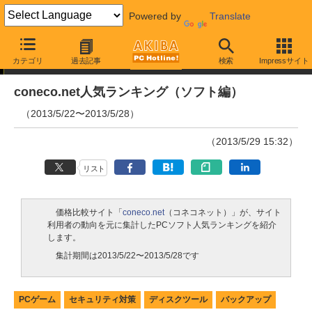
Powered by
Translate
ランキング
カテゴリ
過去記事
検索
Impressサイト
coneco.net人気ランキング（ソフト編）
（2013/5/22〜2013/5/28）
（2013/5/29 15:32）
リスト
価格比較サイト「
coneco.net
（コネコネット）」が、サイト
利用者の動向を元に集計したPCソフト人気ランキングを紹介
します。
集計期間は2013/5/22〜2013/5/28です
PCゲーム
セキュリティ対策
ディスクツール
バックアップ