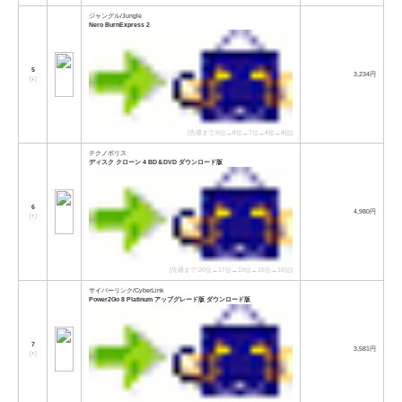
ジャングル/Jungle
Nero BurnExpress 2
5
3,234円
[
↓
]
[先週まで:6位→8位→7位→
4位
→
4位
]
テクノポリス
ディスク クローン 4 BD＆DVD ダウンロード版
6
4,980円
[
↑
]
[先週まで:20位→17位→19位→15位→18位]
サイバーリンク/CyberLink
Power2Go 8 Platinum アップグレード版 ダウンロード版
7
3,581円
[
↑
]