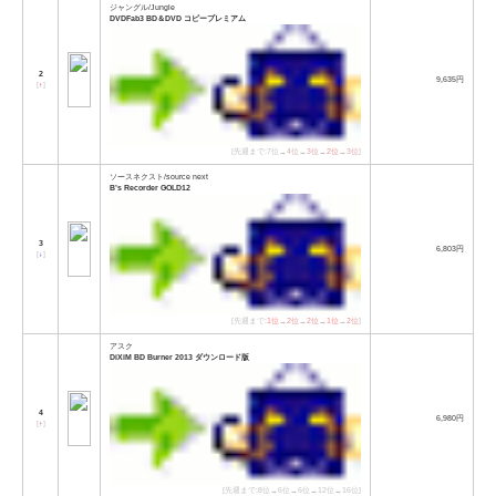
ジャングル/Jungle
DVDFab3 BD＆DVD コピープレミアム
2
9,635円
[
↑
]
[先週まで:7位→
4位
→
3位
→
2位
→
3位
]
ソースネクスト/source next
B’s Recorder GOLD12
3
6,803円
[
↓
]
[先週まで:
1位
→
2位
→
2位
→
1位
→
2位
]
アスク
DiXiM BD Burner 2013 ダウンロード版
4
6,980円
[
↑
]
[先週まで:8位→6位→6位→12位→16位]