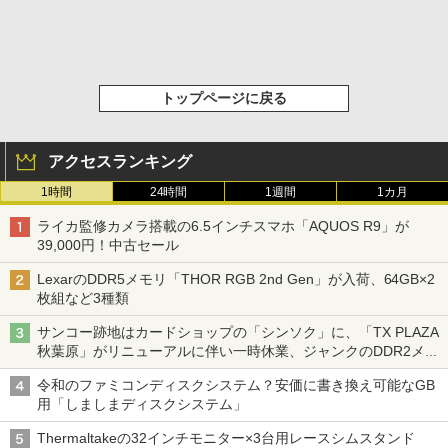
トップページに戻る
アクセスランキング
1時間
24時間
1週間
1カ月
ライカ監修カメラ搭載の6.5インチスマホ「AQUOS R9」が
39,000円！中古セール
LexarのDDR5メモリ「THOR RGB 2nd Gen」が入荷、64GB×2
枚組など3種類
サンコー跡地はカードショップの「シンソク」に、「TX PLAZA
秋葉原」がリニューアルに伴い一時休業、ジャンクのDDR2メモ
リが100円で販売など～ 最近の秋葉原 ～
令和のファミコンディスクシステム？安価に書き換え可能なGB
用「しましまディスクシステム」
Thermaltakeの32インチモニター×3台用レースシムスタンド