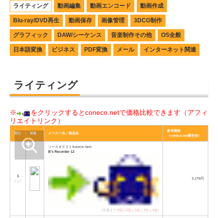
ライティング
動画編集
動画エンコード
動画作成
Blu-ray/DVD再生
動画保存
画像管理
3DCG制作
グラフィック
DAW/シーケンス
音楽制作その他
OS全般
日本語変換
ビジネス
PDF変換
メール
インターネット関連
ライティング
※
をクリックするとconeco.netで価格比較できます（アフィ
リエイトリンク）
参考価格
順位
画像
メーカー名／製品名
（coneco.net最安値）
ソースネクスト/source next
B’s Recorder 12
1
3,176円
[
→
]
[先週まで:
2位
→
1位
→
1位
→
3位
→
1位
]