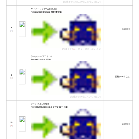
[先週まで:12位→10位→10位→5位→−]
サイバーリンク/CyberLink
Power2Go8 Deluxe 特別優待版
8
3,700円
[
↓
]
[先週まで:
3位
→11位→11位→6位→6位]
ラネクシー(プロトン)
Roxio Creator 2010
9
価格データなし
[
↑
]
[先週まで:16位→−→−→9位→−]
ジャングル/Jungle
Nero BurnExpress 2 ダウンロード版
10
2,600円
[
↑
]