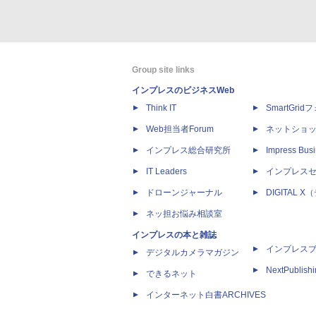
Group site links
インプレスのビジネスWeb
Think IT
SmartGri
Web担当者Forum
ネットショ
インプレス総合研究所
Impress Busi
IT Leaders
インプレス
ドローンジャーナル
DIGITAL
ネッ担お悩み相談室
インプレスの本と雑誌
インプレス
デジタルカメラマガジン
NextPublish
できるネット
インターネット白書ARCHIVES