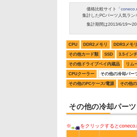
価格比較サイト「
coneco.
集計したPCパーツ人気ラン
集計期間は2013/6/19〜201
CPU
DDR2メモリ
DDR3メモ
その他カード類
SSD
3.5イン
その他ドライブベイ内蔵品
リム
CPUクーラー
その他の冷却パー
その他のPCケース/電源
その他の
その他の冷却パーツ
※
をクリックするとconec