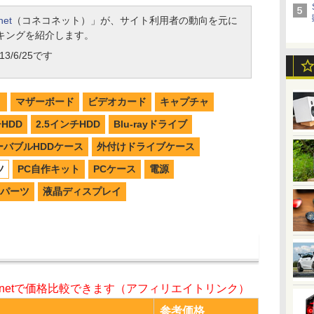
net
（コネコネット）」が、サイト利用者の動向を元に
キングを紹介します。
3/6/25です
リ
マザーボード
ビデオカード
キャプチャ
チHDD
2.5インチHDD
Blu-rayドライブ
ーバブルHDDケース
外付けドライブケース
ツ
PC自作キット
PCケース
電源
パーツ
液晶ディスプレイ
o.netで価格比較できます（アフィリエイトリンク）
参考価格