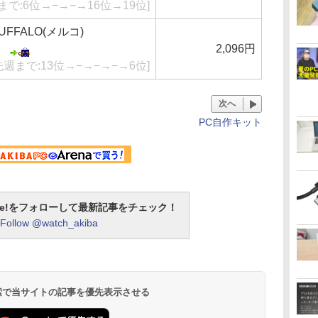
まで:6位→−→−→16位→19位]
FFALO(メルコ)
2,096円
先週まで:13位→−→−→−→6位]
次へ
PC自作キット
otline!をフォローして最新記事をチェック！
Follow @watch_akiba
 検索で当サイトの記事を優先表示させる