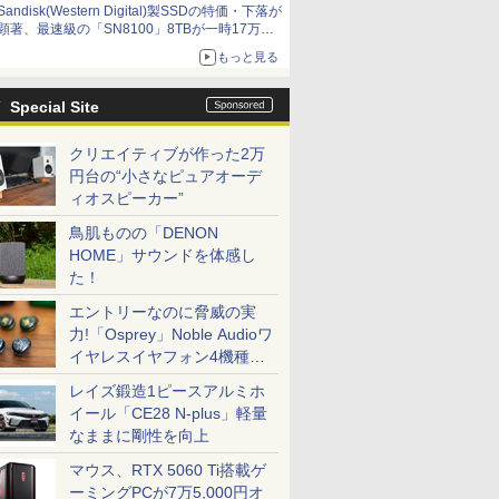
Sandisk(Western Digital)製SSDの特価・下落が
顕著、最速級の「SN8100」8TBが一時17万円
割れ [8月前半のSSD価格]
もっと見る
Special Site
クリエイティブが作った2万
円台の“小さなピュアオーデ
ィオスピーカー”
鳥肌ものの「DENON
HOME」サウンドを体感し
た！
エントリーなのに脅威の実
力!「Osprey」Noble Audioワ
イヤレスイヤフォン4機種を
一気に聴く
レイズ鍛造1ピースアルミホ
イール「CE28 N-plus」軽量
なままに剛性を向上
マウス、RTX 5060 Ti搭載ゲ
ーミングPCが7万5,000円オ