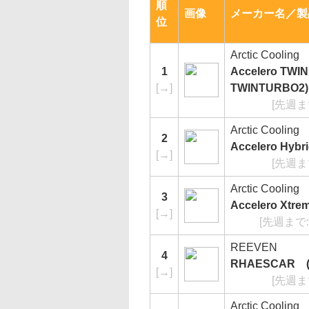
順
画像
メーカー名／製
位
Arctic Cooling
1
Accelero TWIN
[
→
]
TWINTURBO2)
[先週ま
Arctic Cooling
2
Accelero Hybr
[
→
]
[先週ま
Arctic Cooling
3
Accelero Xtre
[
→
]
[先週まで
REEVEN
4
RHAESCAR (
[
→
]
[先週ま
Arctic Cooling