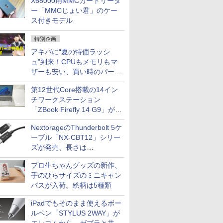
X68000用MMCカードリーダ
ー「MMCじょい君」のケー
ス付きモデル
特別企画
アキバに“夏の特価ラッシ
ュ”到来！CPUもメモリもマ
ザーも安い、買い時のパーツ
は？【8月7日(金)22時配信】
第12世代Core搭載の14イン
チワークステーション
「ZBook Firefly 14 G9」が
79,800円！秋葉原で中古PC
NextorageのThunderbolt 5ケ
セール
ーブル「NX-CBT12」シリー
ズが発売、長さは
30cm/50cm/1mの3種類
プロ生ちゃんグッズの新作、
手のひらサイズのミニキャン
バスが入荷。絵柄は5種類
iPadでもそのまま使えるボー
ルペン「STYLUS 2WAY」が