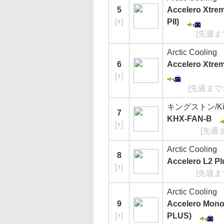
5
Accelero Xtre
[
↑
]
PII)
[先週ま
Arctic Cooling
6
Accelero Xtrem
[
↑
]
[先週まで:
キングストン/Kin
7
KHX-FAN-B
[
↑
]
[先週
Arctic Cooling
8
Accelero L2 P
[
↑
]
[先週ま
Arctic Cooling
9
Accelero Mon
[
↑
]
PLUS)