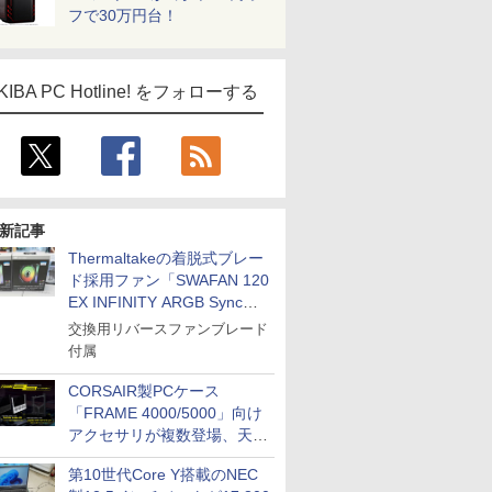
フで30万円台！
KIBA PC Hotline! をフォローする
新記事
Thermaltakeの着脱式ブレー
ド採用ファン「SWAFAN 120
EX INFINITY ARGB Sync」
に単品パッケージ
交換用リバースファンブレード
付属
CORSAIR製PCケース
「FRAME 4000/5000」向け
アクセサリが複数登場、天然
木製パネルや背面コネクタ対
第10世代Core Y搭載のNEC
応トレイなど