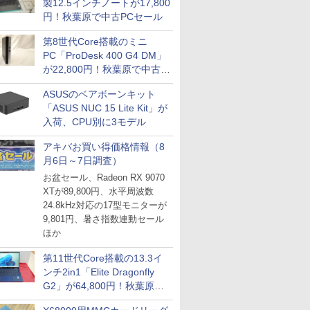
製12.5インチノートが17,800
円！秋葉原で中古PCセール
第8世代Core搭載のミニ
PC「ProDesk 400 G4 DM」
が22,800円！秋葉原で中古
PCセール
ASUSのベアボーンキット
「ASUS NUC 15 Lite Kit」が
入荷、CPU別に3モデル
アキバお買い得価格情報（8
月6日～7日調査）
お盆セール、Radeon RX 9070
XTが89,800円、水平周波数
24.8kHz対応の17型モニターが
9,801円、暑さ指数連動セール
ほか
第11世代Core搭載の13.3イ
ンチ2in1「Elite Dragonfly
G2」が64,800円！秋葉原で
中古PCセール