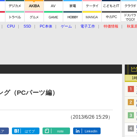
CPU
SSD
PC本体
ゲーム
電子工作
特価情報
秋葉
グルメ
イベント
価格動向
1
ンキング（PCパーツ編）
（2013/6/26 15:29）
ェア
はてブ
note
LinkedIn