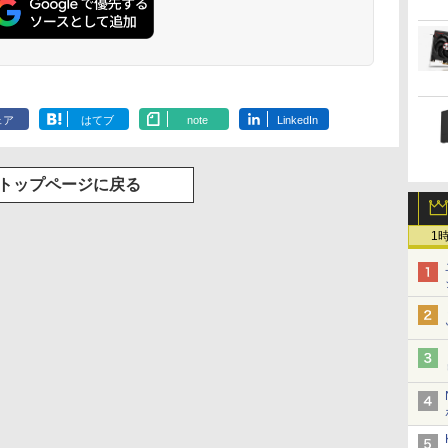
ェア
はてブ
note
LinkedIn
トップページに戻る
1