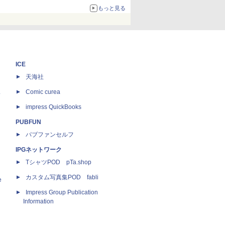
もっと見る
ICE
天海社
ス
Comic curea
impress QuickBooks
PUBFUN
パブファンセルフ
IPGネットワーク
TシャツPOD pTa.shop
カスタム写真集POD fabli
e
Impress Group Publication
Information