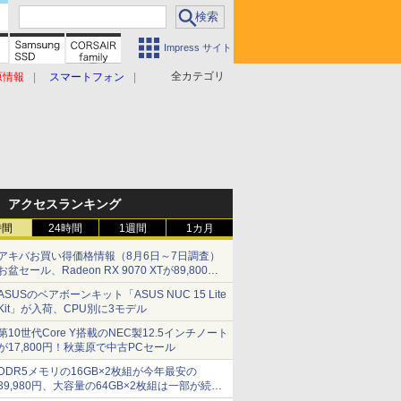
Impress サイト
全カテゴリ
原情報
スマートフォン
アクセスランキング
時間
24時間
1週間
1カ月
アキバお買い得価格情報（8月6日～7日調査）
お盆セール、Radeon RX 9070 XTが89,800
円、水平周波数24.8kHz対応の17型モニターが
ASUSのベアボーンキット「ASUS NUC 15 Lite
9,801円、暑さ指数連動セール ほか
Kit」が入荷、CPU別に3モデル
第10世代Core Y搭載のNEC製12.5インチノート
が17,800円！秋葉原で中古PCセール
DDR5メモリの16GB×2枚組が今年最安の
39,980円、大容量の64GB×2枚組は一部が続騰
[8月前半のメモリ価格]