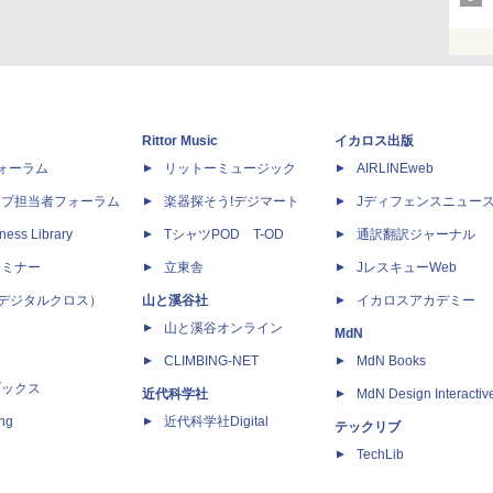
Rittor Music
イカロス出版
dフォーラム
リットーミュージック
AIRLINEweb
ップ担当者フォーラム
楽器探そう!デジマート
Jディフェンスニュー
ness Library
TシャツPOD T-OD
通訳翻訳ジャーナル
セミナー
立東舎
JレスキューWeb
 X（デジタルクロス）
山と溪谷社
イカロスアカデミー
山と溪谷オンライン
MdN
CLIMBING-NET
MdN Books
ブックス
近代科学社
MdN Design Interactiv
ing
近代科学社Digital
テックリブ
TechLib