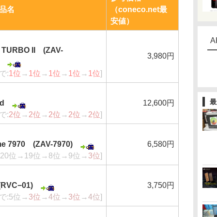
品名
（coneco.net最
安値）
A
 TURBO II (ZAV-
3,980円
で:
1位
→
1位
→
1位
→
1位
→
1位
]
最
id
12,600円
で:
2位
→
2位
→
2位
→
2位
→
2位
]
me 7970 (ZAV-7970)
6,580円
:20位→19位→8位→9位→
3位
]
RVC−01)
3,750円
で:5位→
3位
→
4位
→
3位
→
4位
]