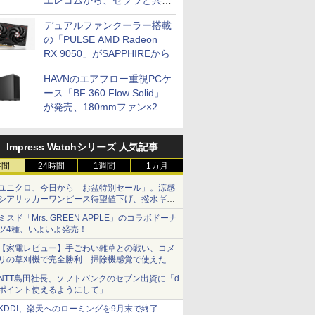
エレコムから、ゼブラと共同
開発
デュアルファンクーラー搭載
の「PULSE AMD Radeon
RX 9050」がSAPPHIREから
HAVNのエアフロー重視PCケ
ース「BF 360 Flow Solid」
が発売、180mmファン×2搭
載
Impress Watchシリーズ 人気記事
時間
24時間
1週間
1カ月
ユニクロ、今日から「お盆特別セール」。涼感
シアサッカーワンピース待望値下げ、撥水ギア
ショーツは1990円に
ミスド「Mrs. GREEN APPLE」のコラボドーナ
ツ4種、いよいよ発売！
【家電レビュー】手ごわい雑草との戦い、コメ
リの草刈機で完全勝利 掃除機感覚で使えた
NTT島田社長、ソフトバンクのセブン出資に「d
ポイント使えるようにして」
KDDI、楽天へのローミングを9月末で終了