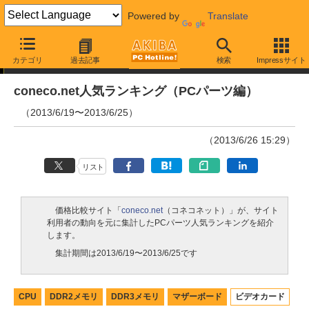
Powered by
Translate
ランキング
カテゴリ
過去記事
検索
Impressサイト
coneco.net人気ランキング（PCパーツ編）
（2013/6/19〜2013/6/25）
（2013/6/26 15:29）
リスト
価格比較サイト「
coneco.net
（コネコネット）」が、サイト
利用者の動向を元に集計したPCパーツ人気ランキングを紹介
します。
集計期間は2013/6/19〜2013/6/25です
CPU
DDR2メモリ
DDR3メモリ
マザーボード
ビデオカード