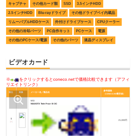
キャプチャ
その他カード類
SSD
3.5インチHDD
2.5インチHDD
Blu-rayドライブ
その他ドライブベイ内蔵品
リムーバブルHDDケース
外付けドライブケース
CPUクーラー
その他の冷却パーツ
PC自作キット
PCケース
電源
その他のPCケース/電源
その他のパーツ
液晶ディスプレイ
ビデオカード
※
をクリックするとconeco.netで価格比較できます（アフィ
リエイトリンク）
参考価格
順位
画像
メーカー名／製品名
（coneco.net最安値）
MSI
N660GTX Twin Frozr III OC
1
21,000円
[
↑
]