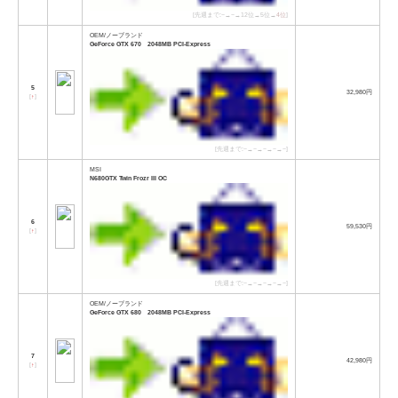
[先週まで:−→−→12位→5位→
4位
]
OEM/ノーブランド
GeForce GTX 670 2048MB PCI-Express
5
32,980円
[
↑
]
[先週まで:−→−→−→−→−]
MSI
N680GTX Twin Frozr III OC
6
59,530円
[
↑
]
[先週まで:−→−→−→−→−]
OEM/ノーブランド
GeForce GTX 680 2048MB PCI-Express
7
42,980円
[
↑
]