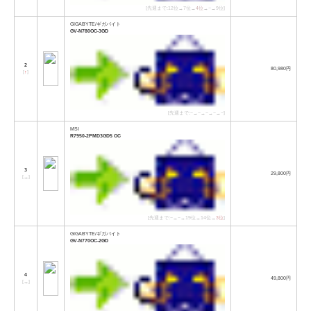
[先週まで:12位→7位→
4位
→−→9位]
GIGABYTE/ギガバイト
GV-N780OC-3GD
2
80,980円
[
↑
]
[先週まで:−→−→−→−→−]
MSI
R7950-2PMD3GD5 OC
3
29,800円
[
→
]
[先週まで:−→−→19位→14位→
3位
]
GIGABYTE/ギガバイト
GV-N770OC-2GD
4
49,800円
[
→
]