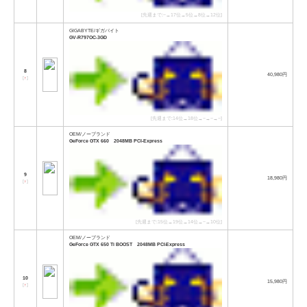
[先週まで:−→17位→5位→8位→12位]
GIGABYTE/ギガバイト
GV-R797OC-3GD
8
40,980円
[
↑
]
[先週まで:14位→18位→−→−→−]
OEM/ノーブランド
GeForce GTX 660 2048MB PCI-Express
9
18,980円
[
↑
]
[先週まで:15位→19位→14位→−→10位]
OEM/ノーブランド
GeForce GTX 650 Ti BOOST 2048MB PCI-Express
10
15,980円
[
↑
]