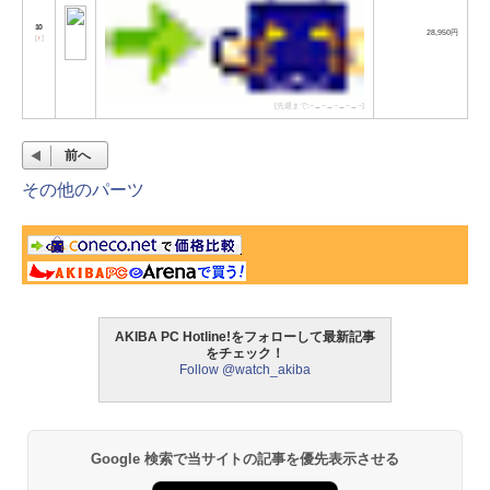
10
28,950円
[
↑
]
[先週まで:−→−→−→−→−]
前へ
その他のパーツ
AKIBA PC Hotline!をフォローして最新記事
をチェック！
Follow @watch_akiba
Google 検索で当サイトの記事を優先表示させる