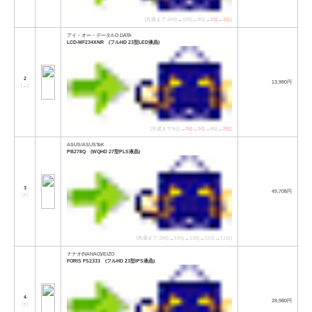
[先週まで:16位→10位→8位→
1位
→
1位
]
アイ・オー・データ/I-O DATA
LCD-MF234XNR (フルHD 23型LED液晶)
2
13,980円
[
→
]
[先週まで:6位→
2位
→
3位
→
4位
→
2位
]
ASUS/ASUSTeK
PB278Q (WQHD 27型PLS液晶)
3
49,708円
[
↑
]
[先週まで:19位→19位→13位→11位→11位]
ナナオ(NANAO)/EIZO
FORIS FS2333 (フルHD 23型IPS液晶)
4
28,980円
[
↑
]