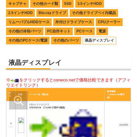
キャプチャ
その他カード類
SSD
3.5インチHDD
2.5インチHDD
Blu-rayドライブ
その他ドライブベイ内蔵品
リムーバブルHDDケース
外付けドライブケース
CPUクーラー
その他の冷却パーツ
PC自作キット
PCケース
電源
その他のPCケース/電源
その他のパーツ
液晶ディスプレイ
液晶ディスプレイ
※
をクリックするとconeco.netで価格比較できます（アフィ
リエイトリンク）
参考価格
順
画像
メーカー名／製品名
（coneco.net最安
位
値）
LGエレクトロニクス
27EA33V-B (フルHD 27型IPS液晶)
1
20,979円
[
→
]