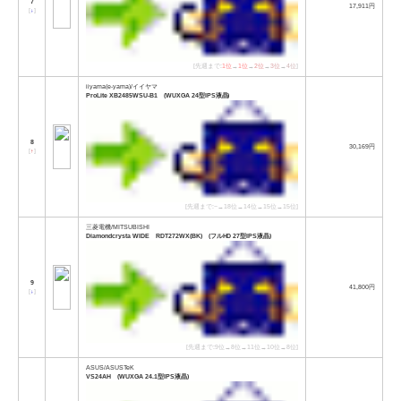
7
17,911円
[
↓
]
[先週まで:
1位
→
1位
→
2位
→
3位
→
4位
]
iiyama(e-yama)/イイヤマ
ProLite XB2485WSU-B1 (WUXGA 24型IPS液晶)
8
30,169円
[
↑
]
[先週まで:−→18位→14位→15位→15位]
三菱電機/MITSUBISHI
Diamondcrysta WIDE RDT272WX(BK) (フルHD 27型IPS液晶)
9
41,800円
[
↓
]
[先週まで:9位→8位→11位→10位→8位]
ASUS/ASUSTeK
VS24AH (WUXGA 24.1型IPS液晶)