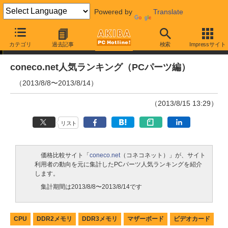
Powered by
Translate
ランキング
カテゴリ
過去記事
検索
Impressサイト
coneco.net人気ランキング（PCパーツ編）
（2013/8/8〜2013/8/14）
（2013/8/15 13:29）
リスト
価格比較サイト「
coneco.net
（コネコネット）」が、サイト
利用者の動向を元に集計したPCパーツ人気ランキングを紹介
します。
集計期間は2013/8/8〜2013/8/14です
CPU
DDR2メモリ
DDR3メモリ
マザーボード
ビデオカード