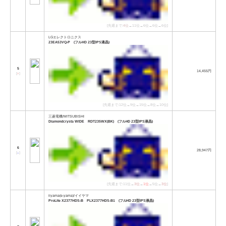
[先週まで:
4位
→11位→6位→6位→6位]
LGエレクトロニクス
23EA53VQ-P (フルHD 23型IPS液晶)
5
14,455円
[
↑
]
[先週まで:12位→9位→15位→8位→10位]
三菱電機/MITSUBISHI
Diamondcrysta WIDE RDT235WX(BK) (フルHD 23型IPS液晶)
6
28,947円
[
↓
]
[先週まで:11位→
3位
→
1位
→5位→
3位
]
iiyama(e-yama)/イイヤマ
ProLite X2377HDS-B PLX2377HDS-B1 (フルHD 23型IPS液晶)