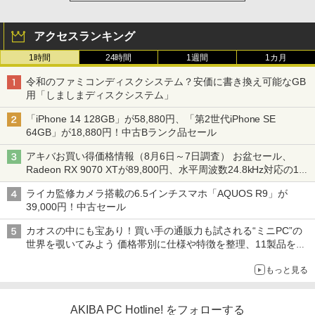
アクセスランキング
1時間
24時間
1週間
1カ月
令和のファミコンディスクシステム？安価に書き換え可能なGB
用「しましまディスクシステム」
「iPhone 14 128GB」が58,880円、「第2世代iPhone SE
64GB」が18,880円！中古Bランク品セール
アキバお買い得価格情報（8月6日～7日調査） お盆セール、
Radeon RX 9070 XTが89,800円、水平周波数24.8kHz対応の17
型モニターが9,801円、暑さ指数連動セール ほか
ライカ監修カメラ搭載の6.5インチスマホ「AQUOS R9」が
39,000円！中古セール
カオスの中にも宝あり！買い手の通販力も試される“ミニPC”の
世界を覗いてみよう 価格帯別に仕様や特徴を整理、11製品をピ
ックアップ text by 石川 ひさよし
もっと見る
AKIBA PC Hotline! をフォローする