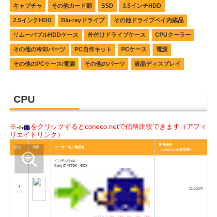
キャプチャ
その他カード類
SSD
3.5インチHDD
2.5インチHDD
Blu-rayドライブ
その他ドライブベイ内蔵品
リムーバブルHDDケース
外付けドライブケース
CPUクーラー
その他の冷却パーツ
PC自作キット
PCケース
電源
その他のPCケース/電源
その他のパーツ
液晶ディスプレイ
CPU
※
をクリックするとconeco.netで価格比較できます（アフィ
リエイトリンク）
参考価格
順位
画像
メーカー名／製品名
（coneco.net最安値）
インテル/Intel
Core i7-4770K BOX
1
32,200円
[
→
]
[先週まで:
2位
→
1位
→
1位
→
1位
→
1位
]