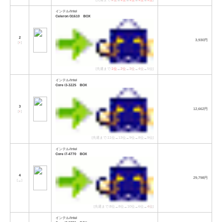
インテル/Intel
Celeron G1610 BOX
2
3,930円
[
↑
]
[先週まで:
1位
→
2位
→
3位
→
4位
→5位]
インテル/Intel
Core i3-3225 BOX
3
12,662円
[
↑
]
[先週まで:11位→13位→9位→8位→9位]
インテル/Intel
Core i7-4770 BOX
4
29,798円
[
→
]
[先週まで:8位→8位→10位→6位→
4位
]
インテル/Intel