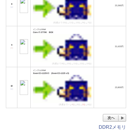
8
23,365円
[
↓
]
[先週まで:15位→11位→12位→9位→7位]
インテル/Intel
Core i7-3770K BOX
9
31,633円
[
↑
]
[先週まで:9位→10位→11位→12位→10位]
インテル/Intel
Xeon E3-1225V3 (Xeon E3-1225 v3)
10
23,800円
[
↓
]
[先週まで:−→
4位
→5位→
2位
→6位]
次へ
DDR2メモリ