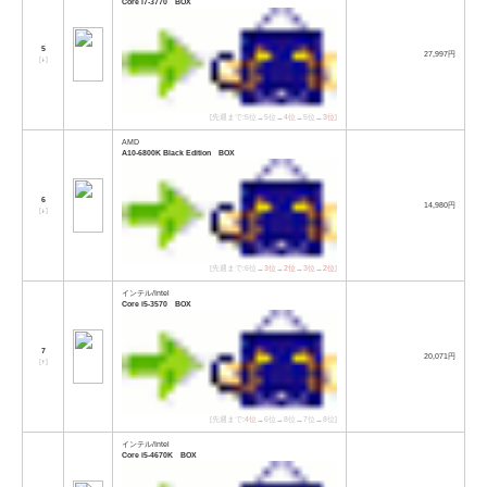
Core i7-3770 BOX
5
27,997円
[
↓
]
[先週まで:5位→5位→
4位
→5位→
3位
]
AMD
A10-6800K Black Edition BOX
6
14,980円
[
↓
]
[先週まで:6位→
3位
→
2位
→
3位
→
2位
]
インテル/Intel
Core i5-3570 BOX
7
20,071円
[
↑
]
[先週まで:
4位
→6位→8位→7位→8位]
インテル/Intel
Core i5-4670K BOX