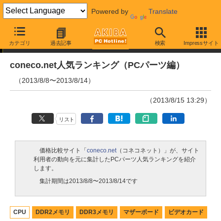
Powered by
Translate
ランキング
カテゴリ
過去記事
検索
Impressサイト
coneco.net人気ランキング（PCパーツ編）
（2013/8/8〜2013/8/14）
（2013/8/15 13:29）
リスト
価格比較サイト「
coneco.net
（コネコネット）」が、サイト
利用者の動向を元に集計したPCパーツ人気ランキングを紹介
します。
集計期間は2013/8/8〜2013/8/14です
CPU
DDR2メモリ
DDR3メモリ
マザーボード
ビデオカード