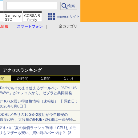
Impress サイト
全カテゴリ
原情報
スマートフォン
アクセスランキング
時間
24時間
1週間
1カ月
iPadでもそのまま使えるボールペン「STYLUS
2WAY」がエレコムから、ゼブラと共同開発
アキバお買い得価格情報（速報版） 【 調査日：
2026年8月6日 】
DDR5メモリの16GB×2枚組が今年最安の
39,980円、大容量の64GB×2枚組は一部が続騰
[8月前半のメモリ価格]
アキバに“夏の特価ラッシュ”到来！CPUもメモ
リもマザーも安い、買い時のパーツは？【8月7
日(金)22時配信】