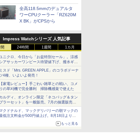
プに5インチ液晶搭載
全高118.5mmのデュアルタ
ワーCPUクーラー「RZ620M
X BK」がCPSから
Impress Watchシリーズ 人気記事
時間
24時間
1週間
1カ月
ユニクロ、今日から「お盆特別セール」。涼感
シアサッカーワンピース待望値下げ、撥水ギア
ショーツは1990円に
ミスド「Mrs. GREEN APPLE」のコラボドーナ
ツ4種、いよいよ発売！
【家電レビュー】手ごわい雑草との戦い、コメ
リの草刈機で完全勝利 掃除機感覚で使えた
カルディ、オンライン限定「ネコバッグ＆タン
ブラーセット」を一般販売。7月の抽選販売の
当選無効分
マクドナルド、マックデリバリーの朝マックの
最低注文料金が500円値上げ。8月18日より
1,500円から受付
もっと見る