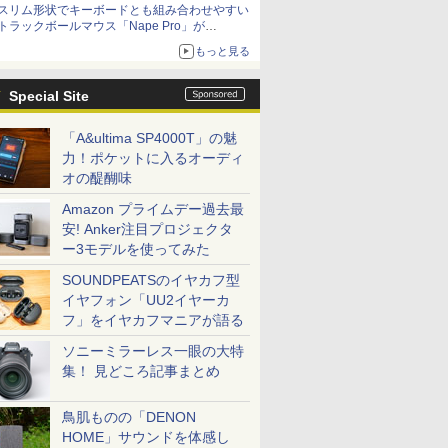
スリム形状でキーボードとも組み合わせやすい
トラックボールマウス「Nape Pro」が
Keychronから
もっと見る
Special Site
「A&ultima SP4000T」の魅
力！ポケットに入るオーディ
オの醍醐味
Amazon プライムデー過去最
安! Anker注目プロジェクタ
ー3モデルを使ってみた
SOUNDPEATSのイヤカフ型
イヤフォン「UU2イヤーカ
フ」をイヤカフマニアが語る
ソニーミラーレス一眼の大特
集！ 見どころ記事まとめ
鳥肌ものの「DENON
HOME」サウンドを体感し