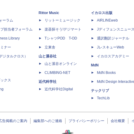
Rittor Music
イカロス出版
dフォーラム
リットーミュージック
AIRLINEweb
ップ担当者フォーラム
楽器探そう!デジマート
Jディフェンスニュー
ness Library
TシャツPOD T-OD
通訳翻訳ジャーナル
セミナー
立東舎
JレスキューWeb
 X（デジタルクロス）
山と溪谷社
イカロスアカデミー
山と溪谷オンライン
MdN
CLIMBING-NET
MdN Books
ブックス
近代科学社
MdN Design Interactiv
ing
近代科学社Digital
テックリブ
TechLib
広告掲載のご案内
編集部へのご連絡
プライバシーポリシー
会社概要