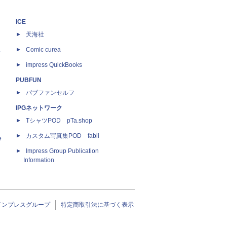
ICE
天海社
ス
Comic curea
impress QuickBooks
PUBFUN
パブファンセルフ
IPGネットワーク
TシャツPOD pTa.shop
カスタム写真集POD fabli
e
Impress Group Publication
Information
インプレスグループ
特定商取引法に基づく表示