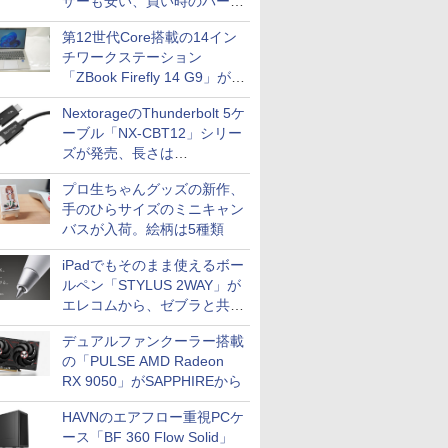
ザーも安い、買い時のパーツ
は？【8月7日(金)22時配信】
第12世代Core搭載の14イン
チワークステーション
「ZBook Firefly 14 G9」が
79,800円！秋葉原で中古PC
NextorageのThunderbolt 5ケ
セール
ーブル「NX-CBT12」シリー
ズが発売、長さは
30cm/50cm/1mの3種類
プロ生ちゃんグッズの新作、
手のひらサイズのミニキャン
バスが入荷。絵柄は5種類
iPadでもそのまま使えるボー
ルペン「STYLUS 2WAY」が
エレコムから、ゼブラと共同
開発
デュアルファンクーラー搭載
の「PULSE AMD Radeon
RX 9050」がSAPPHIREから
HAVNのエアフロー重視PCケ
ース「BF 360 Flow Solid」