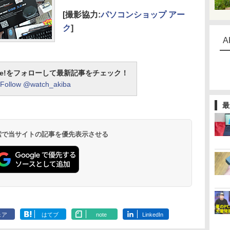
[撮影協力:
パソコンショップ アー
ク
]
A
otline!をフォローして最新記事をチェック！
Follow @watch_akiba
最
 検索で当サイトの記事を優先表示させる
ェア
はてブ
note
LinkedIn