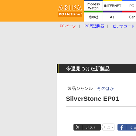
PCパーツ
PC周辺機器
ビデオカード
タブレット
おもしろグッズ
ショップ
今週見つけた新製品
製品ジャンル：
そのほか
SilverStone EP01
ポスト
リスト
シ