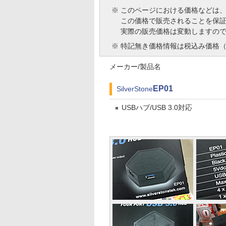
※
このページにおける価格などは
この価格で販売されることを保
実際の販売価格は変動しますの
※
特記無き価格情報は税込み価格（
メーカー/製品名
EP01
SilverStone
USBハブ/USB 3.0対応