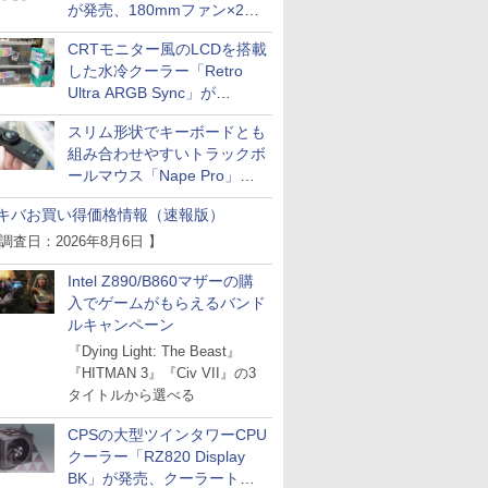
が発売、180mmファン×2搭
載
CRTモニター風のLCDを搭載
した水冷クーラー「Retro
Ultra ARGB Sync」が
Thermaltakeから
スリム形状でキーボードとも
組み合わせやすいトラックボ
ールマウス「Nape Pro」が
Keychronから
キバお買い得価格情報（速報版）
 調査日：2026年8月6日 】
Intel Z890/B860マザーの購
入でゲームがもらえるバンド
ルキャンペーン
『Dying Light: The Beast』
『HITMAN 3』『Civ VII』の3
タイトルから選べる
CPSの大型ツインタワーCPU
クーラー「RZ820 Display
BK」が発売、クーラートッ