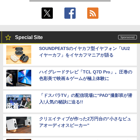
Special Site
SOUNDPEATSのイヤカフ型イヤフォン「UU2
イヤーカフ」をイヤカフマニアが語る
ハイグレードテレビ「TCL Q7D Pro」。圧巻の
色彩美で映画＆ゲームが極上体験に
「ドスパラTV」の配信現場に“PAD”撮影班が潜
入!人気の秘訣に迫る!!
クリエイティブが作った2万円台の“小さなピュ
アオーディオスピーカー”