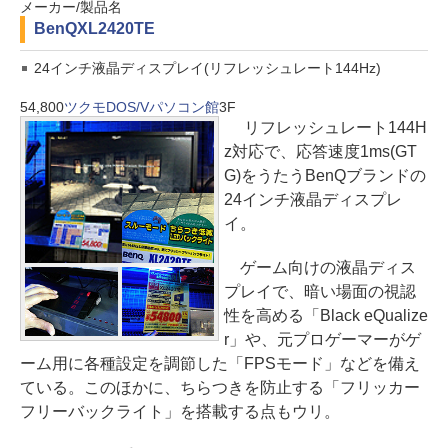
メーカー/製品名
BenQ
XL2420TE
24インチ液晶ディスプレイ(リフレッシュレート144Hz)
54,800
ツクモDOS/Vパソコン館
3F
リフレッシュレート144H
z対応で、応答速度1ms(GT
G)をうたうBenQブランドの
24インチ液晶ディスプレ
イ。
ゲーム向けの液晶ディス
プレイで、暗い場面の視認
性を高める「Black eQualize
r」や、元プロゲーマーがゲ
ーム用に各種設定を調節した「FPSモード」などを備え
ている。このほかに、ちらつきを防止する「フリッカー
フリーバックライト」を搭載する点もウリ。