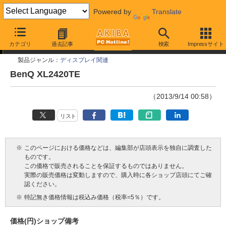
Powered by
Translate
今週見つけた新製品
カテゴリ
過去記事
検索
Impressサイト
製品ジャンル：
ディスプレイ関連
BenQ XL2420TE
（2013/9/14 00:58）
リスト
※
このページにおける価格などは、編集部が店頭表示を独自に調査した
ものです。
この価格で販売されることを保証するものではありません。
実際の販売価格は変動しますので、購入時に各ショップ店頭にてご確
認ください。
※
特記無き価格情報は税込み価格（税率=5％）です。
価格(円)
ショップ
備考