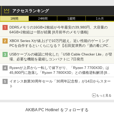
アクセスランキング
1時間
24時間
1週間
1カ月
DDR5メモリの16GB×2枚組が今年最安の39,980円、大容量の
64GB×2枚組は一部が続騰 [8月前半のメモリ価格]
XBOX Series Xが値上げで10万円超え。近い性能のゲーミング
PCを自作するといくらになる？【石田賀津男の『酒の肴にPCゲ
ーム』】
USBケーブルの確認に特化した「USB Cable Checker Lite」が登
場、必要な機能を凝縮しコンパクトに 7日発売
Ryzenが上昇から一転して値下がり、「Ryzen 7 7700X3D」は
45,800円に急落し「Ryzen 7 7800X3D」との価格逆転解消 [8月
前半のCPU価格]
イオシス創業30周年セール「30周年記念祭」が14日からスター
ト
もっと見る
AKIBA PC Hotline! をフォローする