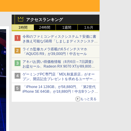
アクセスランキング
1時間
24時間
1週間
1カ月
令和のファミコンディスクシステム？安価に書
き換え可能なGB用「しましまディスクシステ
ム」
ライカ監修カメラ搭載の6.5インチスマホ
「AQUOS R9」が39,000円！中古セール
アキバお買い得価格情報（8月6日～7日調査）
お盆セール、Radeon RX 9070 XTが89,800
円、水平周波数24.8kHz対応の17型モニターが
ゲーミングPC専門店「MDL秋葉原店」がオー
9,801円、暑さ指数連動セール ほか
プン、開店記念プレゼントを求めるユーザーが
押し寄せ長蛇の列に
「iPhone 14 128GB」が58,880円、「第2世代
iPhone SE 64GB」が18,880円！中古Bランク品
セール
もっと見る