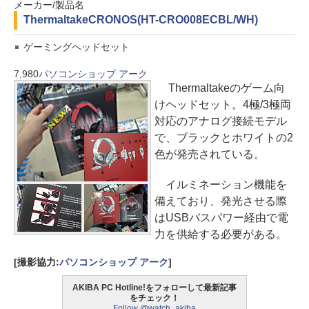
メーカー/製品名
Thermaltake
CRONOS(HT-CRO008ECBL/WH)
ゲーミングヘッドセット
7,980
パソコンショップ アーク
Thermaltakeのゲーム向
けヘッドセット。4極/3極両
対応のアナログ接続モデル
で、ブラックとホワイトの2
色が発売されている。
イルミネーション機能を
備えており、発光させる際
はUSBバスパワー経由で電
力を供給する必要がある。
[撮影協力:
パソコンショップ アーク
]
AKIBA PC Hotline!をフォローして最新記事
をチェック！
Follow @watch_akiba