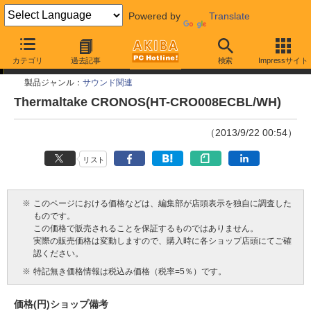
Powered by
Translate
今週見つけた新製品
カテゴリ
過去記事
検索
Impressサイト
製品ジャンル：
サウンド関連
Thermaltake CRONOS(HT-CRO008ECBL/WH)
（2013/9/22 00:54）
リスト
※
このページにおける価格などは、編集部が店頭表示を独自に調査した
ものです。
この価格で販売されることを保証するものではありません。
実際の販売価格は変動しますので、購入時に各ショップ店頭にてご確
認ください。
※
特記無き価格情報は税込み価格（税率=5％）です。
価格(円)
ショップ
備考