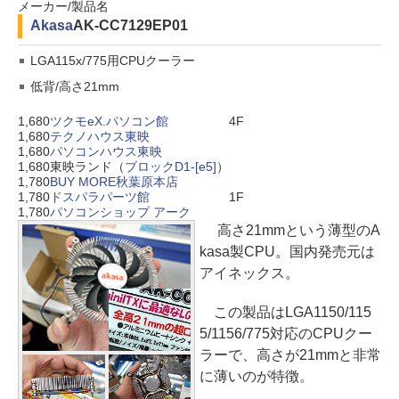
メーカー/製品名
Akasa
AK-CC7129EP01
LGA115x/775用CPUクーラー
低背/高さ21mm
1,680
ツクモeX.パソコン館
4F
1,680
テクノハウス東映
1,680
パソコンハウス東映
1,680
東映ランド（
ブロックD1-[e5]
）
1,780
BUY MORE秋葉原本店
1,780
ドスパラパーツ館
1F
1,780
パソコンショップ アーク
高さ21mmという薄型のA
kasa製CPU。国内発売元は
アイネックス。
この製品はLGA1150/115
5/1156/775対応のCPUクー
ラーで、高さが21mmと非常
に薄いのが特徴。