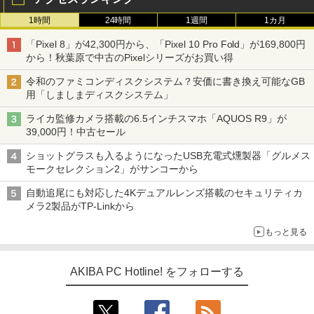
1時間
24時間
1週間
1カ月
「Pixel 8」が42,300円から、「Pixel 10 Pro Fold」が169,800円
から！秋葉原で中古のPixelシリーズがお買い得
令和のファミコンディスクシステム？安価に書き換え可能なGB
用「しましまディスクシステム」
ライカ監修カメラ搭載の6.5インチスマホ「AQUOS R9」が
39,000円！中古セール
ショットグラスも入るようになったUSB充電式燻製器「グルメス
モークセレクション2」がサンコーから
自動追尾にも対応した4Kデュアルレンズ搭載のセキュリティカ
メラ2製品がTP-Linkから
もっと見る
AKIBA PC Hotline! をフォローする