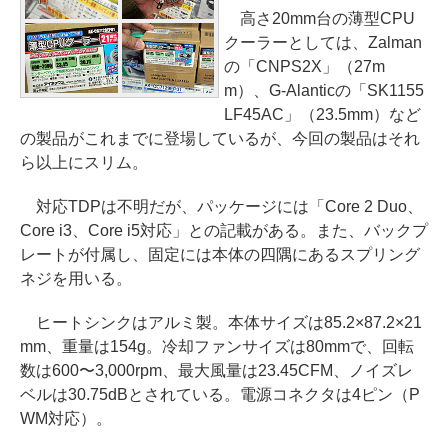
高さ20mm台の薄型CPU
クーラーとしては、Zalman
の「CNPS2X」（27m
m）、G-Alanticの「SK1155
LF45AC」（23.5mm）など
の製品がこれまでに登場しているが、今回の製品はそれ
ら以上にスリム。
対応TDPは不明だが、パッケージには「Core 2 Duo、
Core i3、Core i5対応」との記載がある。また、バックプ
レートが付属し、固定には本体の四隅にあるスプリング
ネジを用いる。
ヒートシンクはアルミ製。本体サイズは85.2×87.2×21
mm、重量は154g。冷却ファンサイズは80mmで、回転
数は600〜3,000rpm、最大風量は23.45CFM、ノイズレ
ベルは30.75dBとされている。電源コネクタは4ピン（P
WM対応）。