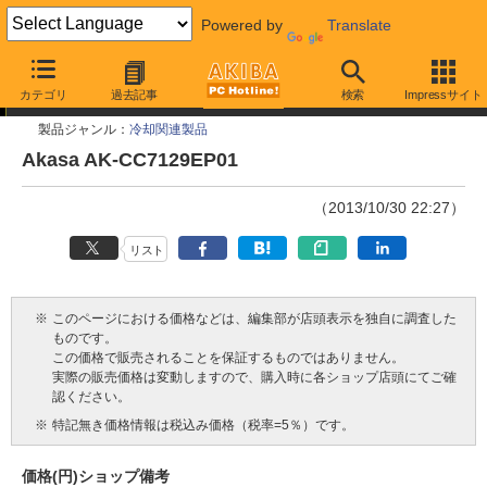
Powered by
Translate
今週見つけた新製品
カテゴリ
過去記事
検索
Impressサイト
製品ジャンル：
冷却関連製品
Akasa AK-CC7129EP01
（2013/10/30 22:27）
リスト
※
このページにおける価格などは、編集部が店頭表示を独自に調査した
ものです。
この価格で販売されることを保証するものではありません。
実際の販売価格は変動しますので、購入時に各ショップ店頭にてご確
認ください。
※
特記無き価格情報は税込み価格（税率=5％）です。
価格(円)
ショップ
備考