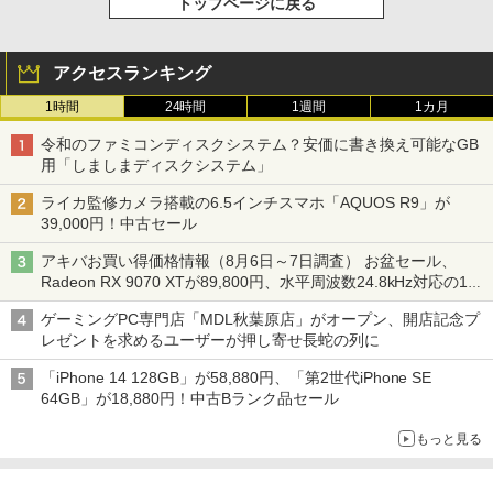
トップページに戻る
アクセスランキング
1時間
24時間
1週間
1カ月
令和のファミコンディスクシステム？安価に書き換え可能なGB
用「しましまディスクシステム」
ライカ監修カメラ搭載の6.5インチスマホ「AQUOS R9」が
39,000円！中古セール
アキバお買い得価格情報（8月6日～7日調査） お盆セール、
Radeon RX 9070 XTが89,800円、水平周波数24.8kHz対応の17
型モニターが9,801円、暑さ指数連動セール ほか
ゲーミングPC専門店「MDL秋葉原店」がオープン、開店記念プ
レゼントを求めるユーザーが押し寄せ長蛇の列に
「iPhone 14 128GB」が58,880円、「第2世代iPhone SE
64GB」が18,880円！中古Bランク品セール
もっと見る