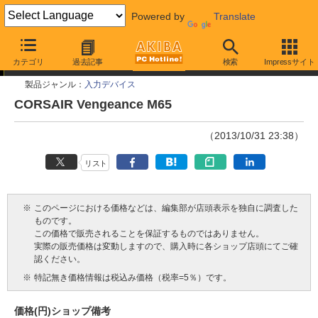
Powered by
Translate
今週見つけた新製品
カテゴリ
過去記事
検索
Impressサイト
製品ジャンル：
入力デバイス
CORSAIR Vengeance M65
（2013/10/31 23:38）
リスト
※
このページにおける価格などは、編集部が店頭表示を独自に調査した
ものです。
この価格で販売されることを保証するものではありません。
実際の販売価格は変動しますので、購入時に各ショップ店頭にてご確
認ください。
※
特記無き価格情報は税込み価格（税率=5％）です。
価格(円)
ショップ
備考