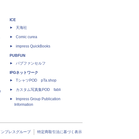
ICE
天海社
ス
Comic curea
impress QuickBooks
PUBFUN
パブファンセルフ
IPGネットワーク
TシャツPOD pTa.shop
カスタム写真集POD fabli
e
Impress Group Publication
Information
インプレスグループ
特定商取引法に基づく表示