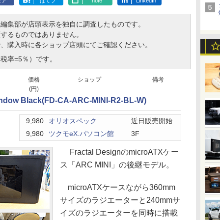
ェア
はてブ
note
LinkedIn
、編集部が店頭表示を独自に調査したものです。
証するものではありません。
で、購入時に各ショップ店頭にてご確認ください。
税率=5％）です。
価格
ショップ
備考
(円)
ndow Black(FD-CA-ARC-MINI-R2-BL-W)
9,980
オリオスペック
近日販売開始
9,980
ツクモeX.パソコン館
3F
Fractal DesignのmicroATXケー
ス「ARC MINI」の後継モデル。
microATXケースながら360mm
サイズのラジエーターと240mmサ
イズのラジエーターを同時に搭載