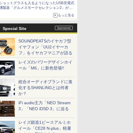
ショットグラスも入るようになったUSB充電式
燻製器「グルメスモークセレクション2」がサ
ンコーから
もっと見る
Special Site
SOUNDPEATSのイヤカフ型
イヤフォン「UU2イヤーカ
フ」をイヤカフマニアが語る
レイズのパワーデザインホイ
ール「M6」に新色登場!!
総合オーディオブランドに進
化するSHANLINGとは何者
か？
iFi audio主力「NEO Stream
3」「NEO iDSD 3」に迫る
レイズ鍛造1ピースアルミホ
イール「CE28 N-plus」軽量