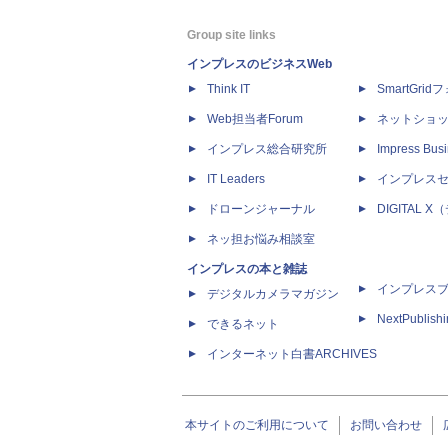
Group site links
インプレスのビジネスWeb
Think IT
SmartGri
Web担当者Forum
ネットショ
インプレス総合研究所
Impress Busi
IT Leaders
インプレス
ドローンジャーナル
DIGITAL
ネッ担お悩み相談室
インプレスの本と雑誌
インプレス
デジタルカメラマガジン
NextPublish
できるネット
インターネット白書ARCHIVES
本サイトのご利用について
お問い合わせ