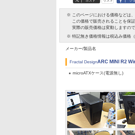
ポスト
リスト
シ
※
このページにおける価格などは
この価格で販売されることを保
実際の販売価格は変動しますの
※
特記無き価格情報は税込み価格（
メーカー/製品名
ARC MINI R2 Wi
Fractal Design
microATXケース(電源無し)