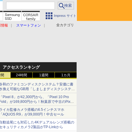
Impress サイト
全カテゴリ
原情報
スマートフォン
アクセスランキング
時間
24時間
1週間
1カ月
令和のファミコンディスクシステム？安価に書
き換え可能なGB用「しましまディスクシステ
ム」
「Pixel 8」が42,300円から、「Pixel 10 Pro
Fold」が169,800円から！秋葉原で中古のPixel
シリーズがお買い得
ライカ監修カメラ搭載の6.5インチスマホ
「AQUOS R9」が39,000円！中古セール
自動追尾にも対応した4Kデュアルレンズ搭載の
セキュリティカメラ2製品がTP-Linkから