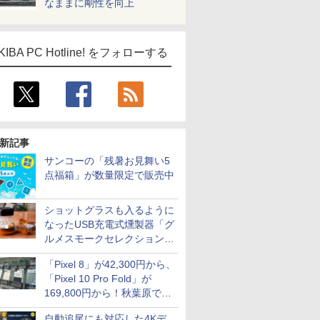
なままに剛性を向上
KIBA PC Hotline! をフォローする
新記事
サンコーの「残暑お見舞い5
点福箱」が数量限定で販売中
ショットグラスも入るように
なったUSB充電式燻製器「グ
ルメスモークセレクション
2」がサンコーから
「Pixel 8」が42,300円から、
「Pixel 10 Pro Fold」が
169,800円から！秋葉原で中
古のPixelシリーズがお買い得
自動追尾にも対応した4Kデ