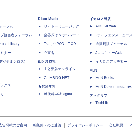
Rittor Music
イカロス出版
dフォーラム
リットーミュージック
AIRLINEweb
ップ担当者フォーラム
楽器探そう!デジマート
Jディフェンスニュー
ness Library
TシャツPOD T-OD
通訳翻訳ジャーナル
セミナー
立東舎
JレスキューWeb
 X（デジタルクロス）
山と溪谷社
イカロスアカデミー
山と溪谷オンライン
MdN
CLIMBING-NET
MdN Books
ブックス
近代科学社
MdN Design Interactiv
ing
近代科学社Digital
テックリブ
TechLib
広告掲載のご案内
編集部へのご連絡
プライバシーポリシー
会社概要