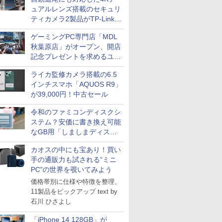
ュアルレンズ搭載のセキュリ
ティカメラ2製品がTP-Linkか
ら
ゲーミングPC専門店「MDL
秋葉原店」がオープン、開店
記念プレゼントを求めるユー
ザーが押し寄せ長蛇の列に
ライカ監修カメラ搭載の6.5
インチスマホ「AQUOS R9」
が39,000円！中古セール
令和のファミコンディスクシ
ステム？安価に書き換え可能
なGB用「しましまディスク
システム」
カオスの中にも宝あり！買い
手の通販力も試される“ミニ
PC”の世界を覗いてみよう
価格帯別に仕様や特徴を整理、
11製品をピックアップ text by
石川 ひさよし
「iPhone 14 128GB」が