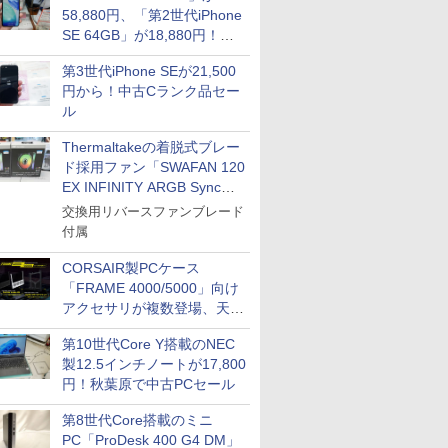
58,880円、「第2世代iPhone
SE 64GB」が18,880円！中
古Bランク品セール
第3世代iPhone SEが21,500
円から！中古Cランク品セー
ル
Thermaltakeの着脱式ブレー
ド採用ファン「SWAFAN 120
EX INFINITY ARGB Sync」
に単品パッケージ
交換用リバースファンブレード
付属
CORSAIR製PCケース
「FRAME 4000/5000」向け
アクセサリが複数登場、天然
木製パネルや背面コネクタ対
第10世代Core Y搭載のNEC
応トレイなど
製12.5インチノートが17,800
円！秋葉原で中古PCセール
第8世代Core搭載のミニ
PC「ProDesk 400 G4 DM」