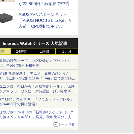
が22,800円！秋葉原で中古
PCセール
ASUSのベアボーンキット
「ASUS NUC 15 Lite Kit」が
入荷、CPU別に3モデル
Impress Watchシリーズ 人気記事
時間
24時間
1週間
1カ月
東映の歴代オープニング映像がカプセルトイ
に。全5種で8月下旬発売
第3期放送記念！ アニメ「薬屋のひとりご
と」第1期・第2期全話を「TVer」にて期間限定
で順次無料配信開始
ユニクロ、今日から「お盆特別セール」。涼感
シアサッカーワンピース待望値下げ、撥水ギア
ショーツは1990円に
Amazon、ウイスキー「フロム・ザ・バレル」
が“4402円”で再び登場！
はやぶさ50％オフの「新幹線eチケット（トク
だ値スペシャル28）」発売。秋冬乗車分、えき
ねっと限定
もっと見る