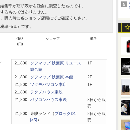
、編集部が店頭表示を独自に調査したものです。
証するものではありません。
で、購入時に各ショップ店頭にてご確認ください。
税率=5％）です。
価格
ショップ
備考
(円)
レ
21,800
ソフマップ 秋葉原 リユース
1F
総合館
21,800
ソフマップ 秋葉原 本館
2F
21,800
ツクモパソコン本店
1F
21,800
テクノハウス東映
21,800
パソコンハウス東映
8日から販
売
21,800
東映ランド（
ブロックD1-
8日から販
[e5]
）
売