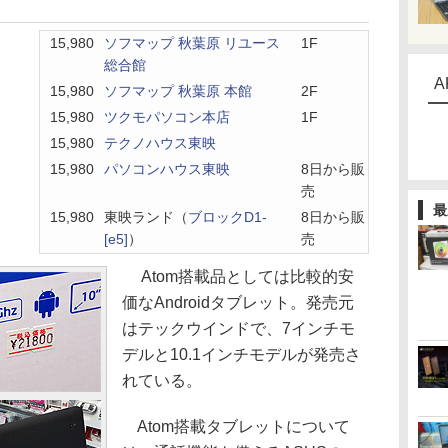
15,980
ソフマップ 秋葉原 リユース
1F
総合館
A
15,980
ソフマップ 秋葉原 本館
2F
15,980
ツクモパソコン本店
1F
15,980
テクノハウス東映
15,980
パソコンハウス東映
8日から販
売
最
15,980
東映ランド（
ブロックD1-
8日から販
[e5]
）
売
Atom搭載品としては比較的安
価なAndroidタブレット。発売元
はテックウインドで、7インチモ
デルと10.1インチモデルが発売さ
れている。
Atom搭載タブレットについて