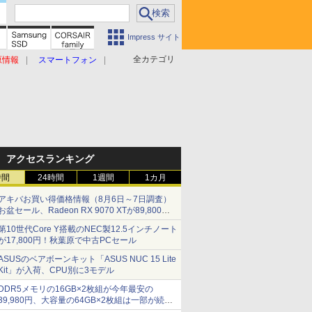
Impress サイト
全カテゴリ
原情報
スマートフォン
アクセスランキング
時間
24時間
1週間
1カ月
アキバお買い得価格情報（8月6日～7日調査）
お盆セール、Radeon RX 9070 XTが89,800
円、水平周波数24.8kHz対応の17型モニターが
第10世代Core Y搭載のNEC製12.5インチノート
9,801円、暑さ指数連動セール ほか
が17,800円！秋葉原で中古PCセール
ASUSのベアボーンキット「ASUS NUC 15 Lite
Kit」が入荷、CPU別に3モデル
DDR5メモリの16GB×2枚組が今年最安の
39,980円、大容量の64GB×2枚組は一部が続騰
[8月前半のメモリ価格]