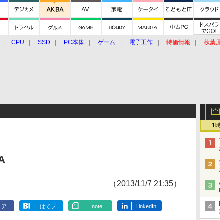
CPU
SSD
PC本体
ゲーム
電子工作
特価情報
秋葉
グルメ
イベント
価格動向
1
A
（2013/11/7 21:35）
ェア
はてブ
note
LinkedIn