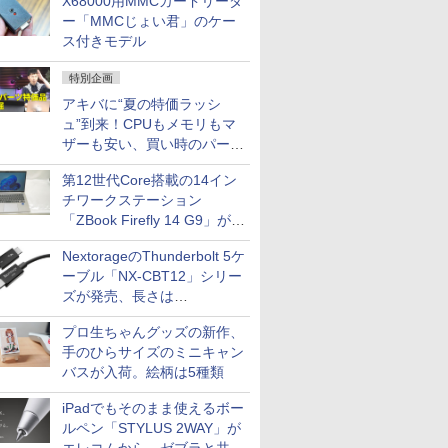
X68000用MMCカードリーダ
ー「MMCじょい君」のケー
ス付きモデル
特別企画
アキバに“夏の特価ラッシ
ュ”到来！CPUもメモリもマ
ザーも安い、買い時のパーツ
は？【8月7日(金)22時配信】
第12世代Core搭載の14イン
チワークステーション
「ZBook Firefly 14 G9」が
79,800円！秋葉原で中古PC
NextorageのThunderbolt 5ケ
セール
ーブル「NX-CBT12」シリー
ズが発売、長さは
30cm/50cm/1mの3種類
プロ生ちゃんグッズの新作、
手のひらサイズのミニキャン
バスが入荷。絵柄は5種類
iPadでもそのまま使えるボー
ルペン「STYLUS 2WAY」が