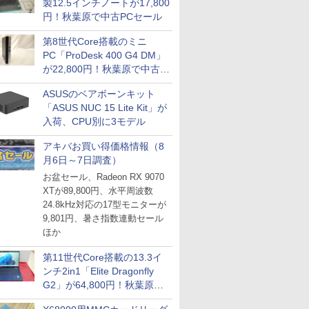
製12.5インチノートが17,800
円！秋葉原で中古PCセール
第8世代Core搭載のミニ
PC「ProDesk 400 G4 DM」
が22,800円！秋葉原で中古
PCセール
ASUSのベアボーンキット
「ASUS NUC 15 Lite Kit」が
入荷、CPU別に3モデル
アキバお買い得価格情報（8
月6日～7日調査）
お盆セール、Radeon RX 9070
XTが89,800円、水平周波数
24.8kHz対応の17型モニターが
9,801円、暑さ指数連動セール
ほか
第11世代Core搭載の13.3イ
ンチ2in1「Elite Dragonfly
G2」が64,800円！秋葉原で
中古PCセール