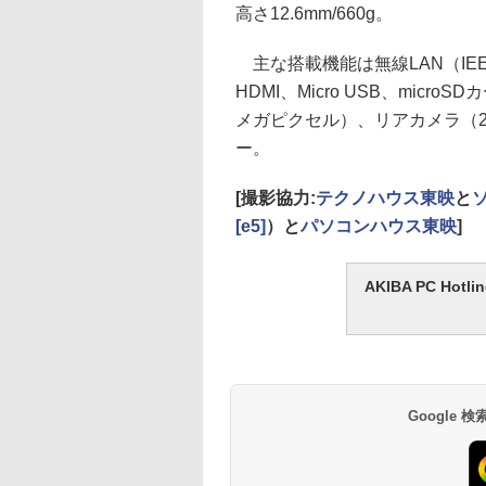
高さ12.6mm/660g。
主な搭載機能は無線LAN（IEEE 802.
HDMI、Micro USB、micr
メガピクセル）、リアカメラ（
ー。
[撮影協力:
テクノハウス東映
と
[e5]
）と
パソコンハウス東映
]
AKIBA PC H
Google