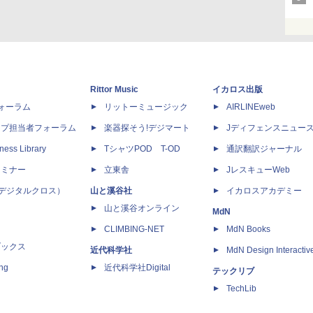
Rittor Music
イカロス出版
dフォーラム
リットーミュージック
AIRLINEweb
ップ担当者フォーラム
楽器探そう!デジマート
Jディフェンスニュー
ness Library
TシャツPOD T-OD
通訳翻訳ジャーナル
セミナー
立東舎
JレスキューWeb
 X（デジタルクロス）
山と溪谷社
イカロスアカデミー
山と溪谷オンライン
MdN
CLIMBING-NET
MdN Books
ブックス
近代科学社
MdN Design Interactiv
ing
近代科学社Digital
テックリブ
TechLib