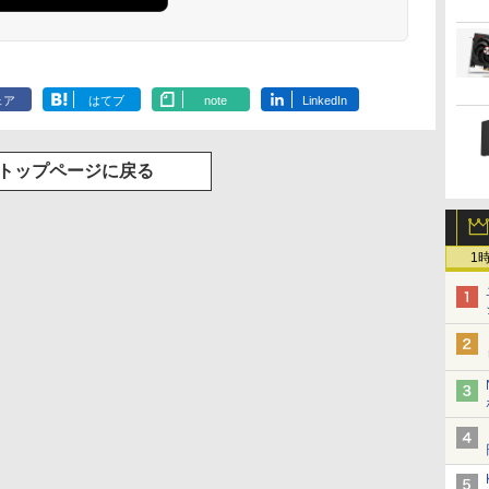
ェア
はてブ
note
LinkedIn
トップページに戻る
1