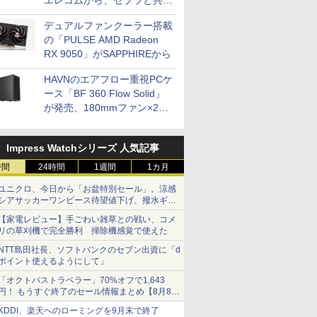
エレコムから、ゼブラと共同
開発
デュアルファンクーラー搭載
の「PULSE AMD Radeon
RX 9050」がSAPPHIREから
HAVNのエアフロー重視PCケ
ース「BF 360 Flow Solid」
が発売、180mmファン×2搭
載
Impress Watchシリーズ 人気記事
時間
24時間
1週間
1カ月
ユニクロ、今日から「お盆特別セール」。涼感
シアサッカーワンピース待望値下げ、撥水ギア
ショーツは1990円に
【家電レビュー】手ごわい雑草との戦い、コメ
リの草刈機で完全勝利 掃除機感覚で使えた
NTT島田社長、ソフトバンクのセブン出資に「d
ポイント使えるようにして」
「オクトパストラベラー」70%オフで1,643
円！ もうすぐ終了のセール情報まとめ【8月8日
更新】
KDDI、楽天へのローミングを9月末で終了
ニンテンドーeショップでは「大神 絶景版」が