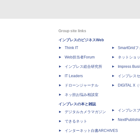
Group site links
インプレスのビジネスWeb
Think IT
SmartGri
Web担当者Forum
ネットショ
インプレス総合研究所
Impress Busi
IT Leaders
インプレス
ドローンジャーナル
DIGITAL
ネッ担お悩み相談室
インプレスの本と雑誌
インプレス
デジタルカメラマガジン
NextPublish
できるネット
インターネット白書ARCHIVES