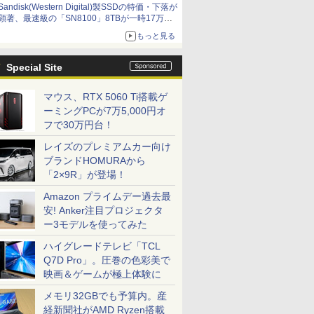
Sandisk(Western Digital)製SSDの特価・下落が
顕著、最速級の「SN8100」8TBが一時17万円
割れ [8月前半のSSD価格]
もっと見る
Special Site
マウス、RTX 5060 Ti搭載ゲ
ーミングPCが7万5,000円オ
フで30万円台！
レイズのプレミアムカー向け
ブランドHOMURAから
「2×9R」が登場！
Amazon プライムデー過去最
安! Anker注目プロジェクタ
ー3モデルを使ってみた
ハイグレードテレビ「TCL
Q7D Pro」。圧巻の色彩美で
映画＆ゲームが極上体験に
メモリ32GBでも予算内。産
経新聞社がAMD Ryzen搭載