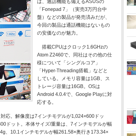
は、通話機能も備えるASUSの
「Fonepad 7」（実売3万円台中
盤）などの製品が発売済みだが、
今回の製品は通話機能はないもの
の安価なのが魅力。
搭載CPUはクロック1.6GHzの
Atom Z2460で、同社はその他の仕
様について「シングルコア」
「Hyper-Threading搭載」などと
している。メモリ容量は1GB、ス
トレージ容量は16GB。OSは
Android 4.0.4で、Google Playに対
応する。
。解像度は7インチモデルが1,024×600ドッ
0×800ドット。本体サイズ/重量は、7インチモデルが幅
84g、10.1インチモデルが幅261.58×奥行き173.34×