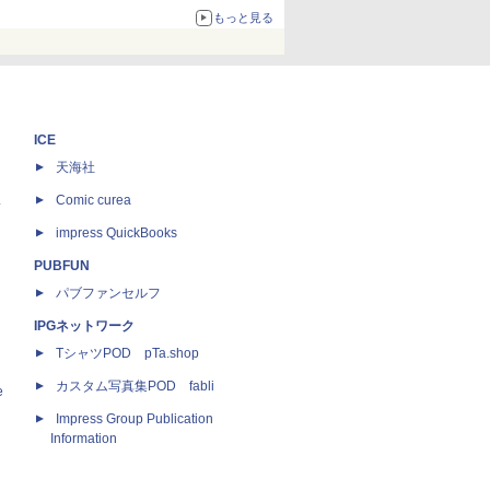
67%オフで990円
もっと見る
ICE
天海社
ス
Comic curea
impress QuickBooks
PUBFUN
パブファンセルフ
IPGネットワーク
TシャツPOD pTa.shop
カスタム写真集POD fabli
e
Impress Group Publication
Information