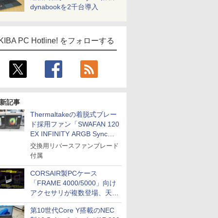
dynabookを2千台導入
KIBA PC Hotline! をフォローする
新記事
Thermaltakeの着脱式ブレー
ド採用ファン「SWAFAN 120
EX INFINITY ARGB Sync」
に単品パッケージ
交換用リバースファンブレード
付属
CORSAIR製PCケース
「FRAME 4000/5000」向け
アクセサリが複数登場、天然
木製パネルや背面コネクタ対
第10世代Core Y搭載のNEC
応トレイなど