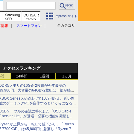
Impress サイト
全カテゴリ
原情報
スマートフォン
アクセスランキング
時間
24時間
1週間
1カ月
DDR5メモリの16GB×2枚組が今年最安の
39,980円、大容量の64GB×2枚組は一部が続騰
[8月前半のメモリ価格]
XBOX Series Xが値上げで10万円超え。近い性
能のゲーミングPCを自作するといくらになる？
【石田賀津男の『酒の肴にPCゲーム』】
USBケーブルの確認に特化した「USB Cable
Checker Lite」が登場、必要な機能を凝縮しコ
ンパクトに 7日発売
Ryzenが上昇から一転して値下がり、「Ryzen
7 7700X3D」は45,800円に急落し「Ryzen 7
7800X3D」との価格逆転解消 [8月前半のCPU