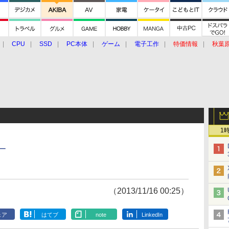
CPU
SSD
PC本体
ゲーム
電子工作
特価情報
秋葉
グルメ
イベント
価格動向
1
ー
（2013/11/16 00:25）
ェア
はてブ
note
LinkedIn