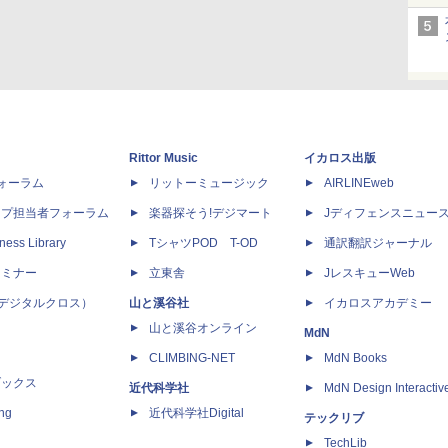
Rittor Music
イカロス出版
dフォーラム
リットーミュージック
AIRLINEweb
ップ担当者フォーラム
楽器探そう!デジマート
Jディフェンスニュー
ness Library
TシャツPOD T-OD
通訳翻訳ジャーナル
セミナー
立東舎
JレスキューWeb
 X（デジタルクロス）
山と溪谷社
イカロスアカデミー
山と溪谷オンライン
MdN
CLIMBING-NET
MdN Books
ブックス
近代科学社
MdN Design Interactiv
ing
近代科学社Digital
テックリブ
TechLib