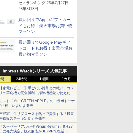
が注目を集める
セスランキング 26年7月27日～
26年8月3日
買い回りでAppleギフトカー
ドもお得！楽天市場お買い物
マラソン
買い回りでGoogle Playギフ
トコードもお得！楽天市場お
買い物マラソン
Impress Watchシリーズ 人気記事
時間
24時間
1週間
1カ月
【家電レビュー】手ごわい雑草との戦い、コメ
リの草刈機で完全勝利 掃除機感覚で使えた
ミスド「Mrs. GREEN APPLE」のコラボドーナ
ツ4種、いよいよ発売！
吉野家、牛リブロースを熱々で提供する「極旨
牛鉄板ステーキ定食」を発売
「スーパーリアル麻雀 Venus Returns」8月27
日に発売決定。脱衣麻雀が3D×VRで復活