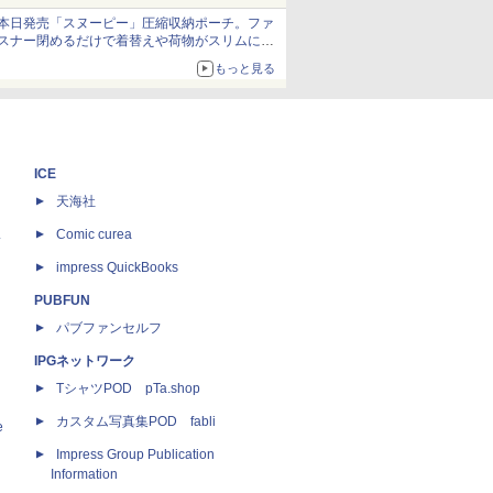
発売から2週間は20%オフになるセールが実施
本日発売「スヌーピー」圧縮収納ポーチ。ファ
スナー閉めるだけで着替えや荷物がスリムにま
とまる
もっと見る
ICE
天海社
ス
Comic curea
impress QuickBooks
PUBFUN
パブファンセルフ
IPGネットワーク
TシャツPOD pTa.shop
カスタム写真集POD fabli
e
Impress Group Publication
Information