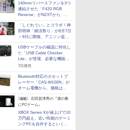
140mmリバースファンを3つ
連結させた「F420 RGB
Reverse」がNZXTから、単
一フレーム採用
「しぐれうい」とコラボ！神
田明神「納涼祭り」が8月7日
～9日に開催、アニソン盆踊
りや屋台グルメなどもあり
USBケーブルの確認に特化し
た「USB Cable Checker
Lite」が登場、必要な機能を
凝縮しコンパクトに
7日発売
Bluetooth対応のカセットプ
レーヤー「CAS-W100N」が
オーム電機から、価格は
5,940円
石田賀津男の『酒の肴
連載
にPCゲーム』
XBOX Series Xが値上げで10
万円超え。近い性能のゲーミ
ングPCを自作するといくら
になる？