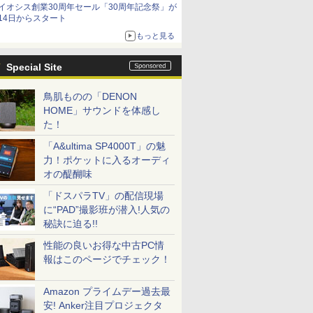
イオシス創業30周年セール「30周年記念祭」が
価格]
14日からスタート
もっと見る
Special Site
鳥肌ものの「DENON
HOME」サウンドを体感し
た！
「A&ultima SP4000T」の魅
力！ポケットに入るオーディ
オの醍醐味
「ドスパラTV」の配信現場
に“PAD”撮影班が潜入!人気の
秘訣に迫る!!
性能の良いお得な中古PC情
報はこのページでチェック！
Amazon プライムデー過去最
安! Anker注目プロジェクタ