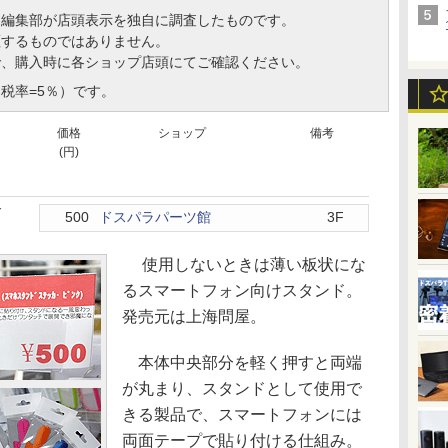
、編集部が店頭表示を独自に調査したものです。
証するものではありません。
で、購入時に各ショップ店頭にてご確認ください。
税率=5％）です。
価格
ショップ
備考
(円)
ド
500
ドスパラパーツ館
3F
使用しないときは薄い板状にな
るスマートフォン向けスタンド。
発売元は上海問屋。
本体中央部分を軽く押すと両端
が丸まり、スタンドとして使用で
きる製品で、スマートフォンには
両面テープで貼り付ける仕組み。