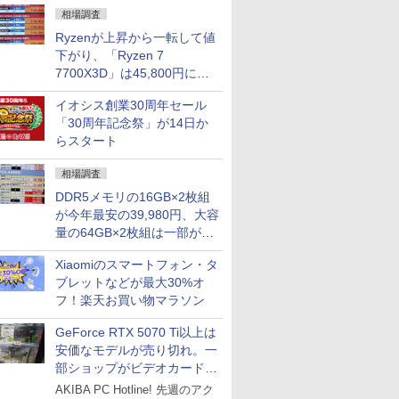
相場調査
Ryzenが上昇から一転して値
下がり、「Ryzen 7
7700X3D」は45,800円に急
落し「Ryzen 7 7800X3D」
イオシス創業30周年セール
との価格逆転解消 [8月前半の
「30周年記念祭」が14日か
CPU価格]
らスタート
相場調査
DDR5メモリの16GB×2枚組
が今年最安の39,980円、大容
量の64GB×2枚組は一部が続
騰 [8月前半のメモリ価格]
Xiaomiのスマートフォン・タ
ブレットなどが最大30%オ
フ！楽天お買い物マラソン
GeForce RTX 5070 Ti以上は
安価なモデルが売り切れ。一
部ショップがビデオカードの
購入制限を実施したニュース
AKIBA PC Hotline! 先週のアク