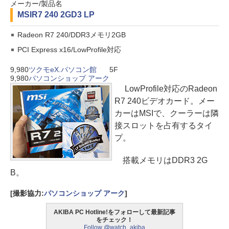
メーカー/製品名
MSI
R7 240 2GD3 LP
Radeon R7 240/DDR3メモリ2GB
PCI Express x16/LowProfile対応
9,980
ツクモeX.パソコン館
5F
9,980
パソコンショップ アーク
LowProfile対応のRadeon
R7 240ビデオカード。メー
カーはMSIで、クーラーは隣
接スロットを占有するタイ
プ。
搭載メモリはDDR3 2G
B。
[撮影協力:
パソコンショップ アーク
]
AKIBA PC Hotline!をフォローして最新記事
をチェック！
Follow @watch_akiba