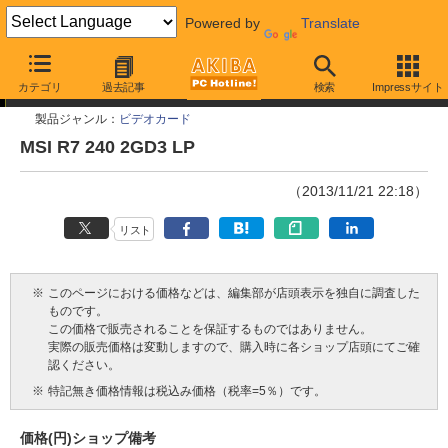
Powered by
Translate
今週見つけた新製品
カテゴリ
過去記事
検索
Impressサイト
製品ジャンル：
ビデオカード
MSI R7 240 2GD3 LP
（2013/11/21 22:18）
リスト
※
このページにおける価格などは、編集部が店頭表示を独自に調査した
ものです。
この価格で販売されることを保証するものではありません。
実際の販売価格は変動しますので、購入時に各ショップ店頭にてご確
認ください。
※
特記無き価格情報は税込み価格（税率=5％）です。
価格(円)
ショップ
備考