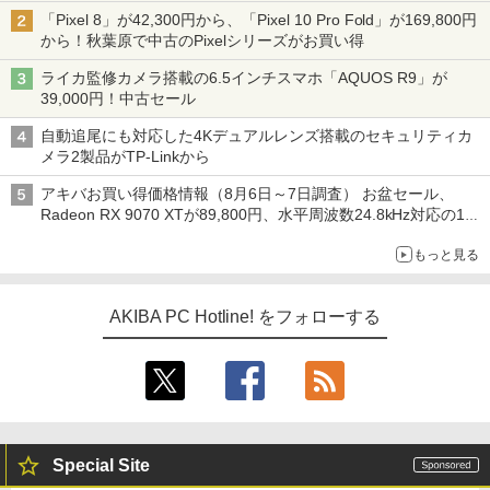
「Pixel 8」が42,300円から、「Pixel 10 Pro Fold」が169,800円
から！秋葉原で中古のPixelシリーズがお買い得
ライカ監修カメラ搭載の6.5インチスマホ「AQUOS R9」が
39,000円！中古セール
自動追尾にも対応した4Kデュアルレンズ搭載のセキュリティカ
メラ2製品がTP-Linkから
アキバお買い得価格情報（8月6日～7日調査） お盆セール、
Radeon RX 9070 XTが89,800円、水平周波数24.8kHz対応の17
型モニターが9,801円、暑さ指数連動セール ほか
もっと見る
AKIBA PC Hotline! をフォローする
Special Site