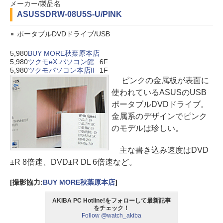
メーカー/製品名
ASUS
SDRW-08U5S-U/PINK
ポータブルDVDドライブ/USB
5,980
BUY MORE秋葉原本店
5,980
ツクモeX.パソコン館
6F
5,980
ツクモパソコン本店II
1F
ピンクの金属板が表面に
使われているASUSのUSB
ポータブルDVDドライブ。
金属系のデザインでピンク
のモデルは珍しい。
主な書き込み速度はDVD
±R 8倍速、DVD±R DL 6倍速など。
[撮影協力:
BUY MORE秋葉原本店
]
AKIBA PC Hotline!をフォローして最新記事
をチェック！
Follow @watch_akiba