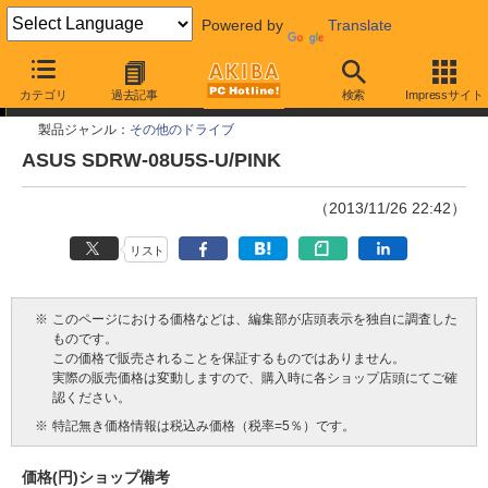
Powered by
Translate
今週見つけた新製品
カテゴリ
過去記事
検索
Impressサイト
製品ジャンル：
その他のドライブ
ASUS SDRW-08U5S-U/PINK
（2013/11/26 22:42）
リスト
※
このページにおける価格などは、編集部が店頭表示を独自に調査した
ものです。
この価格で販売されることを保証するものではありません。
実際の販売価格は変動しますので、購入時に各ショップ店頭にてご確
認ください。
※
特記無き価格情報は税込み価格（税率=5％）です。
価格(円)
ショップ
備考