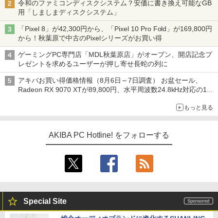
令和のファミコンディスクシステム？安価に書き換え可能なGB
用「しましまディスクシステム」
「Pixel 8」が42,300円から、「Pixel 10 Pro Fold」が169,800円
から！秋葉原で中古のPixelシリーズがお買い得
ゲーミングPC専門店「MDL秋葉原店」がオープン、開店記念プ
レゼントを求めるユーザーが押し寄せ長蛇の列に
アキバお買い得価格情報（8月6日～7日調査） お盆セール、
Radeon RX 9070 XTが89,800円、水平周波数24.8kHz対応の17
型モニターが9,801円、暑さ指数連動セール ほか
もっと見る
AKIBA PC Hotline! をフォローする
Special Site