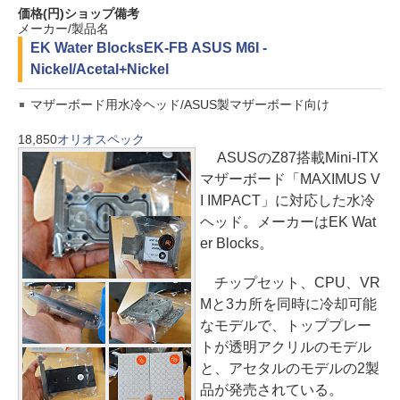
価格(円)
ショップ
備考
メーカー/製品名
EK Water Blocks
EK-FB ASUS M6I -
Nickel/Acetal+Nickel
マザーボード用水冷ヘッド/ASUS製マザーボード向け
18,850
オリオスペック
ASUSのZ87搭載Mini-ITX
マザーボード「MAXIMUS V
I IMPACT」に対応した水冷
ヘッド。メーカーはEK Wat
er Blocks。
チップセット、CPU、VR
Mと3カ所を同時に冷却可能
なモデルで、トッププレー
トが透明アクリルのモデル
と、アセタルのモデルの2製
品が発売されている。