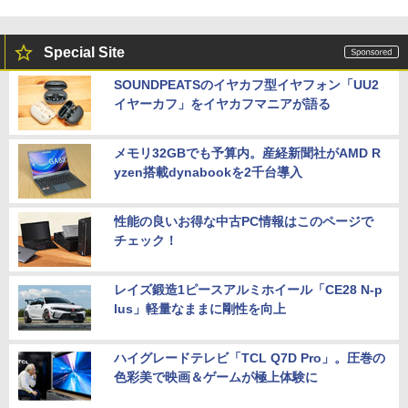
Special Site
SOUNDPEATSのイヤカフ型イヤフォン「UU2
イヤーカフ」をイヤカフマニアが語る
メモリ32GBでも予算内。産経新聞社がAMD R
yzen搭載dynabookを2千台導入
性能の良いお得な中古PC情報はこのページで
チェック！
レイズ鍛造1ピースアルミホイール「CE28 N-p
lus」軽量なままに剛性を向上
ハイグレードテレビ「TCL Q7D Pro」。圧巻の
色彩美で映画＆ゲームが極上体験に