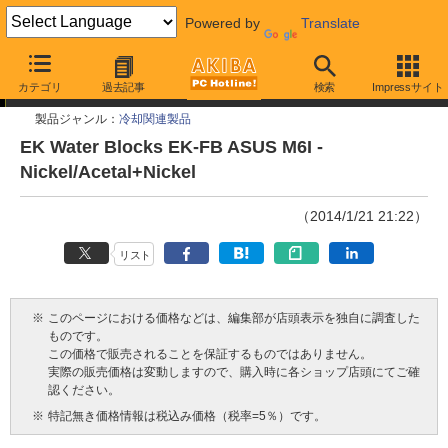
Powered by
Translate
今週見つけた新製品
カテゴリ
過去記事
検索
Impressサイト
製品ジャンル：
冷却関連製品
EK Water Blocks EK-FB ASUS M6I -
Nickel/Acetal+Nickel
（2014/1/21 21:22）
リスト
※
このページにおける価格などは、編集部が店頭表示を独自に調査した
ものです。
この価格で販売されることを保証するものではありません。
実際の販売価格は変動しますので、購入時に各ショップ店頭にてご確
認ください。
※
特記無き価格情報は税込み価格（税率=5％）です。