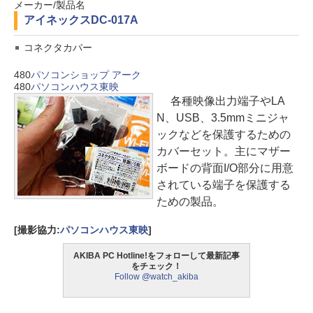
メーカー/製品名
アイネックス
DC-017A
コネクタカバー
480
パソコンショップ アーク
480
パソコンハウス東映
各種映像出力端子やLA
N、USB、3.5mmミニジャ
ックなどを保護するための
カバーセット。主にマザー
ボードの背面I/O部分に用意
されている端子を保護する
ための製品。
[撮影協力:
パソコンハウス東映
]
AKIBA PC Hotline!をフォローして最新記事
をチェック！
Follow @watch_akiba