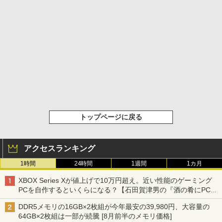
トップページに戻る
アクセスランキング
1時間
24時間
1週間
1カ月
XBOX Series Xが値上げで10万円超え。近い性能のゲーミング
PCを自作するといくらになる？【石田賀津男の『酒の肴にPCゲ
ーム』】
DDR5メモリの16GB×2枚組が今年最安の39,980円、大容量の
64GB×2枚組は一部が続騰 [8月前半のメモリ価格]