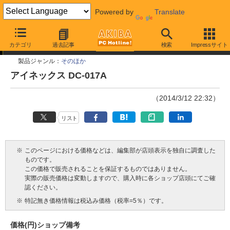
Powered by
Translate
今週見つけた新製品
カテゴリ
過去記事
検索
Impressサイト
製品ジャンル：
そのほか
アイネックス DC-017A
（2014/3/12 22:32）
リスト
※
このページにおける価格などは、編集部が店頭表示を独自に調査した
ものです。
この価格で販売されることを保証するものではありません。
実際の販売価格は変動しますので、購入時に各ショップ店頭にてご確
認ください。
※
特記無き価格情報は税込み価格（税率=5％）です。
価格(円)
ショップ
備考