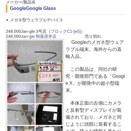
メーカー/製品名
Google
Google Glass
メガネ型ウェラブルデバイス
248,000
Jan-gle 3号店（
ブロックC1-[e5]
）
248,000
Jan-gle 秋葉原本店
売り切れ
Googleのメガネ型ウェア
ラブル端末。海外からの直
輸入品。
この製品は、同社の研
究・開発部門である「Googl
e X」が開発中の超小型端
末。
本体正面の左側にカメラ
と反射型ディスプレイが装
備されており、メガネと同
じように頭部に装着するこ