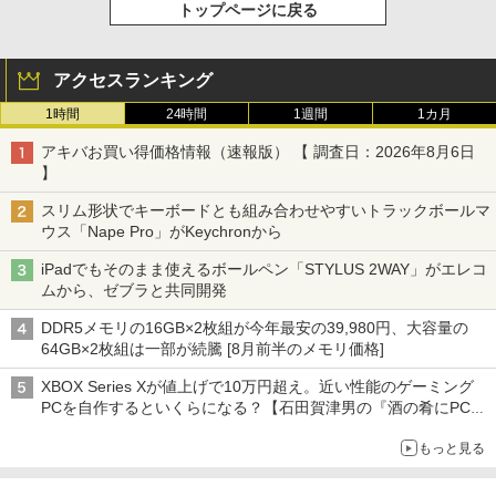
トップページに戻る
アクセスランキング
1時間
24時間
1週間
1カ月
アキバお買い得価格情報（速報版） 【 調査日：2026年8月6日
】
スリム形状でキーボードとも組み合わせやすいトラックボールマ
ウス「Nape Pro」がKeychronから
iPadでもそのまま使えるボールペン「STYLUS 2WAY」がエレコ
ムから、ゼブラと共同開発
DDR5メモリの16GB×2枚組が今年最安の39,980円、大容量の
64GB×2枚組は一部が続騰 [8月前半のメモリ価格]
XBOX Series Xが値上げで10万円超え。近い性能のゲーミング
PCを自作するといくらになる？【石田賀津男の『酒の肴にPCゲ
ーム』】
もっと見る