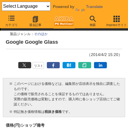
Powered by
Translate
今週見つけた新製品
カテゴリ
過去記事
検索
Impressサイト
製品ジャンル：
そのほか
Google Google Glass
（2014/4/2 15:20）
リスト
※
このページにおける価格などは、編集部が店頭表示を独自に調査した
ものです。
この価格で販売されることを保証するものではありません。
実際の販売価格は変動しますので、購入時に各ショップ店頭にてご確
認ください。
※
特記無き価格情報は
税抜き価格
です。
価格(円)
ショップ
備考