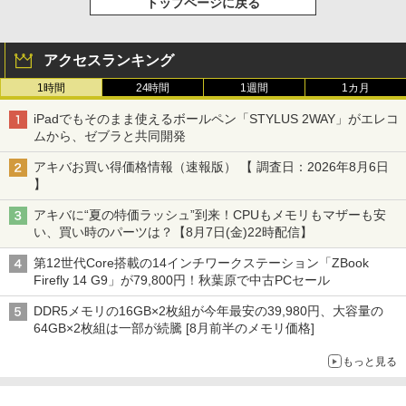
トップページに戻る
アクセスランキング
1時間
24時間
1週間
1カ月
iPadでもそのまま使えるボールペン「STYLUS 2WAY」がエレコ
ムから、ゼブラと共同開発
アキバお買い得価格情報（速報版） 【 調査日：2026年8月6日
】
アキバに“夏の特価ラッシュ”到来！CPUもメモリもマザーも安
い、買い時のパーツは？【8月7日(金)22時配信】
第12世代Core搭載の14インチワークステーション「ZBook
Firefly 14 G9」が79,800円！秋葉原で中古PCセール
DDR5メモリの16GB×2枚組が今年最安の39,980円、大容量の
64GB×2枚組は一部が続騰 [8月前半のメモリ価格]
もっと見る