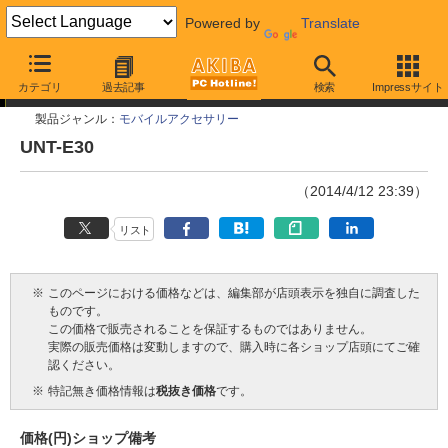
Powered by
Translate
今週見つけた新製品
カテゴリ
過去記事
検索
Impressサイト
製品ジャンル：
モバイルアクセサリー
UNT-E30
（2014/4/12 23:39）
リスト
※
このページにおける価格などは、編集部が店頭表示を独自に調査した
ものです。
この価格で販売されることを保証するものではありません。
実際の販売価格は変動しますので、購入時に各ショップ店頭にてご確
認ください。
※
特記無き価格情報は
税抜き価格
です。
価格(円)
ショップ
備考