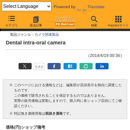
Powered by
Translate
今週見つけた新製品
カテゴリ
過去記事
検索
Impressサイト
製品ジャンル：
カメラ関連製品
Dental intra-oral camera
（2014/4/19 00:36）
リスト
※
このページにおける価格などは、編集部が店頭表示を独自に調査した
ものです。
この価格で販売されることを保証するものではありません。
実際の販売価格は変動しますので、購入時に各ショップ店頭にてご確
認ください。
※
特記無き価格情報は
税抜き価格
です。
価格(円)
ショップ
備考