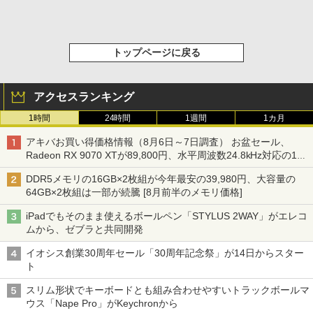
トップページに戻る
アクセスランキング
1時間
24時間
1週間
1カ月
アキバお買い得価格情報（8月6日～7日調査） お盆セール、
Radeon RX 9070 XTが89,800円、水平周波数24.8kHz対応の17
型モニターが9,801円、暑さ指数連動セール ほか
DDR5メモリの16GB×2枚組が今年最安の39,980円、大容量の
64GB×2枚組は一部が続騰 [8月前半のメモリ価格]
iPadでもそのまま使えるボールペン「STYLUS 2WAY」がエレコ
ムから、ゼブラと共同開発
イオシス創業30周年セール「30周年記念祭」が14日からスター
ト
スリム形状でキーボードとも組み合わせやすいトラックボールマ
ウス「Nape Pro」がKeychronから