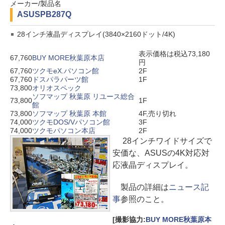
メーカー/製品名
ASUS
PB287Q
28インチ液晶ディスプレイ(3840×2160ドット/4K)
表示価格は税込73,180
67,760
BUY MORE秋葉原本店
円
67,760
ツクモeX.パソコン館
2F
67,760
ドスパラパーツ館
1F
73,800
オリオスペック
ソフマップ 秋葉原 リユース総合
73,800
1F
館
73,800
ソフマップ 秋葉原 本館
4F,売り切れ
74,000
ツクモDOS/Vパソコン館
3F
74,000
ツクモパソコン本店
2F
28インチワイドサイズで
安価な、ASUSの4K対応対
応液晶ディスプレイ。
製品の詳細は
ニュース記
事
参照のこと。
[撮影協力:
BUY MORE秋葉原本