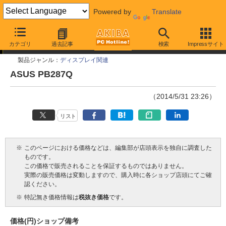
Powered by
Translate
今週見つけた新製品
カテゴリ
過去記事
検索
Impressサイト
製品ジャンル：
ディスプレイ関連
ASUS PB287Q
（2014/5/31 23:26）
リスト
※
このページにおける価格などは、編集部が店頭表示を独自に調査した
ものです。
この価格で販売されることを保証するものではありません。
実際の販売価格は変動しますので、購入時に各ショップ店頭にてご確
認ください。
※
特記無き価格情報は
税抜き価格
です。
価格(円)
ショップ
備考