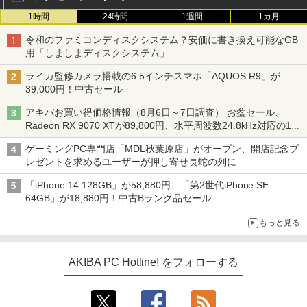
1時間
24時間
1週間
1カ月
令和のファミコンディスクシステム？安価に書き換え可能なGB
用「しましまディスクシステム」
ライカ監修カメラ搭載の6.5インチスマホ「AQUOS R9」が
39,000円！中古セール
アキバお買い得価格情報（8月6日～7日調査） お盆セール、
Radeon RX 9070 XTが89,800円、水平周波数24.8kHz対応の17
型モニターが9,801円、暑さ指数連動セール ほか
ゲーミングPC専門店「MDL秋葉原店」がオープン、開店記念プ
レゼントを求めるユーザーが押し寄せ長蛇の列に
「iPhone 14 128GB」が58,880円、「第2世代iPhone SE
64GB」が18,880円！中古Bランク品セール
もっと見る
AKIBA PC Hotline! をフォローする