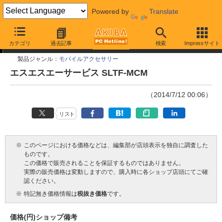
Powered by
Translate
今週見つけた新製品
カテゴリ
過去記事
検索
Impressサイト
製品ジャンル：
モバイルアクセサリー
エスエスエーサービス SLTF-MCM
（2014/7/12 00:06）
リスト
※
このページにおける価格などは、編集部が店頭表示を独自に調査した
ものです。
この価格で販売されることを保証するものではありません。
実際の販売価格は変動しますので、購入時に各ショップ店頭にてご確
認ください。
※
特記無き価格情報は
税抜き価格
です。
価格(円)
ショップ
備考