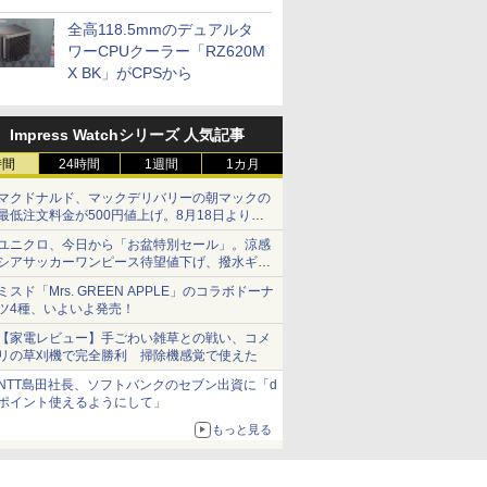
プに5インチ液晶搭載
全高118.5mmのデュアルタ
ワーCPUクーラー「RZ620M
X BK」がCPSから
Impress Watchシリーズ 人気記事
時間
24時間
1週間
1カ月
マクドナルド、マックデリバリーの朝マックの
最低注文料金が500円値上げ。8月18日より
1,500円から受付
ユニクロ、今日から「お盆特別セール」。涼感
シアサッカーワンピース待望値下げ、撥水ギア
ショーツは1990円に
ミスド「Mrs. GREEN APPLE」のコラボドーナ
ツ4種、いよいよ発売！
【家電レビュー】手ごわい雑草との戦い、コメ
リの草刈機で完全勝利 掃除機感覚で使えた
NTT島田社長、ソフトバンクのセブン出資に「d
ポイント使えるようにして」
もっと見る