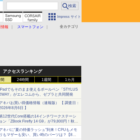
Impress サイト
全カテゴリ
原情報
スマートフォン
アクセスランキング
時間
24時間
1週間
1カ月
iPadでもそのまま使えるボールペン「STYLUS
2WAY」がエレコムから、ゼブラと共同開発
アキバお買い得価格情報（速報版） 【 調査日：
2026年8月6日 】
第12世代Core搭載の14インチワークステーシ
ョン「ZBook Firefly 14 G9」が79,800円！秋葉
原で中古PCセール
アキバに“夏の特価ラッシュ”到来！CPUもメモ
リもマザーも安い、買い時のパーツは？【8月7
日(金)22時配信】