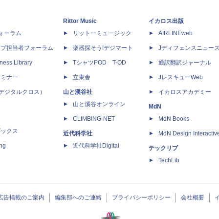
Rittor Music
イカロス出版
dフォーラム
リットーミュージック
AIRLINEweb
ップ担当者フォーラム
楽器探そう!デジマート
Jディフェンスニュー
ness Library
TシャツPOD T-OD
通訳翻訳ジャーナル
セミナー
立東舎
JレスキューWeb
 X（デジタルクロス）
山と溪谷社
イカロスアカデミー
山と溪谷オンライン
MdN
CLIMBING-NET
MdN Books
ブックス
近代科学社
MdN Design Interactiv
ing
近代科学社Digital
テックリブ
TechLib
広告掲載のご案内
編集部へのご連絡
プライバシーポリシー
会社概要