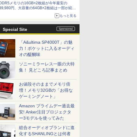
DDR5メモリの16GB×2枚組が今年最安の
39,980円、大容量の64GB×2枚組は一部が続騰
[8月前半のメモリ価格]
もっと見る
Special Site
「A&ultima SP4000T」の魅
力！ポケットに入るオーディ
オの醍醐味
ソニーミラーレス一眼の大特
集！ 見どころ記事まとめ
お値段そのままでメモリ倍
増！メモリ32GBの「お得な
ゲーミングノート」
Amazon プライムデー過去最
安! Anker注目プロジェクタ
ー3モデルを使ってみた
総合オーディオブランドに進
化するSHANLINGとは何者