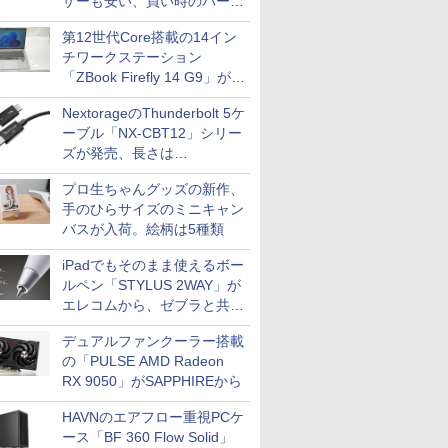
ザーも安い、買い時のパーツ
は？【8月7日(金)22時配信】
第12世代Core搭載の14イン
チワークステーション
「ZBook Firefly 14 G9」が
79,800円！秋葉原で中古PC
NextorageのThunderbolt 5ケ
セール
ーブル「NX-CBT12」シリー
ズが発売、長さは
30cm/50cm/1mの3種類
プロ生ちゃんグッズの新作、
手のひらサイズのミニキャン
バスが入荷。絵柄は5種類
iPadでもそのまま使えるボー
ルペン「STYLUS 2WAY」が
エレコムから、ゼブラと共同
開発
デュアルファンクーラー搭載
の「PULSE AMD Radeon
RX 9050」がSAPPHIREから
HAVNのエアフロー重視PCケ
ース「BF 360 Flow Solid」