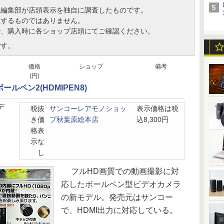
、編集部が店頭表示を独自に調査したものです。
証するものではありません。
で、購入時に各ショップ店頭にてご確認ください。
です。
価格
ショップ
備考
(円)
ルペン2(HDMIPEN8)
デ
税抜
サンコーレアモノショッ
表示価格は税
き価
プ秋葉原総本店
込8,300円
格表
示な
し
フルHD画質での動画撮影に対
応したボールペン型ビデオカメラ
の新モデル。発売元はサンコー
で、HDMI出力に対応している。