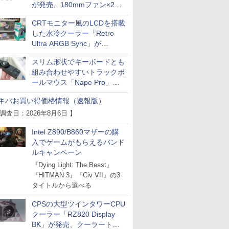
が発売、180mmファン×2搭
載
CRTモニター風のLCDを搭載
した水冷クーラー「Retro
Ultra ARGB Sync」が
Thermaltakeから
スリム形状でキーボードとも
組み合わせやすいトラックボ
ールマウス「Nape Pro」が
Keychronから
キバお買い得価格情報（速報版）
 調査日：2026年8月6日 】
Intel Z890/B860マザーの購
入でゲームがもらえるバンド
ルキャンペーン
『Dying Light: The Beast』
『HITMAN 3』『Civ VII』の3
タイトルから選べる
CPSの大型ツインタワーCPU
クーラー「RZ820 Display
BK」が発売、クーラートッ