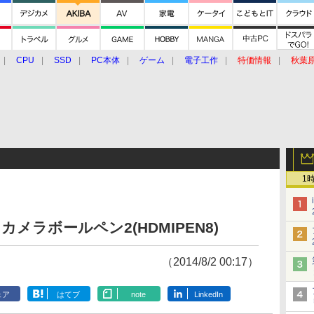
CPU
SSD
PC本体
ゲーム
電子工作
特価情報
秋葉
グルメ
イベント
価格動向
1
メラボールペン2(HDMIPEN8)
（2014/8/2 00:17）
ェア
はてブ
note
LinkedIn