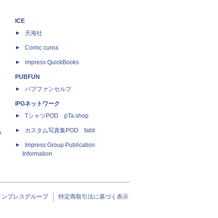
ICE
天海社
ス
Comic curea
impress QuickBooks
PUBFUN
パブファンセルフ
IPGネットワーク
TシャツPOD pTa.shop
カスタム写真集POD fabli
e
Impress Group Publication
Information
インプレスグループ
特定商取引法に基づく表示